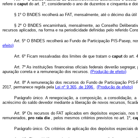
refere o
caput
do art. 1º, considerando o ano de duzentos e cinquenta e dois
§ 1º O BNDES recolherá ao FAT, mensalmente, até o décimo dia útil 
§ 2º O BNDES encaminhará, mensalmente, ao Conselho Deliberativo 
recursos aplicados, na forma e na periodicidade definidas pelo referido Con
Art. 5º O BNDES recolherá ao Fundo de Participação PIS-Pasep, nos
efeito)
Art. 6º Ficam ressalvadas dos limites de que tratam o
caput
do art. 
Art. 7º As instituições financeiras oficiais federais deverão segreg
apuração correta e a remuneração dos recursos.
(Produção de efeito)
Art. 8º A remuneração dos recursos do Fundo de Participação PIS-P
2017, permanece regida pela
Lei nº 9.365, de 1996
.
(Produção de efeito)
Parágrafo único. A renegociação, a composição, a consolidação, a
acréscimo do saldo devedor mediante a liberação de novos recursos, ficarão 
Art. 9º Os recursos do FAT aplicados em depósitos especiais, nos
remunerados,
pro rata die
, pelos mesmos critérios previstos no art. 1º,
ca
Parágrafo único. Os critérios de aplicação dos depósitos especiais 