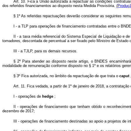
Art. 10. Fica a União autorizada a repactuar as condições contra
dos referidos financiamentos ao disposto nesta Medida Provisória.
(Produçã
§ 1º As referidas repactuações deverão considerar as seguintes rem
I - a TLP para operações de financiamento contratadas entre o BNDES
II - a taxa média referencial do Sistema Especial de Liquidação e d
tomadores, descontada de percentual a ser fixado pelo Ministro de Estado
III - a TJLP, para os demais recursos.
§ 2º Para atender ao disposto neste artigo, o BNDES encaminhará
modalidade de remuneração conforme disposto no § 1º e os relatórios gerenc
§ 3º Fica autorizada, no âmbito da repactuação de que trata o
caput
Art. 11. Fica vedada, a partir de 1º de janeiro de 2018, a contrata
I - operações de
hedge
;
II - operações de financiamento que tenham obtido o reconhecimento 
dezembro de 2017;
III - operações de financiamento destinadas ao apoio a projetos de in