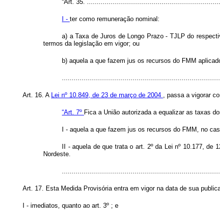
“Art. 35. ...................................................................
I -
ter como remuneração nominal:
a) a Taxa de Juros de Longo Prazo - TJLP do respect
termos da legislação em vigor; ou
b) aquela a que fazem jus os recursos do FMM aplicado
..............................................................................
Art. 16. A
Lei nº 10.849, de 23 de março de 2004
, passa a vigorar c
“Art. 7º
Fica a União autorizada a equalizar as taxas 
I - aquela a que fazem jus os recursos do FMM, no ca
II - aquela de que trata o art. 2º da Lei nº 10.177, 
Nordeste.
..............................................................................
Art. 17. Esta Medida Provisória entra em vigor na data de sua public
I - imediatos, quanto ao art. 3º ; e