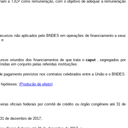
tenham a TJLP como remuneração, com o objetivo de adequar a remuneração
 os recursos não aplicados pelo BNDES em operações de financiamento a seus
 e
ursos oriundos dos financiamentos de que trata o
caput
, segregados por
nidas em conjunto pelas referidas instituições.
 de pagamento previstos nos contratos celebrados entre a União e o BNDES.
s hipóteses:
(Produção de efeito)
ceiras oficiais federais por comitê de crédito ou órgão congênere até 31 de
té 31 de dezembro de 2017;