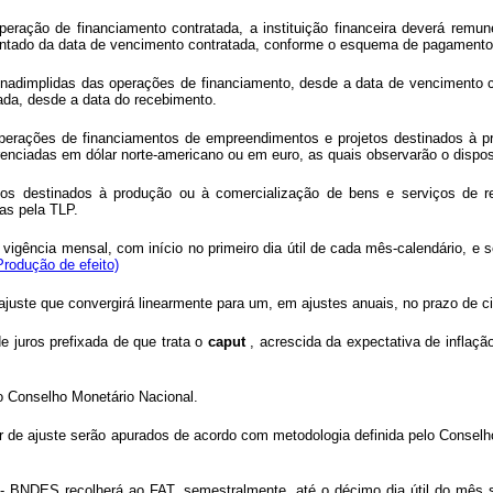
peração de financiamento contratada, a instituição financeira deverá remu
contado da data de vencimento contratada, conforme o esquema de pagamento
 inadimplidas das operações de financiamento, desde a data de vencimento c
ada, desde a data do recebimento.
perações de financiamentos de empreendimentos e projetos destinados à p
renciadas em dólar norte-americano ou em euro, as quais observarão o dispo
os destinados à produção ou à comercialização de bens e serviços de re
as pela TLP.
erá vigência mensal, com início no primeiro dia útil de cada mês-calendário, 
Produção de efeito)
ajuste que convergirá linearmente para um, em ajustes anuais, no prazo de ci
de juros prefixada de que trata o
caput
, acrescida da expectativa de inflaç
o Conselho Monetário Nacional.
ator de ajuste serão apurados de acordo com metodologia definida pelo Consel
- BNDES recolherá ao FAT, semestralmente, até o décimo dia útil do mês 