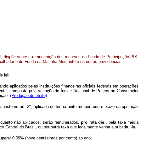
LP, dispõe sobre a remuneração dos recursos do Fundo de Participação PIS-
alhador e do Fundo da Marinha Mercante e dá outras providências.
e lei:
o aplicados pelas instituições financeiras oficiais federais em operações
nte, composta pela variação do Índice Nacional de Preços ao Consumidor
ração.
(Produção de efeito)
sposto no art. 2º, aplicada de forma uniforme por todo o prazo da operação
enquanto não aplicados, serão remunerados,
pro rata die
, pela taxa média
o Central do Brasil, ou por outra taxa que legalmente venha a substituí-la.
superar 0,09% (nove centésimos por cento) ao ano.