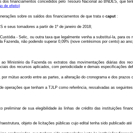
tuais dos financiamentos concedidos pelo Tesouro Nacional ao BNDES, que 
o de efeito)
unerações sobre os saldos dos financiamentos de que trata o
caput
:
 e seus tomadores a partir de 1º de janeiro de 2018;
e Custódia - Selic, ou outra taxa que legalmente venha a substituí-la, para
 da Fazenda, não podendo superar 0,09% (nove centésimos por cento) ao ano;
 ao Ministério da Fazenda os extratos das movimentações diárias dos rec
iais dos recursos aplicados, com periodicidade e demais especificações defi
, por mútuo acordo entre as partes, a alteração do cronograma e dos prazos
ção de operações que tenham a TJLP como referência, ressalvadas as seguinte
preliminar de sua elegibilidade às linhas de crédito das instituições finan
fraestrutura, objeto de licitações públicas cujo edital tenha sido publicado a