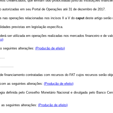
iros credenciados, que tenham sido protocoladas junto às instituições financei
o autorizadas em seu Portal de Operações até 31 de dezembro de 2017.
os nas operações relacionadas nos incisos II a V do
caput
deste artigo serão
lidades previstas em legislação específica.
derá ser utilizada em operações realizadas nos mercados financeiro e de val
to)
as seguintes alterações:
(Produção de efeito)
.....
..............
financiamento contratadas com recursos do FAT cujos recursos serão objeto 
 com as seguintes alterações:
(Produção de efeito)
 definida pelo Conselho Monetário Nacional e divulgada pelo Banco Central
m as seguintes alterações:
(Produção de efeito)