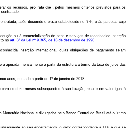
nerar os recursos,
pro rata die
, pelos mesmos critérios previstos para os
 contratado.
ontratada, após decorrido o prazo estabelecido no § 4º, e às parcelas cujo
rodução ou à comercialização de bens e serviços de reconhecida inserção
sto no
art. 6º da Lei nº 9.365, de 16 de dezembro de 1996
.
conhecida inserção internacional, cujas obrigações de pagamento sejam
e será apurada mensalmente a partir da estrutura a termo da taxa de juros das
nco anos, contado a partir de 1º de janeiro de 2018.
ão para os doze meses subsequentes à sua fixação, resulte em valor igual à
ho Monetário Nacional e divulgados pelo Banco Central do Brasil até o último
subsequente ao seu encerramento, o valor correspondente à TLP a que se