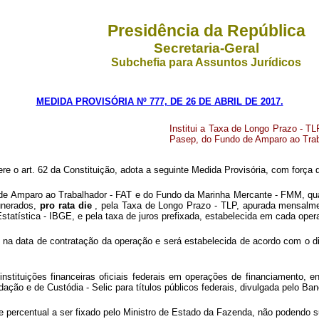
Presidência da República
Secretaria-Geral
Subchefia para Assuntos Jurídicos
MEDIDA PROVISÓRIA Nº 777, DE 26 DE ABRIL DE 2017.
Institui a Taxa de Longo Prazo - T
Pasep, do Fundo de Amparo ao Trab
ere o art. 62 da Constituição, adota a seguinte Medida Provisória, com força d
e Amparo ao Trabalhador - FAT e do Fundo da Marinha Mercante - FMM, quand
munerados,
pro rata die
, pela Taxa de Longo Prazo - TLP, apurada mensalme
Estatística - IBGE, e pela taxa de juros prefixada, estabelecida em cada ope
e na data de contratação da operação e será estabelecida de acordo com o di
instituições financeiras oficiais federais em operações de financiamento, 
ção e de Custódia - Selic para títulos públicos federais, divulgada pelo Banc
de percentual a ser fixado pelo Ministro de Estado da Fazenda, não podendo 