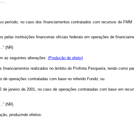
.....
ivo período, no caso dos financiamentos contratados com recursos do FM
s pelas instituições financeiras oficiais federais em operações de financiam
.....” (NR)
om as seguintes alterações:
(Produção de efeito)
dos financiamentos realizados no âmbito do Profrota Pesqueira, tendo como p
so de operações contratadas com base no referido Fundo; ou
de 12 de janeiro de 2001, no caso de operações contratadas com base em rec
.....” (NR)
ação, produzindo efeitos: