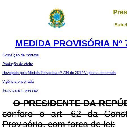
Pres
Subch
MEDIDA PROVISÓRIA Nº 7
Exposição de motivos
Produção de efeito
Revogada pela Medida Provisória nº 794 de 2017
Vigência encerrada
Vigência encerrada
Texto para impressão
O PRESIDENTE DA REPÚ
confere o art. 62 da Const
Provisória, com força de lei: