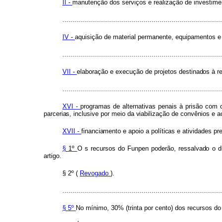
II
-
manutenção
dos
serviços
e
realização de
investim
................................................................................
IV
-
aquisição
de
material
permanente, equipamentos
................................................................................
VII
-
elaboração
e
execução
de
projetos
destinado
s
à
r
................................................................................
XVI -
programas
de
alternativas
penais
à prisão
com
parcerias
,
inclusiv
e
po
r
mei
o
d
a
viabilizaçã
o
de
convênios e a
XVII -
financiament
o
e
apoi
o
a
política
s
e atividades
pr
§
1º
O
s
recurso
s
d
o
Funpe
n
poderão, ressalvad
o
o
d
artigo.
§ 2º (
Revogado
).
................................................................................
§ 5º
No
mínimo,
30%
(trinta
por
cento)
dos recursos
d