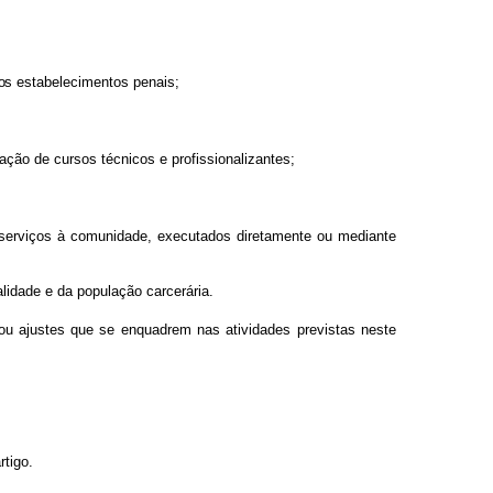
os
estabelecimentos penais;
zaçã
o
de
cursos técnicos e profissionalizantes;
serviços à
comunidade,
executados
diretamente
ou
mediante
alidad
e
e da população carcerária.
o
u
ajuste
s
que
se enquadrem nas atividades previstas neste
rtigo.