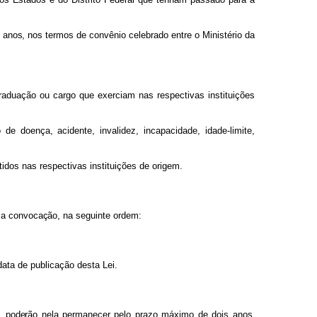
o
anos
,
nos
termos
de
convênio
celebrado
entre
o
Ministério
da
raduação
ou cargo
que
exerciam
nas
respectivas
instituições
o
de
doença, acidente,
invalidez,
incapacidade,
idade-limite,
etidos nas respectivas instituições de origem.
a
a
convocação,
na seguinte ordem:
data
de publicação desta Lei.
,
poderã
o
nela permanece
r
pel
o
praz
o
máxim
o
d
e
doi
s
anos,