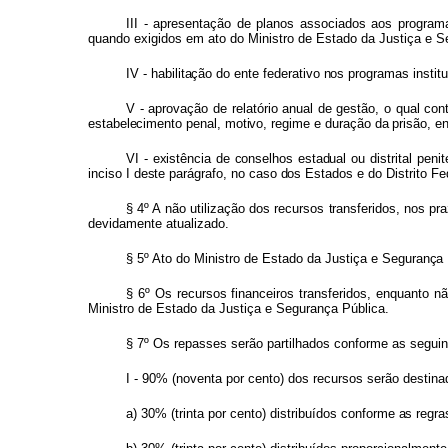
III -
apresentação
de
planos
associados aos
progra
quando
exigidos
em
ato
do
Ministro
de
Estado
da Justiça e S
IV -
habilitaçã
o
d
o
ent
e
federativ
o
nos
programas institu
V - aprovação
de
relatório
anual
de
gestão, o
qua
l
con
estabeleciment
o
penal
,
motivo
,
regim
e
e
duraçã
o
da prisão
,
en
VI -
existênci
a
d
e
conselho
s
estadua
l
ou
distrital
penit
incis
o
I
dest
e
parágrafo
,
n
o
cas
o
do
s
Estado
s
e
do
Distrito Fe
§ 4º
A
não
utilização
dos
recursos
transferidos
,
no
s
pr
devidamente atualizado.
§ 5º
Ato
do
Ministro
de
Estado
da
Justiça e
Seguranç
a
§ 6º
Os
recursos
financeiros
transferidos, enquanto
n
Ministro
de
Estado
da
Justiça
e Segurança Pública.
§ 7º
Os
repasses
serão
partilhados conforme as seguin
I - 90%
(noventa
por
cento)
dos
recursos serão
destin
a) 30% (trinta
por cento) distribuídos
conform
e
a
s
regra