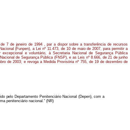
,
de
7
d
e
janeir
o
d
e
1994
,
par
a
dispor
sobre
a
transferência
de
recursos
Nacional (Funpen), a Lei nº 11.473, de 10 de maio de 2007, para permitir a
r excepcional e voluntário, à Secretaria Nacional de Segurança Pública
a Nacional de Segurança Pública (FNSP), e as Leis nº 8.666, de 21 de junho
mbro
de
2003;
e revoga
a
Medida
Provisória
nº
755, de 19 de dezembro de
id
o
pelo
Departamento
Penitenciário
Nacional
(Depen),
com
a
a penitenciário nacional.” (NR)