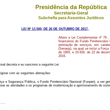
Presidência da República
Secretaria-Geral
Subchefia para Assuntos Jurídicos
LEI Nº 13.500, DE 26 DE OUTUBRO DE 2017.
Alter
a
a
Le
i
Complementa
r
n
º
79
financeiros
do
Fundo Penitenciário 
prestação de serviços, em caráte
(Senasp), na qual se inclui a Forç
de 1993, e 10.826, de 22
de
deze
2016.
nal decreta e eu sanciono a seguinte Lei:
vigorar com as seguintes alterações:
tiça
e
Segurança
Pública,
o
Fundo
Penitenciári
o
Naciona
l
(Funpen)
,
a
se
r
ger
oia
r
a
s
atividade
s
e
o
s
programa
s
de
modernização e aprimoramento do sistem
......