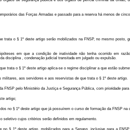
emporário
s
da
s
Força
s
Armada
s
e
passad
o
par
a
a
reserv
a
h
á
meno
s
d
e
cinc
u
e
trat
a
o
§
1
º
dest
e
artig
o
serão
mobilizados
na
FNSP,
no
mesmo
posto,
g
hipóteses
em
que
a
condição
de inatividade
não
tenha
ocorrido
em
razã
m
d
a
disciplina
,
condenaçã
o
judicia
l
transitada
em julgado ou expulsão.
que
trata o § 1º deste artigo aplica-se o regime disciplinar a que estão subm
s
militares,
aos
servidores
e
aos reservistas de que trata o § 1º deste artigo.
d
a
FNS
P
pel
o
Ministéri
o
d
a
Justiç
a
e
Seguranç
a
Pública
,
co
m
prioridad
e
par
ste artigo;
ido
s
n
o
§
1
º
dest
e
artig
o
qu
e
já
possuírem
o
curso
de
formação
da
FNSP
na
o seletivo cujos critérios serão definidos em regulamento.
e
no
§ 1º
deste
artigo,
mobilizados
para
a
Senasp
,
inclusiv
e
par
a
a
FNSP