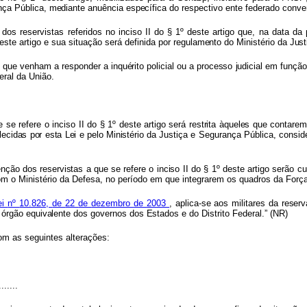
nç
a
Pública
,
mediant
e
anuênci
a
específic
a
do
respectivo ente federado conve
,
dos
reservistas
referidos
no
inciso II
do
§ 1º
deste
artigo
que,
na
data
da
este
artigo
e
sua
situação
será
definida
por
regulament
o
d
o
Ministéri
o
d
a
Just
,
qu
e
venha
m
a
responde
r
a
inquérito policia
l
o
u
a
process
o
judicia
l
e
m
funçã
ral da União.
ue
se
refere
o
inciso
II
do
§ 1º
deste
artig
o
ser
á
restrit
a
àquele
s
qu
e
contare
lecida
s
po
r
est
a
Le
i
e
pel
o
Ministéri
o
da
Justiça
e
Segurança
Pública,
consid
ençã
o
do
s
reservista
s
a
qu
e
s
e
refer
e
o
inciso
II
do
§ 1º
deste
artigo
serão
c
om
o Ministério
da
Defesa,
no
período
em
que
integrarem os quadros da Forç
ei
nº
10.826,
de
22
de
dezembro
de
2003
,
aplica-s
e
ao
s
militare
s
d
a
reserv
 órgã
o
equivalent
e
do
s
governo
s
do
s
Estado
s
e
do
Distrito Federal.” (NR)
om as seguintes alterações:
.......