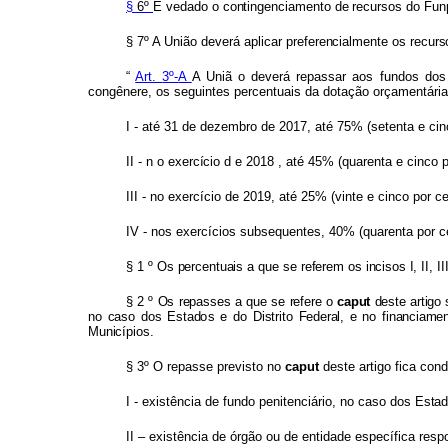
§
6º
É
vedad
o o
contingenciament
o
de
recursos do Fun
§ 7º A União
deverá
aplicar
preferencialment
e
o
s
recurs
“
Art
.
3º-
A
A
Uniã
o
dever
á
repassa
r
aos
fundos
dos
congênere,
os
seguintes
percentuais
da
dotação orçamentári
I -
até
31
de
dezembro
de
2017,
até
75% (setenta e cin
II -
n
o
exercíci
o
d
e
2018
,
at
é
45%
(quarenta e cinco p
III -
no
exercício
de
2019,
até
25%
(vinte e cinco por ce
IV - nos exercícios subsequentes,
40% (quarenta por c
§
1
º
O
s
percentuai
s
a
qu
e
s
e
refere
m
os
inciso
s
I
,
II
,
II
§
2
º
O
s
repasse
s a
qu
e
s
e
refere
o
capu
t
dest
e
artig
o
n
o
cas
o
do
s
Estad
o
s
e
d
o
Dist
r
it
o
Federal,
e
n
o
financiamen
Municípios.
§ 3º O repasse previsto no
caput
deste artigo
fica
cond
I -
existência
de
fundo
penitenciário,
no
cas
o
do
s
Esta
II – existência de órgão ou de entidade específica
resp