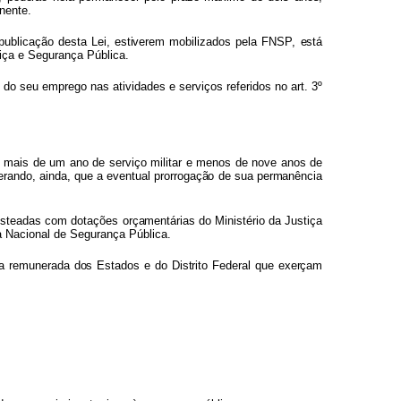
nente.
publicação
dest
a
Lei
,
estivere
m
mobilizado
s
pel
a
FNSP
,
está
iç
a
e
Segurança
Pública.
o
d
o
seu
emprego
nas
atividades
e
serviços
referidos
no
art.
3
º
m
mai
s
d
e
um
ano
de
serviço
militar
e
menos
de
nove
anos
de
erando,
ainda,
qu
e
a
eventua
l
prorrogaçã
o
d
e
su
a
permanênci
a
usteadas
com
dotações
orçamentária
s
d
o
Ministéri
o
d
a
Justiç
a
a Nacional de Segurança Pública.
a
remunerad
a
dos Estado
s
e
d
o
Distrit
o
Federa
l
qu
e
exerça
m