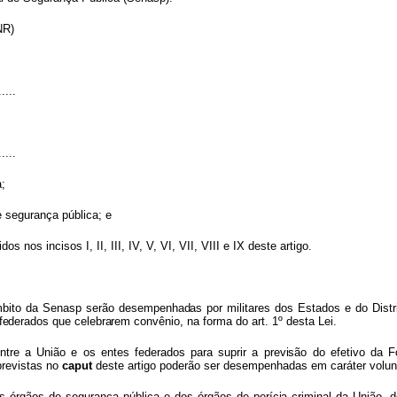
(NR)
.....
.....
;
 segurança pública; e
ridos
nos
incisos
I,
II,
III,
IV,
V, VI, VII, VIII e IX deste artigo.
bit
o
d
a
Senas
p
serã
o
desempenhadas po
r
militare
s
do
s
Estado
s
e
d
o
Distr
federado
s
qu
e
celebrare
m
convênio
,
na
forma do art. 1º desta Lei.
ntr
e
a
Uniã
o
e
o
s
ente
s
federado
s
para supri
r
a
previsã
o
d
o
efetiv
o
d
a
F
previstas
no
caput
deste
artigo
poderão
ser desempenhadas em caráter volunt
os
órgãos
de
segurança
pública
e
dos
órgão
s
d
e
períci
a
crimina
l
d
a
União
,
d