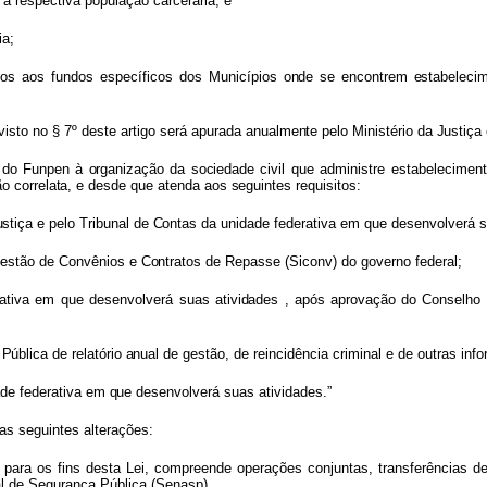
e à respectiva população carcerária; e
ia;
ados
aos
fundos
específicos
dos
Municípios
ond
e
s
e
encontre
m
estabeleci
visto
no
§ 7º
deste
artigo
será
apurada
anualment
e
pel
o
Ministéri
o
d
a
Justiç
a
s
d
o
Funpe
n
à
organizaçã
o
d
a
sociedade
civil
que
administre
estabelecimen
ção
correlata
,
e
desd
e
qu
e
atend
a
ao
s
seguintes
requisitos:
ustiç
a
e
pel
o
Tribuna
l
d
e
Conta
s
da
unidade federativa em que desenvolverá s
estã
o
d
e
Convênio
s
e
Contrato
s
d
e
Repasse
(Siconv) do governo federal;
rativa
em
que
desenvolverá
suas
atividades
,
apó
s
aprovaçã
o
d
o
Conselh
o
a
Públic
a
d
e
relatóri
o
anua
l
d
e
gestão
,
de
reincidência
criminal
e
de
outras
info
ad
e
federativ
a
e
m
qu
e
desenvolverá
suas atividades.”
as seguintes alterações:
,
para
os
fins
desta
Lei,
compreende operações
conjuntas,
transferências
d
al de Segurança Pública (Senasp).