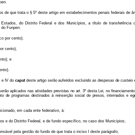
pen.
o
s
d
e
qu
e
trat
a
o
§
5º
deste
artigo
em
estabelecimentos
penais
federais
de âm
 Estados,
do
Distrito
Federal
e
dos
Municípios
,
a
títul
o
d
e
transferênci
a
o
a do Funpen:
co por cento);
or cento);
nto); e
ento).
I
e
I
V
d
o
capu
t
dest
e
artig
o
serão
auferido
s
excluindo
a
s
de
s
pesa
s
d
e
custei
o
serã
o
ap
licado
s
na
s
atividades
prevista
s
n
o
art
.
3
º
de
s
t
a
Lei
,
n
o
financiament
t
o
d
e
programa
s
de
s
tinado
s
à
reinserçã
o
socia
l
d
e
presos
,
internado
s
e
eg
icionado, em cada ente federativo, à:
do
s
e
d
o
Distrit
o
Federal
,
e
d
e
fundo
específico, no caso dos Municípios;
onsável
pela
gestão
do
fundo
de
que trata o inciso I deste parágrafo;