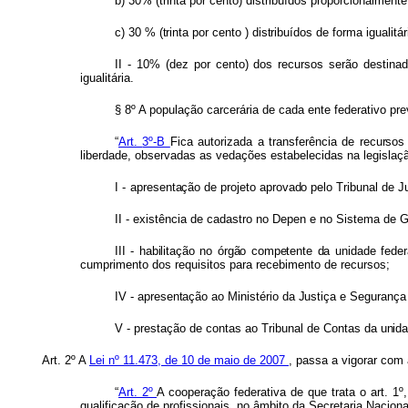
b) 30% (trinta por cento) distribuídos proporcionalment
c) 30
%
(trint
a
po
r
cento
)
distribuído
s
de
forma igualitár
II -
10%
(dez
por
cento)
dos
recursos
serão destin
igualitária.
§ 8º
A
população
carcerária
de
cada
ente federativo
pre
“
Art.
3º-B
Fica
autorizada
a
transferência
d
e
recurso
liberdade, observadas
as
vedações
estabelecidas
na
legisla
I
-
apresentaçã
o
d
e
projet
o
aprovad
o
pelo Tribuna
l
d
e
J
II -
existência
de
cadastro
no
Depen
e
no
Sistem
a
d
e
G
III -
habilitaçã
o
n
o
órgã
o
competent
e
da
unidade
fede
cumprimento
dos
requisitos
para
recebimento
de recursos;
IV -
apresentaçã
o
a
o
Ministéri
o
d
a
Justiça
e
Seguranç
V - prestação
de
contas
ao
Tribunal
de
Conta
s
d
a
unid
Art.
2º
A
Lei
nº 11.473,
de
10
de
maio
de
2007
,
passa a vigorar com 
“
Art.
2º
A
cooperação
federativa
de
que trata
o
art.
1º
qualificação
de
profissionais,
no
âmbito
da Secretaria Nacion