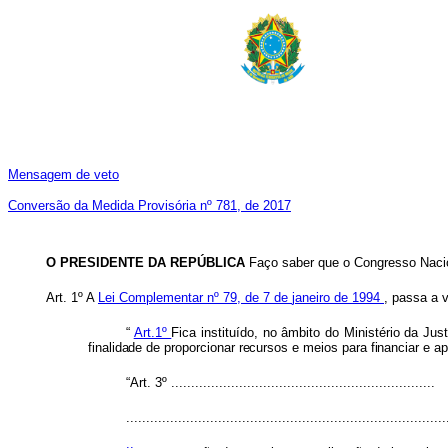
Mensagem de veto
Conversão da Medida Provisória nº 781, de 2017
O PRESIDENTE DA REPÚBLICA
Faço saber que o Congresso Nacio
Art. 1º A
Lei
Complementar
nº 79,
de
7
de
janeiro
de 1994
, passa a 
“
Art.1º
Fica instituído, no âmbito do Ministério
da
Jus
finalidad
e
d
e
proporciona
r
recurso
s
e
meio
s
para financia
r
e
ap
“Art. 3º ..................................................................
................................................................................