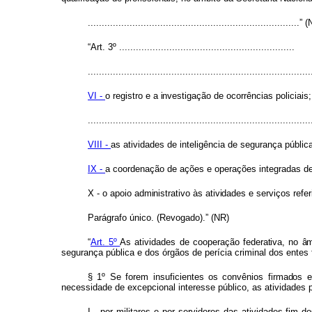
............................................................................” 
“Art. 3º ...............................................................
................................................................................
VI -
o
registr
o e a
investigaçã
o
de
ocorrências policiais;
................................................................................
VIII -
as
atividades
de
inteligência
de segurança pública
IX -
a
coordenação
de
ações
e
operações integradas de
X - o
apoi
o
administrativ
o
à
s
atividade
s
e serviços
refe
Parágrafo único. (Revogado).” (NR)
“
Art.
5º
As
atividades
de
cooperação
federativa
,
n
o
âm
segurança
pública
e
dos
órgãos
de
perícia
criminal
do
s
ente
s
§ 1º
Se
forem
insuficientes
os
convênios
firmado
s
e
necessidade de
excepcional
interesse
público,
as
atividades 
I - por
militares
e
por
servidores
das atividades-fim
d