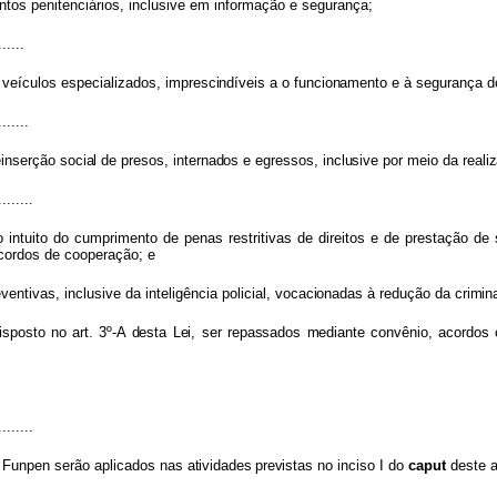
entos
penitenciários,
inclusive
em informação e segurança;
......
e
veículos
especializados,
imprescindívei
s
a
o
funcionament
o
e
à
seguranç
a
d
.......
einserçã
o
socia
l
d
e
presos
,
internados
e
egressos
,
inclusiv
e
po
r
mei
o
d
a
reali
........
o
intuito
do
cumprimento
de
penas restritivas
de
direitos
e
de
prestação
de
cordos de cooperação; e
eventivas,
inclusive
da
inteligência
policial
,
vocacionada
s
à
reduçã
o
d
a
crimin
ispost
o
n
o
art
.
3º-
A
dest
a
Lei
,
ser repassado
s
mediant
e
convênio
,
acordo
s
........
o
Funpen
serão
aplicados
na
s
atividades
prevista
s
n
o
in
c
iso I do
caput
deste a