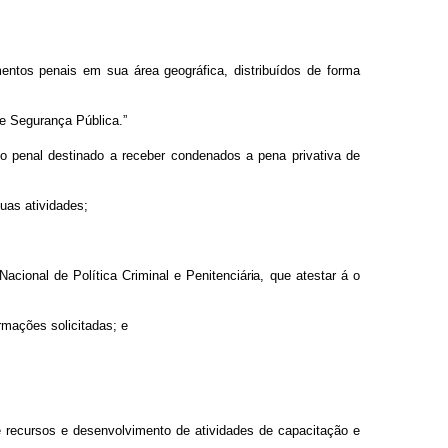
mento
s
penai
s
e
m
sua
área geográfica, distribuídos de forma
e
Segurança
Pública.”
to
penal
destinado a
receber
condenados
a
pena
privativa
de
uas atividades;
Naciona
l
de Polític
a
Crimina
l
e
Penitenciária
,
qu
e
atestar
á
o
rmações solicitadas; e
e
recursos
e desenvolvimento
de
atividades
de
capacitação
e