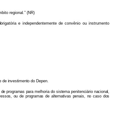
bito regional.” (NR)
brigatóri
a
e independentemente
de
convênio
ou
instrumento
e
de investiment
o
d
o
Depen.
o
de
programa
s
par
a
melhori
a
d
o
sistem
a
penitenciário
nacional
,
ressos, o
u
d
e
programa
s
d
e
alternativa
s
pen
a
is
,
n
o
cas
o
dos