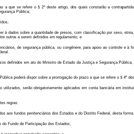
mas
a
que
se
refere
o
§ 2º
deste
artigo,
do
s
quai
s
constarã
o
a
contrapartid
egurança Pública;
ídos;
ter
á
dado
s
sobr
e
a
quantidad
e
d
e
presos, co
m
classificaçã
o
po
r
sexo
,
etnia
tr
e
outro
s
a
sere
m
definido
s
em
regulamento; e
enciários,
de
segurança
pública,
ou congênere,
para
apoio
ao
controle
e
à
f
deral.
azo
s
definido
s
e
m
at
o
do
Ministro
de
Estado
da
Justiça
e
Segurança
Pública
Públic
a
poder
á
dispo
r
sobr
e
a prorrogação
do
prazo
a
que
se
refere
o
§ 4º
des
ão
utilizados,
serão
obrigatoriamente aplicados
em
conta
bancária
em
instit
tes regras:
ados
aos
fundos
penitenciários
dos Estados e do Distrito Federal, desta forma
s
do Fundo de Participação dos Estados;