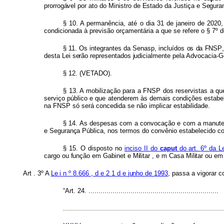
prorrogáve
l
po
r
at
o
d
o
Ministr
o
d
e
Estad
o
d
a
Justiça
e
Segura
§ 10.
A
permanência,
até
o
dia
31
de janeiro
de
2020
condicionada
à
previsão
orçamentária
a
que
se
refere o
§ 7º
d
§ 11.
Os
integrantes
da
Senasp,
incluídos
o
s
d
a
FNSP
dest
a
Le
i
serã
o
representado
s
judicialment
e
pela
Advocacia-Ge
§ 12.
(VETADO).
§ 13.
A mobilização
para
a
FNSP dos reservistas
a
q
serviço
público
e
que
atenderem
às
demais
condições
estabe
na
FNSP
só
será
concedida
se
não
implicar
estabilidade.
§ 14. As
despesas
com
a
convocação
e
com
a
manut
e
Segurança
Pública,
nos
termos
do
convênio
estabelecido
c
§ 15. O
disposto
no
inciso
II
do
caput
do
art.
6º
da
L
carg
o
ou funçã
o
e
m
Gabinet
e
Militar
,
e
m
Cas
a
Milita
r
o
u
em
Art
.
3
º
A
Le
i
n
º
8.666
,
d
e
2
1
d
e
junh
o
d
e
1993
,
passa
a vigorar c
“Art. 24. .................................................................
................................................................................