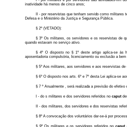
inatividade há menos de cinco anos;
II -
po
r
reservista
s
qu
e
tenha
m
servido com
o
militare
s
t
Defes
a
e
o
Ministéri
o
d
a
Justiç
a
e
Seguranç
a
Pública.
§ 2º
(VETADO):
§ 3º
Os
militares,
os
servidores
e
os
reservista
s
d
e
q
quando estavam no serviço ativo.
§ 4º O
disposto
no
§ 1º
deste
artigo aplica-se
às
aposentadoria
compulsória,
licenciamento
ou
exclusão a
be
§ 5º
Aos
militares,
aos
servidores
e
aos reservistas
de
§ 6º O
disposto
nos
arts.
6º
e
7º
desta Lei
aplica-se
ao
§
7
º
Anualmente
,
ser
á
realizad
a
a
previsão d
o
efetiv
o
I -
do
s
militare
s
e
do
s
servidores
referidos no
caput
de
II - dos
militares,
dos
servidores
e
dos
reservista
s
refer
§ 8º A convocação dos voluntários dar-se-á por process
§ 9º
Os
militares
e
os
servidores
referidos no
caput