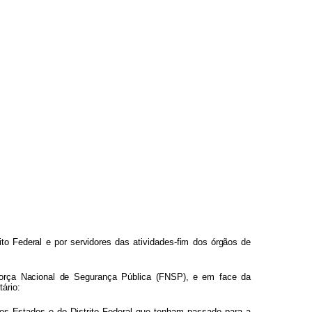
it
o
Federa
l
e
po
r
servidore
s
da
s
atividades-fi
m
do
s
órgão
s
de
orç
a
Naciona
l
de
Segurança
Pública
(FNSP),
e
em
face
da
ário:
o
s
Estado
s
e do
Distrito
Federal
que
tenham
passado
para
a