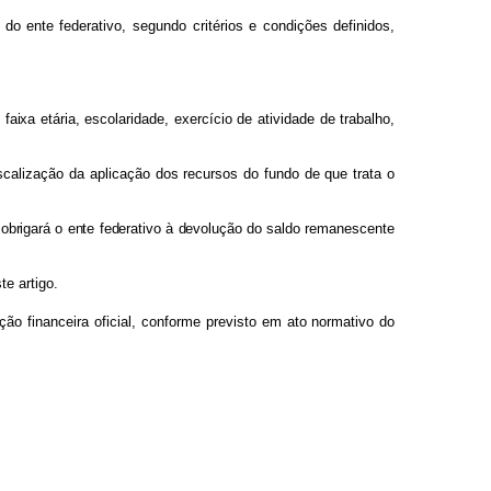
a
d
o
ente
federativo,
segundo
critérios
e
condições
definidos,
,
faix
a
etária,
escolaridade,
exercício
de
atividade
de
trabalho,
iscalização da
aplicação
dos
recursos
do
fundo
de
que
trata
o
,
obrigar
á
o
ent
e
federativ
o
à
devoluçã
o
d
o
saldo
remanescente
te artigo.
uição financeira
oficial,
conforme
previsto
em
ato normativo
do
: