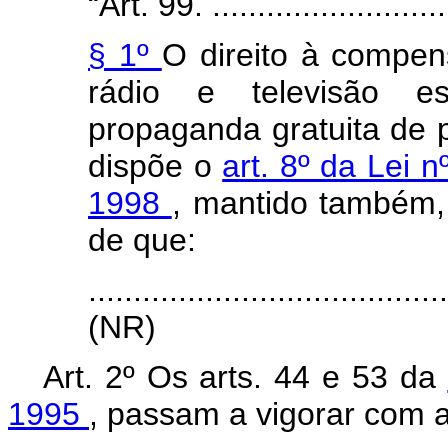
“Art. 99. ............................
§ 1º
O direito à compen
rádio e televisão e
propaganda gratuita de p
dispõe o
art. 8º da Lei 
1998
, mantido também, 
de que:
.......................................
(NR)
Art. 2º Os arts. 44 e 53 da
1995
, passam a vigorar com a