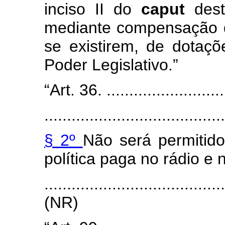
inciso II do
caput
des
mediante compensação 
se existirem, de dotaç
Poder Legislativo.”
“Art. 36. ............................
........................................
§ 2º
Não será permitid
política paga no rádio e n
.......................................
(NR)