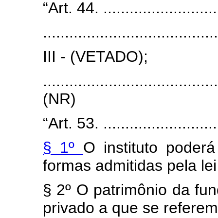
“Art. 44. ............................
........................................
III - (VETADO);
.......................................
(NR)
“Art. 53. ............................
§ 1º
O instituto poder
formas admitidas pela lei 
§ 2º O patrimônio da fund
privado a que se referem 