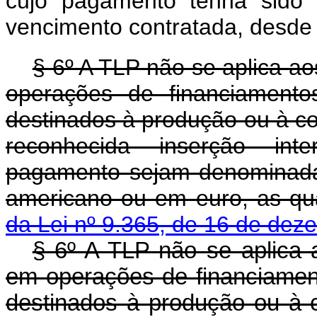
cujo pagamento tenha sido 
vencimento contratada, desde 
§ 6º A TLP não se aplica a
operações de financiamento
destinados à produção ou à co
reconhecida inserção inte
pagamento sejam denominadas
americano ou em euro, as qu
da Lei nº 9.365, de 16 de de
§ 6º A TLP não se aplica 
em operações de financiamen
destinados à produção ou à 