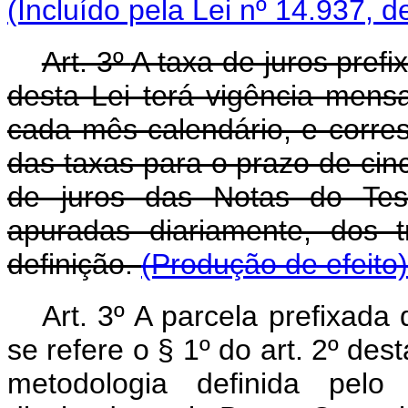
(Incluído pela Lei nº 14.937, d
Art. 3º
A taxa de juros prefi
desta Lei terá vigência mensal
cada mês-calendário, e corre
das taxas para o prazo de cin
de juros das Notas do Tes
apuradas diariamente, dos
definição.
(Produção de efeito)
Art. 3º A parcela prefixad
se refere o § 1º do art. 2º de
metodologia definida pelo