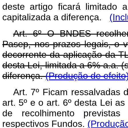
deste artigo ficará limitado
capitalizada a diferença.
(Inc
Art. 6º
O BNDES recolher
Pasep, nos prazos legais, o 
decorrente da aplicação da T
desta Lei, limitada a 6% a.a. (
diferença.
(Produção de efeito
Art. 7º
Ficam ressalvadas d
art. 5º e o art. 6º desta Lei a
de recolhimento previstas 
respectivos Fundos.
(Produção