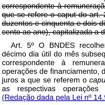
correspondente à remuneraçã
que se refere o
caput
do art.
duzentos e cinquenta e dois dia
cento ao ano), capitalizada a 
Art. 5º O BNDES recolhe
décimo dia útil do mês subse
correspondente à remuner
operações de financiamento, d
juros a que se referem o
capu
as respectivas operações
(Redação dada pela Lei nº 14.