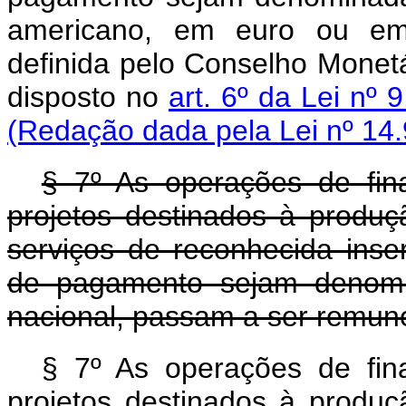
americano, em euro ou em 
definida pelo Conselho Monetá
disposto no
art. 6º da Lei nº
(Redação dada pela Lei nº 14.
§ 7º As operações de fi
projetos destinados à produ
serviços de reconhecida inser
de pagamento sejam denomi
nacional, passam a ser remun
§ 7º As operações de fi
projetos destinados à produ