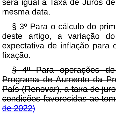
será igual à Taxa de Juros d
mesma data.
§ 3º Para o cálculo do prime
deste artigo, a variação d
expectativa de inflação par
fixação.
§ 4º Para operações de 
Programa de Aumento da Pro
País (Renovar), a taxa de jur
condições favorecidas ao t
de 2022)