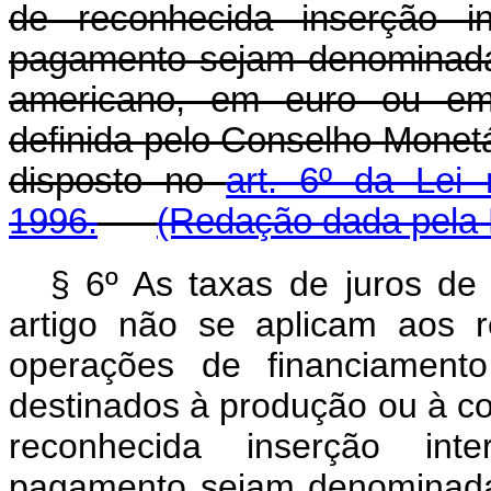
de reconhecida inserção in
pagamento sejam denominadas
americano, em euro ou em 
definida pelo Conselho Monetá
disposto no
art. 6º da Lei
1996.
(Redação dada pela L
§ 6º As taxas de juros d
artigo não se aplicam aos 
operações de financiament
destinados à produção ou à co
reconhecida inserção inte
pagamento sejam denominadas