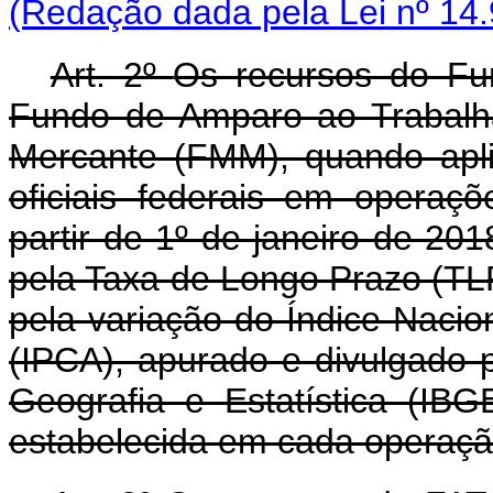
(Redação dada pela Lei nº 14.
Art. 2º
Os recursos do Fu
Fundo de Amparo ao Trabalh
Mercante (FMM), quando aplic
oficiais federais em operaç
partir de 1º de janeiro de 2
pela Taxa de Longo Prazo (T
pela variação do Índice Naci
(IPCA), apurado e divulgado p
Geografia e Estatística (IBG
estabelecida em cada operaç