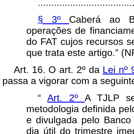
...................................
§ 3º
Caberá ao B
operações de financiam
do FAT cujos recursos s
que trata este artigo.” (N
Art. 16. O art. 2º da
Lei nº
passa a vigorar com a seguin
“
Art. 2º
A TJLP s
metodologia definida pe
e divulgada pelo Banco 
dia útil do trimestre im