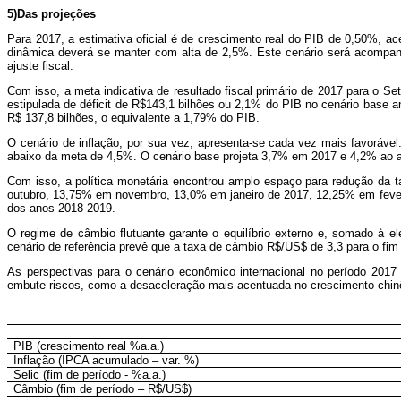
5)Das projeções
Para 2017, a estimativa oficial é de crescimento real do PIB de 0,50%, a
dinâmica deverá se manter com alta de 2,5%. Este cenário será acompan
ajuste fiscal.
Com isso, a meta indicativa de resultado fiscal primário de 2017 para o S
estipulada de déficit de R$143,1 bilhões ou 2,1% do PIB no cenário base ant
R$ 137,8 bilhões, o equivalente a 1,79% do PIB.
O cenário de inflação, por sua vez, apresenta-se cada vez mais favorável
abaixo da meta de 4,5%. O cenário base projeta 3,7% em 2017 e 4,2% ao a
Com isso, a política monetária encontrou amplo espaço para redução da 
outubro, 13,75% em novembro, 13,0% em janeiro de 2017, 12,25% em feverei
dos anos 2018-2019.
O regime de câmbio flutuante garante o equilíbrio externo e, somado à e
cenário de referência prevê que a taxa de câmbio R$/US$ de 3,3 para o fi
As perspectivas para o cenário econômico internacional no período 20
embute riscos, como a desaceleração mais acentuada no crescimento chin
PIB (crescimento real %a.a.)
Inflação (IPCA acumulado – var. %)
Selic (fim de período - %a.a.)
Câmbio (fim de período – R$/US$)