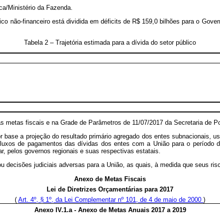
ca/Ministério da Fazenda.
ico não-financeiro está dividida em déficits de R$ 159,0 bilhões para o Gover
Tabela 2 – Trajetória estimada para a dívida do setor público
as metas fiscais e na Grade de Parâmetros de 11/07/2017 da Secretaria de P
por base a projeção do resultado primário agregado dos entes subnacionais, 
luxos de pagamentos das dívidas dos entes com a União para o período d
r, pelos governos regionais e suas respectivas estatais.
ou decisões judiciais adversas para a União, as quais, à medida que seus ri
Anexo de Metas Fiscais
Lei de Diretrizes Orçamentárias para 2017
(
Art. 4º, § 1º, da Lei Complementar nº 101, de 4 de maio de 2000
)
Anexo IV.1.a - Anexo de Metas Anuais 2017 a 2019