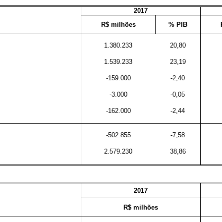
2017
R$ milhões
% PIB
1.380.233
20,80
1.539.233
23,19
-159.000
-2,40
-3.000
-0,05
-162.000
-2,44
-502.855
-7,58
2.579.230
38,86
2017
R$ milhões