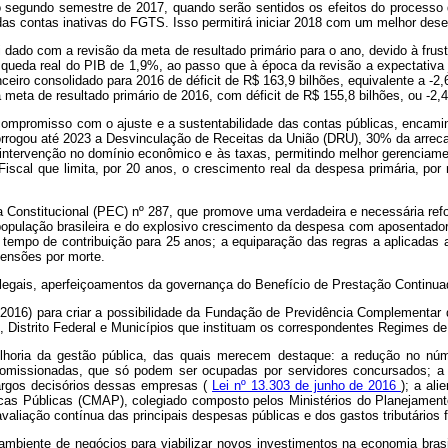
no segundo semestre de 2017, quando serão sentidos os efeitos do processo 
das contas inativas do FGTS. Isso permitirá iniciar 2018 com um melhor d
foi dado com a revisão da meta de resultado primário para o ano, devido à fr
queda real do PIB de 1,9%, ao passo que à época da revisão a expectativa 
nceiro consolidado para 2016 de déficit de R$ 163,9 bilhões, equivalente a -
 meta de resultado primário de 2016, com déficit de R$ 155,8 bilhões, ou -2
compromisso com o ajuste e a sustentabilidade das contas públicas, encami
rrogou até 2023 a Desvinculação de Receitas da União (DRU), 30% da arrecad
 intervenção no domínio econômico e às taxas, permitindo melhor gerenciam
Fiscal que limita, por 20 anos, o crescimento real da despesa primária, por
nstitucional (PEC) nº 287, que promove uma verdadeira e necessária reform
opulação brasileira e do explosivo crescimento da despesa com aposentador
empo de contribuição para 25 anos; a equiparação das regras a aplicadas a
pensões por morte.
legais, aperfeiçoamentos da governança do Benefício de Prestação Continuada
/2016) para criar a possibilidade da Fundação de Previdência Complementar 
os, Distrito Federal e Municípios que instituam os correspondentes Regimes 
lhoria da gestão pública, das quais merecem destaque: a redução no núme
omissionadas, que só podem ser ocupadas por servidores concursados; a n
cargos decisórios dessas empresas (
Lei nº 13.303 de junho de 2016
); a al
icas Públicas (CMAP), colegiado composto pelos Ministérios do Planejamen
 avaliação contínua das principais despesas públicas e dos gastos tributários 
mbiente de negócios para viabilizar novos investimentos na economia brasilei