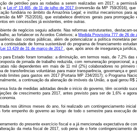
ploração de petróleo para as rodadas a serem realizadas em 2017; a permi
); a
Lei nº 13.465, de 11 de julho de 2017
(conversão da MP 759/2016), que d
zação fundiária no âmbito da Amazônia Legal; e institui mecanismos para a
ersão da MP 752/2016), que estabelece diretrizes gerais para prorrogação e 
entos em concessões já existentes, entre outras.
biente de negócios seguiu adiante. Nas reformas estruturantes, destacam-s
abalho, ao fortalecer os Acordos Coletivos; a
Medida Provisória 777 de 26 de 
ência das contas públicas, além de potencializar a política monetária perm
iu a continuidade de forma sustentável do programa de financiamento estudan
a
Lei 13.429 de 31 de março de 2017
, que, após anos de insegurança jurídica,
to
para Estado foram tomadas: a diminuição, em termos reais, de 7,2% das 
 proposta de jornada de trabalho reduzida, com remuneração proporcional;
statais não dependentes em mais de 11 mil (2%) colaboradores no primeiro 
a de transferências voluntárias para maior transparência, governança e gest
ndo limites para gastos em 2017 (Portaria MP 234/2017); o Programa Nacion
inalmente, a continuação da alienação de imóveis da União, a qual gerou R$ 
sa lista de medidas adotadas desde o início do governo, têm ocorrido suces
ojeções de crescimento para 2017, antes previsto para ser de 1,6% e agora 
economia.
rada nos últimos meses do ano, foi realizado um contingenciamento inicial 
pós forte empenho do governo ao longo de todo o semestre para execução d
rramento do presente exercício fiscal e a já mencionada expectativa de con
lteração da meta fiscal de 2017, sob pena de o forte contingenciamento de R