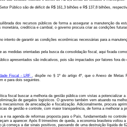
Setor Público são de déficit de R$ 161,3 bilhões e R$ 137,8 bilhões, respec
 equilibrada dos recursos públicos de forma a assegurar a manutenção da e
 monetária, creditícia e cambial, o governo procura criar as condições futura
o intento de garantir as condições econômicas necessárias para a manutençã
s e as medidas orientadas pela busca da consolidação fiscal, aqui fixada com
úblico apresentados são indicativos, pois são impactados por fatores fora do
idade Fiscal - LRF
, dispõe no § 1º do artigo 4º, que o Anexo de Metas Fi
em e para dois seguintes.
ca fiscal buscar a melhoria da gestão pública com vistas a potencializar a
eliminação de gargalos logísticos. O governo também vem atuando na melhor
os mecanismos de arrecadação e fiscalização. Adicionalmente, procura aprim
icas de gestão e controle, com maior transparência, de forma a melhorar a p
ca e na agenda de reformas proposta para o País, fundamentado no controle
eçam a aparecer. Após 8 trimestres de queda, a economia brasileira voltou 
go já começa a dar sinais positivos, passando de uma destruição líquida de 62