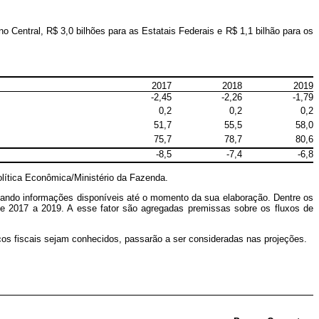
no Central, R$ 3,0 bilhões para as Estatais Federais e R$ 1,1 bilhão para os
2017
2018
2019
-2,45
-2,26
-1,79
0,2
0,2
0,2
51,7
55,5
58,0
75,7
78,7
80,6
-8,5
-7,4
-6,8
olítica Econômica/Ministério da Fazenda.
usando informações disponíveis até o momento da sua elaboração. Dentre os
e 2017 a 2019. A esse fator são agregadas premissas sobre os fluxos de
scos fiscais sejam conhecidos, passarão a ser consideradas nas projeções.