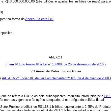
 e R$ 3.500.000.000,00 (três bilhões e quinhentos milhões de reais) para
NR)
igorar na forma do
Anexo II a esta Lei
.
epública.
ANEXO I
(
Item IV.1 do Anexo IV à Lei nº 13.408, de 26 de dezembro de 2016
)
IV.1 Anexo de Metas Fiscais Anuais
(
Art. 4º, § 2º, inciso III, da Lei Complementar nº 101, de 4 de maio de 2000
)
 que se refere a LDO e os dois subsequentes, requisito introduzido pela
Lei 
às normas vigentes e às ações adequadas à estratégia da política fiscal.
 Setor Público o déficit de R$ 163,1 bilhões, equivalente a 2,45% do Produt
hões das estatais federais e déficit de R$ 1,1 bilhão de estados e municípios.