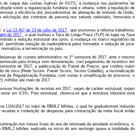
ssão de saque das contas inativas do FGTS; a mudança nos parâmetros de
ispõe sobre a regularização fundiária rural e urbana, sobre a liquidação de
primorar a eficiência dos procedimentos de alienação de imóveis da União;
relicitação dos contratos de parceria nos setores rodoviário, ferroviário e
e: a
Lei 13.467 de 13 de julho de 2017
, que promoveu a reforma trabalhista,
abril de 2017
, a qual instituiu a Taxa de Longo Prazo (TLP) no lugar na Taxa
itindo a redução estrutural dos juros; a mudança no marco regulatório da
til, permitindo redução da inadimplência pelos formados e redução de juros
 normatizou a terceirização no país.
despesas de custeio administrativo no 1º semestre de 2017, ante o mesmo
 a permissão para licença sem remuneração, com pagamento de incentivo em
semestre de 2017; a publicização do Painel de Preços, que confere maior
ão de risco (Rede Siconv, Painel Siconv, Siconv Cidadão); a racionalização
al de Regularização Fundiária, com vistas à simplificação do processo; o
21 milhões até maio de 2017.
sivas frustrações de receitas em 2017, sejam de caráter estrutural, sejam
estar em 0,5%. Pelo estrutural, observa-se que a estrutura tributária está
na LOA/2017 no valor de R$58,2 bilhões, o qual foi gradualmente reduzido
e receitas e contenção de despesas para consecução da meta fiscal então
centração nos meses finais do ano da retomada da atividade econômica, e,
$45,2 bilhões realizado no início do ano restringir quase a totalidade do