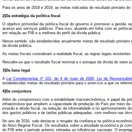
Para os anos de 2018 e 2019, as metas indicadas de resultado primário do 
2)Da estratégia da política fiscal
O objetivo primordial da política fiscal do governo é promover a gestão
acesso aos serviços públicos. Para isso, atuando em linha com as políticas
em relação ao PIB e a melhora do perfil da dívida pública.
Nesse sentido, são estabelecidas anualmente metas de resultado primário n
da dívida pública.
As metas fiscais consideram a realidade fiscal, as regras legais existente
Ressalte-se que o resultado fiscal nominal e o estoque da dívida do setor p
3)Da base legal
A
Lei Complementar nº 101, de 4 de maio de 2000, Lei de Responsabil
estabelecidas metas de resultado primário para o exercício a que se referir
4)Da conjuntura
Além do compromisso com a estabilidade macroeconômica, é papel da políti
infraestrutura que ampliem a capacidade de produção do País por meio da 
evasão e elisão fiscal, na redução da informalidade e no aprimoramento d
dos gastos públicos e de tarifas públicas adequadas, com melhora nas técn
No ano de 2016, vale destacar o resgate da confiança na política econômi
do Novo Regime Fiscal. Os resultados sobre a atividade econômica já com
do PIB ante o período anterior, retiradas as influências sazonais. O empre