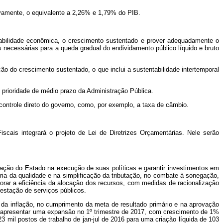
tivamente, o equivalente a 2,26% e 1,79% do PIB.
stabilidade econômica, o crescimento sustentado e prover adequadamente o
s necessárias para a queda gradual do endividamento público líquido e bruto
o do crescimento sustentado, o que inclui a sustentabilidade intertemporal
o prioridade de médio prazo da Administração Pública.
 controle direto do governo, como, por exemplo, a taxa de câmbio.
scais integrará o projeto de Lei de Diretrizes Orçamentárias. Nele serão
 ação do Estado na execução de suas políticas e garantir investimentos em
ia da qualidade e na simplificação da tributação, no combate à sonegação,
orar a eficiência da alocação dos recursos, com medidas de racionalização
restação de serviços públicos.
 da inflação, no cumprimento da meta de resultado primário e na aprovação
a apresentar uma expansão no 1º trimestre de 2017, com crescimento de 1%
3 mil postos de trabalho de jan-jul de 2016 para uma criação líquida de 103