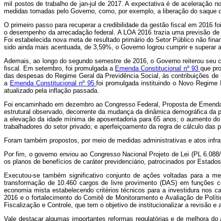
mil postos de trabalho de jan-jul de 2017. A expectativa é de aceleração 
medidas tomadas pelo Governo, como, por exemplo, a liberação do saque 
O primeiro passo para recuperar a credibilidade da gestão fiscal em 2016 
o desempenho da arrecadação federal. A LOA 2016 trazia uma previsão de 
Foi estabelecida nova meta de resultado primário do Setor Público não fina
sido ainda mais acentuada, de 3,59%, o Governo logrou cumprir e superar a
Ademais, ao longo do segundo semestre de 2016, o Governo reiterou seu 
fiscal. Em setembro, foi promulgada a
Emenda Constitucional nº 93
que pro
das despesas do Regime Geral da Previdência Social, às contribuições de
a
Emenda Constitucional nº 95
foi promulgada instituindo o Novo Regime 
atualizado pela inflação passada.
Foi encaminhado em dezembro ao Congresso Federal, Proposta de Emenda Co
estrutural observado, decorrente da mudança da dinâmica demográfica da p
a elevação da idade mínima de aposentadoria para 65 anos; o aumento do t
trabalhadores do setor privado; e aperfeiçoamento da regra de cálculo das 
Foram também propostos, por meio de medidas administrativas e atos infra
Por fim, o governo enviou ao Congresso Nacional Projeto de Lei (PL 6.088
os planos de benefícios de caráter previdenciário, patrocinados por Estad
Executou-se também significativo conjunto de ações voltadas para a me
transformação de 10.460 cargos de livre provimento (DAS) em funções c
economia mista estabelecendo critérios técnicos para a investidura nos 
2016 e o fortalecimento do Comitê de Monitoramento e Avaliação de Polít
Fiscalização e Controle, que tem o objetivo de institucionalizar a revisão e
Vale destacar algumas importantes reformas regulatórias e de melhora do a