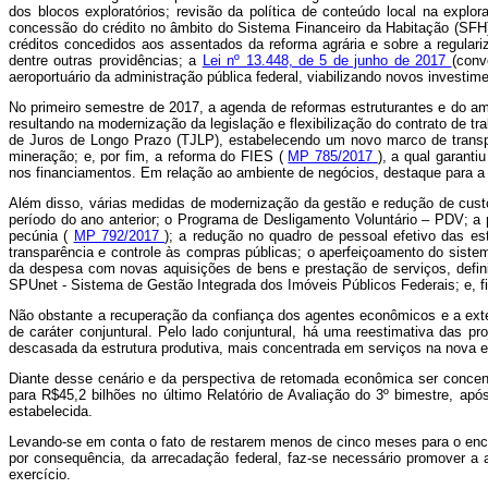
dos blocos exploratórios; revisão da política de conteúdo local na ex
concessão do crédito no âmbito do Sistema Financeiro da Habitação (SFH
créditos concedidos aos assentados da reforma agrária e sobre a regulari
dentre outras providências; a
Lei nº 13.448, de 5 de junho de 2017
(conv
aeroportuário da administração pública federal, viabilizando novos investim
No primeiro semestre de 2017, a agenda de reformas estruturantes e do am
resultando na modernização da legislação e flexibilização do contrato de tr
de Juros de Longo Prazo (TJLP), estabelecendo um novo marco de transpar
mineração; e, por fim, a reforma do FIES (
MP 785/2017
), a qual garant
nos financiamentos. Em relação ao ambiente de negócios, destaque para 
Além disso, várias medidas de modernização da gestão e redução de cus
período do ano anterior; o Programa de Desligamento Voluntário – PDV; a
pecúnia (
MP 792/2017
); a redução no quadro de pessoal efetivo das e
transparência e controle às compras públicas; o aperfeiçoamento do sistem
da despesa com novas aquisições de bens e prestação de serviços, defini
SPUnet - Sistema de Gestão Integrada dos Imóveis Públicos Federais; e, f
Não obstante a recuperação da confiança dos agentes econômicos e a exten
de caráter conjuntural. Pelo lado conjuntural, há uma reestimativa das pr
descasada da estrutura produtiva, mais concentrada em serviços na nova 
Diante desse cenário e da perspectiva de retomada econômica ser concent
para R$45,2 bilhões no último Relatório de Avaliação do 3º bimestre, a
estabelecida.
Levando-se em conta o fato de restarem menos de cinco meses para o ence
por consequência, da arrecadação federal, faz-se necessário promover a a
exercício.