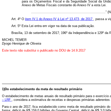
para os Orçamentos Fiscal e da Seguridade Social da União
Anexo de Metas Fiscais constante do Anexo IV a esta Lei.
...........................................................................” (
Art. 4º O
item IV.1 do Anexo IV à Lei nº 13.473, de 2017
, passa a v
Art. 5º Esta Lei entra em vigor na data de sua publicação.
Brasília, 13 de setembro de 2017; 196º da Independência e 129º da R
MICHEL TEMER
Dyogo Henrique de Oliveira
Este texto não substitui o publicado no DOU de 14.9.2017
1)Do estabelecimento da meta de resultado primário
O estabelecimento de metas anuais de resultado primário para o exercício a
– LRF
, considera a estimativa de receitas e despesas primárias aderentes 
Para o ano de 2017, fica estabelecido como meta de resultado primário do
forma: déficit de R$ 159,0 bilhões do Governo Central, déficit de R$ 3,0 bil