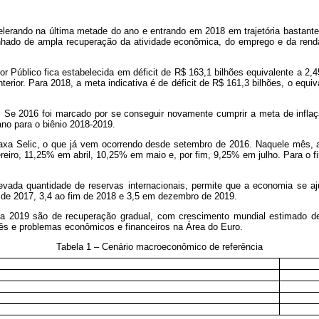
celerando na última metade do ano e entrando em 2018 em trajetória bastante
hado de ampla recuperação da atividade econômica, do emprego e da rend
etor Público fica estabelecida em déficit de R$ 163,1 bilhões equivalente a 
erior. Para 2018, a meta indicativa é de déficit de R$ 161,3 bilhões, o equiv
. Se 2016 foi marcado por se conseguir novamente cumprir a meta de inflaç
no para o biênio 2018-2019.
taxa Selic, o que já vem ocorrendo desde setembro de 2016. Naquele mês, a
ro, 11,25% em abril, 10,25% em maio e, por fim, 9,25% em julho. Para o fim
levada quantidade de reservas internacionais, permite que a economia se 
m de 2017, 3,4 ao fim de 2018 e 3,5 em dezembro de 2019.
17 a 2019 são de recuperação gradual, com crescimento mundial estimado 
ês e problemas econômicos e financeiros na Área do Euro.
Tabela 1 – Cenário macroeconômico de referência