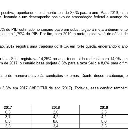
 positiva, apontando crescimento real de 2,0% para o ano. Para 2019, esta
a, levando a um desempenho positivo da arrecadação federal e avanço do
2,45% do PIB estimado no cenário base em substituição à meta anteriormente
alente a 1,79% do PIB. Por fim, para 2019, a meta indicativa é de déficit de
ão, 2017 registra uma trajetória do IPCA em forte queda, encerrando o ano
 taxa Selic registrava 14,25% ao ano, tendo sido reduzida para 14,0% em
 de 2017, o cenário base projeta 8,3% para a taxa Selic e 8,0% para o fim
ajuste de maneira suave às condições externas. Diante desse arcabouço, o
de 3,5% em 2017 (WEO/FMI de abril/2017). Todavia, esse cenário também
2017
2018
2019
0,5
2,0
2,5
3,7
4,2
4,2
8,3
8,0
8,0
3,3
3,4
3,5