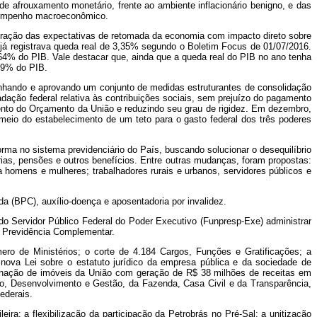
de afrouxamento monetário, frente ao ambiente inflacionário benigno, e das
esempenho macroeconômico.
ustração das expectativas de retomada da economia com impacto direto sobre
já registrava queda real de 3,35% segundo o Boletim Focus de 01/07/2016.
2,64% do PIB. Vale destacar que, ainda que a queda real do PIB no ano tenha
,49% do PIB.
nhando e aprovando um conjunto de medidas estruturantes de consolidação
ação federal relativa às contribuições sociais, sem prejuízo do pagamento
ento do Orçamento da União e reduzindo seu grau de rigidez. Em dezembro,
 meio do estabelecimento de um teto para o gasto federal dos três poderes
a no sistema previdenciário do País, buscando solucionar o desequilíbrio
ias, pensões e outros benefícios. Entre outras mudanças, foram propostas:
 homens e mulheres; trabalhadores rurais e urbanos, servidores públicos e
 (BPC), auxílio-doença e aposentadoria por invalidez.
do Servidor Público Federal do Poder Executivo (Funpresp-Exe) administrar
de Previdência Complementar.
ro de Ministérios; o corte de 4.184 Cargos, Funções e Gratificações; a
ova Lei sobre o estatuto jurídico da empresa pública e da sociedade de
ienação de imóveis da União com geração de R$ 38 milhões de receitas em
to, Desenvolvimento e Gestão, da Fazenda, Casa Civil e da Transparência,
federais.
ra: a flexibilização da participação da Petrobrás no Pré-Sal; a unitização