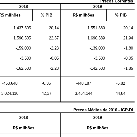
Preços Correntes
2018
2019
R$ milhões
% PIB
R$ milhões
% PIB
1.437.505
20,14
1.551.389
20,14
1.596.505
22,37
1.690.389
21,94
-159.000
-2,23
-139.000
-1,80
-3.500
-0,05
-3.500
-0,05
-162.500
-2,28
-142.500
-1,85
-453.648
-6,36
-448.187
-5,82
3.024.116
42,37
3.454.144
44,84
Preços Médios de 2016 - IGP-DI
2018
2019
R$ milhões
R$ milhões