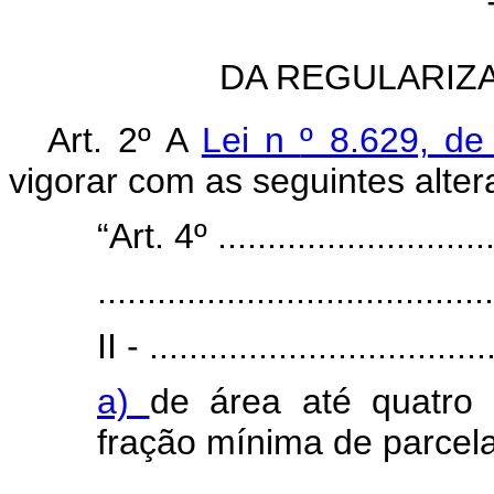
DA REGULARIZ
Art. 2º A
Lei n
º 8.629, de
vigorar com as seguintes alter
“Art. 4º .............................
........................................
II - ..................................
a)
de área até quatro 
fração mínima de parcel