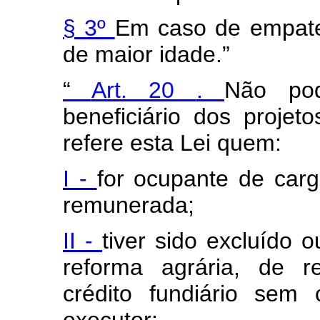
§ 3º
Em caso de empate,
de maior idade.”
“
Art. 20
.
Não pod
beneficiário dos proje
refere esta Lei quem:
I -
for ocupante de car
remunerada;
II -
tiver sido excluído
reforma agrária, de r
crédito fundiário sem