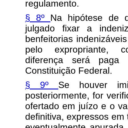
regulamento.
§ 8º
Na hipótese de de
julgado fixar a inden
benfeitorias indenizávei
pelo expropriante, c
diferença será paga
Constituição Federal.
§ 9º
Se houver im
posteriormente, for verif
ofertado em juízo e o v
definitiva, expressos em 
eventualmente apurada i