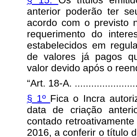
§ 15.
Os títulos emit
anterior poderão ter s
acordo com o previsto n
requerimento do inter
estabelecidos em regul
de valores já pagos q
valor devido após o ree
“Art. 18-A. .........................
§ 1º
Fica o Incra auto
data de criação anter
contado retroativamente
2016, a conferir o título