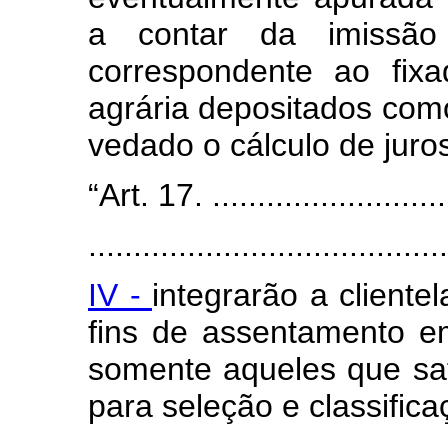
a contar da imissão
correspondente ao fixa
agrária depositados como 
vedado o cálculo de juro
“Art. 17. ............................
........................................
IV -
integrarão a cliente
fins de assentamento em
somente aqueles que sati
para seleção e classifica