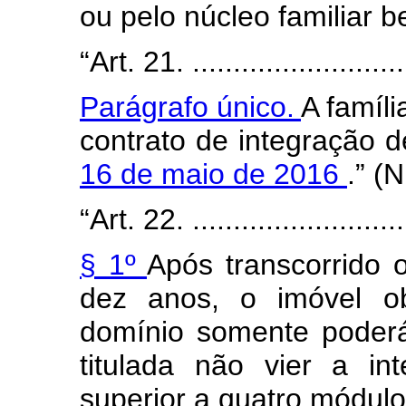
ou pelo núcleo familiar b
“Art. 21. ............................
Parágrafo único.
A famíli
contrato de integração d
16 de maio de 2016
.” (
“Art. 22. ............................
§ 1º
Após transcorrido 
dez anos, o imóvel obj
domínio somente poderá
titulada não vier a in
superior a quatro módulos