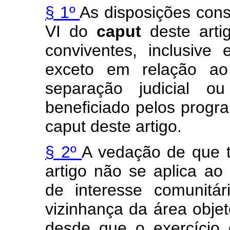
§ 1º
As disposições consta
VI do
caput
deste art
conviventes, inclusive
exceto em relação a
separação judicial o
beneficiado pelos progra
caput
deste artigo.
§ 2º
A vedação de que t
artigo não se aplica ao
de interesse comunitá
vizinhança da área obje
desde que o exercício