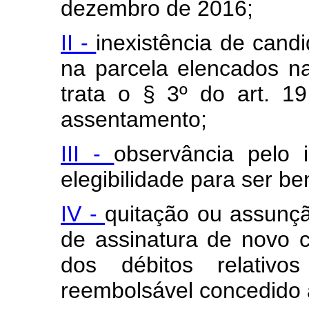
dezembro de 2016;
II -
inexistência de cand
na parcela elencados na
trata o § 3º do art. 1
assentamento;
III -
observância pelo 
elegibilidade para ser be
IV -
quitação ou assunçã
de assinatura de novo 
dos débitos relativo
reembolsável concedido ao