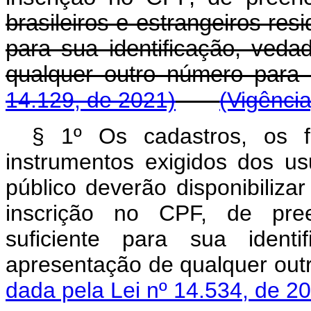
brasileiros e estrangeiros resi
para sua identificação, ved
qualquer outro número pa
14.129, de 2021)
(Vigência
§ 1º Os cadastros, os f
instrumentos exigidos dos us
público deverão disponibiliz
inscrição no CPF, de pree
suficiente para sua ident
apresentação de qualquer ou
dada pela Lei nº 14.534, de 2