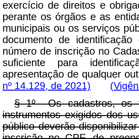
exercício de direitos e obri
perante os órgãos e as entidad
municipais ou os serviços pú
documento de identificação
número de inscrição no Cada
suficiente para identifi
apresentação de qualquer 
nº 14.129, de 2021)
(Vigên
§ 1º Os cadastros, os f
instrumentos exigidos dos us
público deverão disponibiliz
inscrição no CPF, de preenc