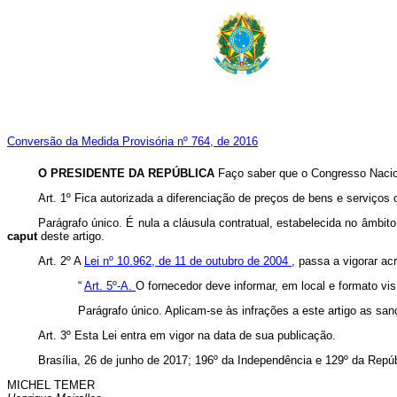
Conversão da Medida Provisória nº 764, de 2016
O PRESIDENTE DA REPÚBLICA
Faço saber que o Congresso Nacion
Art. 1º Fica autorizada a diferenciação de preços de bens e serviços
Parágrafo único. É nula a cláusula contratual, estabelecida no âmbit
caput
deste artigo.
Art. 2º A
Lei nº 10.962, de 11 de outubro de 2004
, passa a vigorar acr
“
Art. 5º-A.
O fornecedor deve informar, em local e formato vi
Parágrafo único. Aplicam-se às infrações a este artigo as sa
Art. 3º Esta Lei entra em vigor na data de sua publicação.
Brasília, 26 de junho de 2017; 196º da Independência e 129º da Repúb
MICHEL TEMER