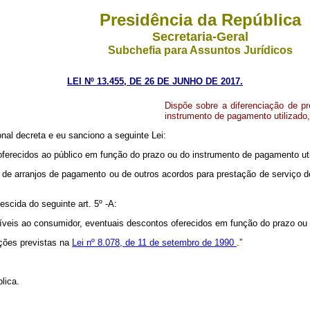
Presidência da República
Secretaria-Geral
Subchefia para Assuntos Jurídicos
LEI Nº 13.455, DE 26 DE JUNHO DE 2017.
Dispõe sobre a diferenciação de p
instrumento de pagamento utilizado, 
al decreta e eu sanciono a seguinte Lei:
 oferecidos ao público em função do prazo ou do instrumento de pagamento uti
o de arranjos de pagamento ou de outros acordos para prestação de serviço d
escida do seguinte art. 5º -A:
síveis ao consumidor, eventuais descontos oferecidos em função do prazo ou
nções previstas na
Lei nº 8.078, de 11 de setembro de 1990
.”
lica.