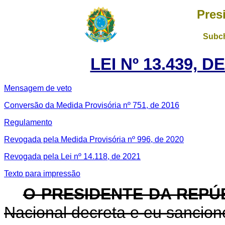
Pres
Subch
LEI Nº 13.439, D
Mensagem de veto
Conversão da Medida Provisória nº 751, de 2016
Regulamento
Revogada pela Medida Provisória nº 996, de 2020
Revogada pela Lei nº 14.118, de 2021
Texto para impressão
O PRESIDENTE DA REPÚ
Nacional decreta e eu sanciono