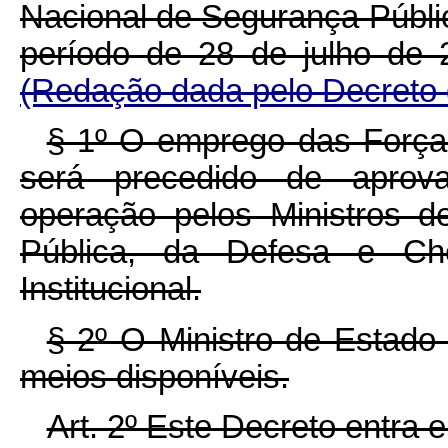
Nacional de Segurança Públic
período de 28 de julho de
(Redação dada pelo Decreto 
§ 1º O emprego das Forç
será precedido de aprov
operação pelos Ministros 
Pública, da Defesa e Ch
Institucional.
§ 2º O Ministro de Estado
meios disponíveis.
Art. 2º Este Decreto entra 