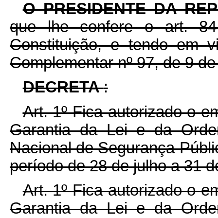
O PRESIDENTE DA RE
que lhe confere o art. 8
Constituição, e tendo em v
Complementar nº 97, de 9 de
DECRETA
:
Art. 1º Fica autorizado o
Garantia da Lei e da Ord
Nacional de Segurança Públic
período de 28 de julho a 31 
Art. 1º Fica autorizado o
Garantia da Lei e da Ord