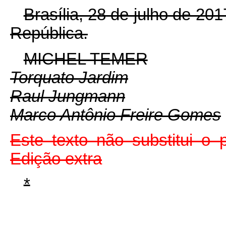
Brasília, 28 de julho de 20
República.
MICHEL TEMER
Torquato Jardim
Raul Jungmann
Marco Antônio Freire Gomes
Este texto não substitui o
Edição extra
*