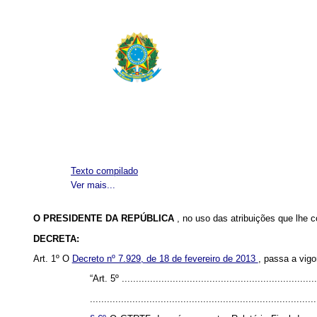
Texto compilado
Ver mais...
O PRESIDENTE DA REPÚBLICA
, no uso das atribuições que lhe c
DECRETA:
Art. 1º O
Decreto nº 7.929, de 18 de fevereiro de 2013
, passa a vigo
“Art. 5º .....................................................................
................................................................................