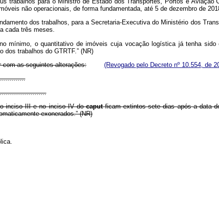
us trabalhos para o Ministro de Estado dos Transportes, Portos e Aviação C
imóveis não operacionais, de forma fundamentada, até 5 de dezembro de 201
damento dos trabalhos, para a Secretaria-Executiva do Ministério dos Transp
 a cada três meses.
 no mínimo, o quantitativo de imóveis cuja vocação logística já tenha sido 
ão dos trabalhos do GTRTF.” (NR)
r com as seguintes alterações:
(Revogado pelo Decreto nº 10.554, de 2
.............
........................
 inciso III e no inciso IV do
caput
ficam extintos sete dias após a data d
tomaticamente exonerados.” (NR)
lica.