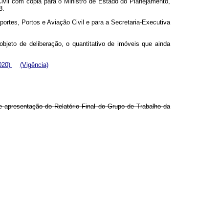
ivil com cópia para o Ministro de Estado do Planejamento,
8.
ortes, Portos e Aviação Civil e para a Secretaria-Executiva
objeto de deliberação, o quantitativo de imóveis que ainda
020)
(Vigência)
e apresentação do Relatório Final do Grupo de Trabalho da