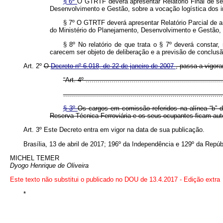
§ 6º
O GTRTF deverá apresentar Relatório Final de se
Desenvolvimento e Gestão, sobre a vocação logística dos 
§ 7º O GTRTF deverá apresentar Relatório Parcial de an
do Ministério do Planejamento, Desenvolvimento e Gestão,
§ 8º No relatório de que trata o § 7º deverá constar,
carecem ser objeto de deliberação e a previsão de conclus
Art. 2º
O
Decreto nº 6.018, de 22 de janeiro de 2007
, passa a vigora
“Art. 4º .....................................................................
................................................................................
§ 3º
Os cargos em comissão referidos na alínea “b” do
Reserva Técnica Ferroviária e os seus ocupantes ficam au
Art. 3º Este Decreto entra em vigor na data de sua publicação.
Brasília, 13 de abril de 2017; 196º da Independência e 129º da Repúb
MICHEL TEMER
Dyogo Henrique de Oliveira
Este texto não substitui o publicado no DOU de 13.4.2017 - Edição extra
*