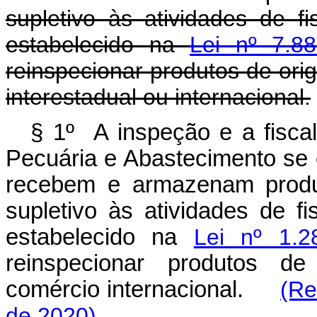
supletivo às atividades de fi
estabelecido na
Lei nº 7.
reinspecionar produtos de or
interestadual ou internacional.
§ 1º A inspeção e a fiscali
Pecuária e Abastecimento se
recebem e armazenam produt
supletivo às atividades de fi
estabelecido na
Lei nº 1.2
reinspecionar produtos d
comércio internacional.
(Re
de 2020)