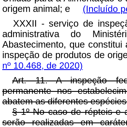
origem animal; e
(Incluído 
XXXII - serviço de inspeçã
administrativa do Ministé
Abastecimento, que constitui 
inspeção de produtos de o
nº 10.468, de 2020)
Art. 11. A inspeção fed
permanente nos estabelecim
abatem as diferentes espécie
§ 1º No caso de répteis e a
serão realizadas em carát