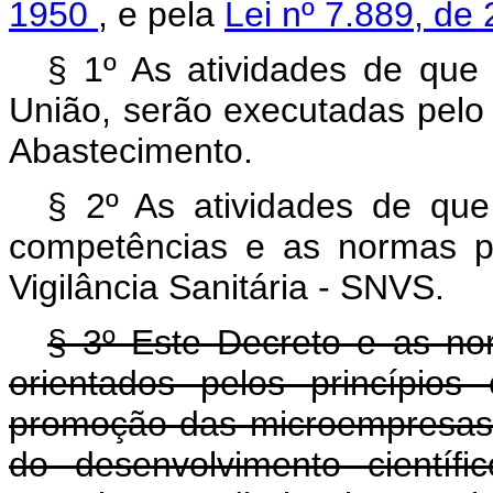
1950
, e pela
Lei nº 7.889, d
§ 1º As atividades de que
União, serão executadas pelo M
Abastecimento.
§ 2º As atividades de qu
competências e as normas pr
Vigilância Sanitária - SNVS.
§ 3º Este Decreto e as n
orientados pelos princípios 
promoção das microempresas
do desenvolvimento científ