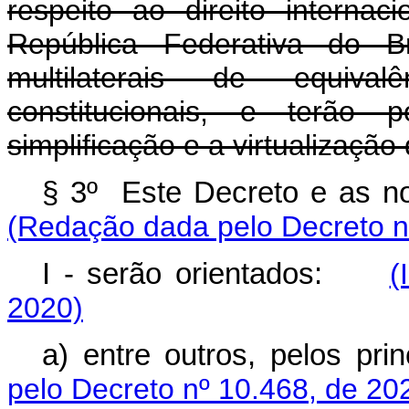
respeito ao direito internac
República Federativa do Br
multilaterais de equival
constitucionais, e terão p
simplificação e a virtualizaçã
§ 3º Este Decreto e as
(Redação dada pelo Decreto n
I - serão orientados:
(
2020)
a) entre outros, pelos pr
pelo Decreto nº 10.468, de 20