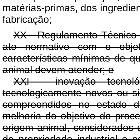
matérias-primas, dos ingredie
fabricação;
XX - Regulamento Técnico 
ato normativo com o objet
características mínimas de q
animal devem atender; e
XXI - inovação tecnol
tecnologicamente novos ou si
compreendidos no estado d
melhoria do objetivo do proc
origem animal, considerados
de propriedade industrial e a