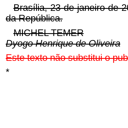
Brasília, 23 de janeiro de
da República.
MICHEL TEMER
Dyogo Henrique de Oliveira
Este texto não substitui o p
*