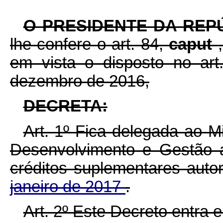
O PRESIDENTE DA REP
lhe confere o art. 84,
caput
em vista o disposto no ar
dezembro de 2016,
DECRETA:
Art. 1º Fica delegada ao M
Desenvolvimento e Gestão 
créditos suplementares auto
janeiro de 2017
.
Art. 2º Este Decreto entra 