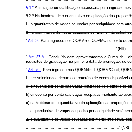
§ 1
º
A titulação ou qualificação necessária para ingresso no
§ 2
º
Na hipótese de o quantitativo da aplicação das proporçõ
I - o quantitativo de vagas ocupadas por antiguidade será arre
II - o quantitativo de vagas ocupadas por mérito intelectual s
“
Art. 36
Para ingresso nos QOPMS e QOPMC no posto de Segund
............................................................................” (NR)
“
Art. 37-A
. Concluído com aproveitamento o Curso de Habi
requisitos de graduação, na primeira data de promoção, se co
“
Art. 79
. Para ingresso nos QOBM/Intd, QOBM/Cond, QOBM/
I - ser selecionada dentro do somatório de vagas disponíveis
a) cinquenta por cento das vagas ocupadas pelo critério de an
b) cinquenta por cento das vagas ocupadas mediante aprovação 
c) na hipótese de o quantitativo da aplicação das proporções e
1. o quantitativo de vagas ocupadas por antiguidade será arre
2. o quantitativo de vagas ocupadas por mérito intelectual se
...............................................................................” (NR)