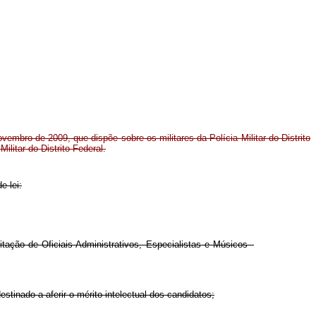
vembro de 2009, que dispõe sobre os militares da Polícia Militar do Distrito
litar do Distrito Federal.
e lei:
tação de Oficiais Administrativos, Especialistas e Músicos -
stinado a aferir o mérito intelectual dos candidatos;