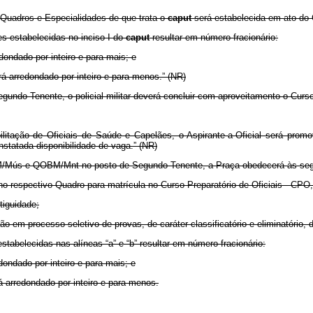
s Quadros e Especialidades de que trata o
caput
será estabelecida em ato do 
es estabelecidas no inciso I do
caput
resultar em número fracionário:
dondado por inteiro e para mais; e
erá arredondado por inteiro e para menos.” (NR)
o-Tenente, o policial militar deverá concluir com aproveitamento o Curso 
litação de Oficiais de Saúde e Capelães, o Aspirante-a-Oficial será pro
nstatada disponibilidade de vaga.” (NR)
Mús e QOBM/Mnt no posto de Segundo-Tenente, a Praça obedecerá às segu
 no respectivo Quadro para matrícula no Curso Preparatório de Oficiais - CPO
tiguidade;
em processo seletivo de provas, de caráter classificatório e eliminatório, de
stabelecidas nas alíneas “a” e “b” resultar em número fracionário:
dondado por inteiro e para mais; e
rá arredondado por inteiro e para menos.