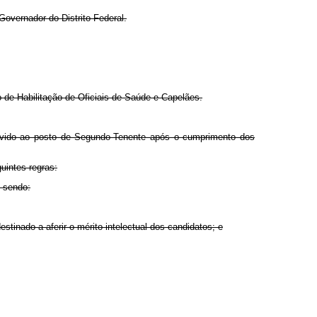
Governador do Distrito Federal.
de Habilitação de Oficiais de Saúde e Capelães.
movido ao posto de Segundo-Tenente após o cumprimento dos
intes regras:
, sendo:
stinado a aferir o mérito intelectual dos candidatos; e