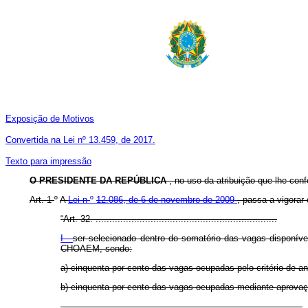
Exposição de Motivos
Convertida na Lei nº 13.459, de 2017.
Texto para impressão
O PRESIDENTE DA REPÚBLICA
, no uso da atribuição que lhe conf
Art. 1
º
A
Lei n
º
12.086, de 6 de novembro de 2009
, passa a vigorar
“Art. 32. ..................................................................
I -
ser selecionado dentro do somatório das vagas disponívei
CHOAEM, sendo:
a) cinquenta por cento das vagas ocupadas pelo critério de an
b) cinquenta por cento das vagas ocupadas mediante aprovação 
........................................................................................