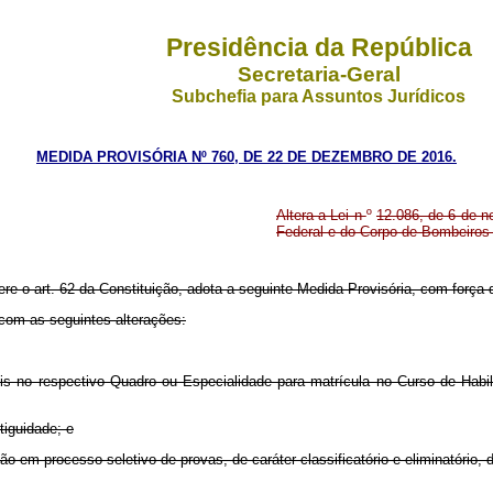
Presidência da República
Secretaria-Geral
Subchefia para Assuntos Jurídicos
MEDIDA PROVISÓRIA Nº 760, DE 22 DE DEZEMBRO DE 2016.
Altera a Lei n
º
12.086, de 6 de no
Federal e do Corpo de Bombeiros Mi
ere o art. 62 da Constituição, adota a seguinte Medida Provisória, com força d
 com as seguintes alterações:
s no respectivo Quadro ou Especialidade para matrícula no Curso de Habili
tiguidade; e
em processo seletivo de provas, de caráter classificatório e eliminatório, de