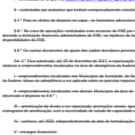
II - contratadas por mutuários que tenham comprovadamente cometido 
§ 7
º
Para os efeitos do disposto no
caput
, os honorários advocatíc
§ 8
º
No caso de operações contratadas com recursos do FNE por mei
devendo a instituição financeira administradora do FNE, na hipótese de h
disponibilidades do FNE.
§ 9
º
Os custos decorrentes do ajuste dos saldos devedores previst
Art. 2
º
Fica autorizada, até 29 de dezembro de 2017, a repactuação
relativas a empreendimentos localizados na área de abrangência da Suden
I - empreendimentos localizados nos Municípios do Semiárido, do No
da Sudene: bônus de adimplência a ser aplicado sobre as parcelas repactu
II- empreendimentos localizados nos demais Municípios da área de 
observado o disposto no § 6
º
;
III - amortização da dívida a ser repactuada: prestações anuais, ig
cronograma de amortização, sem a necessidade de estudo de capacidade 
IV - carência: até 2020, independentemente da data de formalização
V - encargos financeiros: