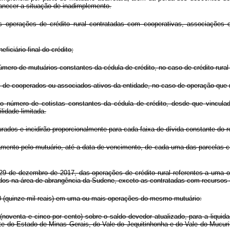
manecer a situação de inadimplemento.
s operações de crédito rural contratadas com cooperativas, associações 
eficiário final do crédito;
número de mutuários constantes da cédula de crédito, no caso de crédito rural 
tal de cooperados ou associados ativos da entidade, no caso de operação qu
pelo número de cotistas constantes da cédula de crédito, desde que vincul
lidade limitada.
rados e incidirão proporcionalmente para cada faixa de dívida constante do 
amento pelo mutuário, até a data de vencimento, de cada uma das parcelas 
é 29 de dezembro de 2017, das operações de crédito rural referentes a uma 
ados na área de abrangência da Sudene, exceto as contratadas com recursos
00 (quinze mil reais) em uma ou mais operações do mesmo mutuário:
oventa e cinco por cento) sobre o saldo devedor atualizado, para a liquid
te do Estado de Minas Gerais, do Vale do Jequitinhonha e do Vale do Mucur