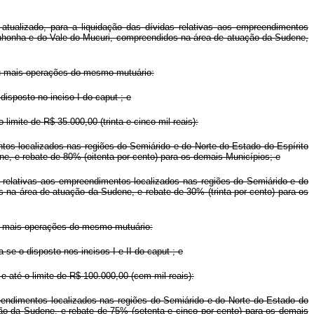
atualizado, para a liquidação das dívidas relativas aos empreendimentos
tinhonha e do Vale do Mucuri, compreendidos na área de atuação da Sudene,
 ou mais operações do mesmo mutuário:
 disposto no inciso I do
caput
; e
limite de R$ 35.000,00 (trinta e cinco mil reais):
tos localizados nas regiões do Semiárido e do Norte do Estado do Espírito
e, e rebate de 80% (oitenta por cento) para os demais Municípios; e
s relativas aos empreendimentos localizados nas regiões do Semiárido e do
 na área de atuação da Sudene, e rebate de 30% (trinta por cento) para os
 ou mais operações do mesmo mutuário:
a-se o disposto nos incisos I e II do
caput
; e
e até o limite de R$ 100.000,00 (cem mil reais):
reendimentos localizados nas regiões do Semiárido e do Norte do Estado do
ão da Sudene, e rebate de 75% (setenta e cinco por cento) para os demais