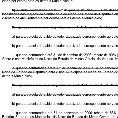
cinco por cento) para os demais Municípios; e
b) quando contratadas entre 1
º
de janeiro de 2007 e 31 de dezem
localizados nas regiões do Semiárido e do Norte do Estado do Espírito Sa
e rebate de 40% (quarenta por cento) para os demais Municípios;
II - operações com valor originalmente contratado acima de R$ 15.00
a) para a parcela do saldo devedor atualizado correspondente ao valor
b) para a parcela do saldo devedor atualizado correspondente ao valor
1. quando contratadas até 31 de dezembro de 2006: rebate de 90% (n
Santo e nos Municípios do Norte do Estado de Minas Gerais, do Vale do Je
2. quando contratadas entre 1
º
de janeiro de 2007 e 31 de dezembr
Norte do Estado do Espírito Santo e nos Municípios do Norte do Estado de
demais Municípios;
III - operações com valor originalmente contratado acima de R$ 35.0
a) para a parcela do saldo devedor atualizado correspondente ao valor 
b) para a parcela do saldo devedor atualizado correspondente ao valor
1. quando contratadas até 31 de dezembro de 2006: rebate de 85% (o
Espírito Santo e nos Municípios do Norte do Estado de Minas Gerais, do 