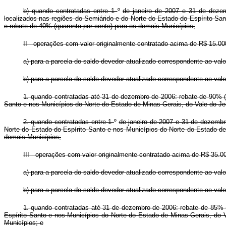
b) quando contratadas entre 1
º
de janeiro de 2007 e 31 de dezem
localizados nas regiões do Semiárido e do Norte do Estado do Espírito Sa
e rebate de 40% (quarenta por cento) para os demais Municípios;
II - operações com valor originalmente contratado acima de R$ 15.00
a) para a parcela do saldo devedor atualizado correspondente ao valor
b) para a parcela do saldo devedor atualizado correspondente ao valor
1. quando contratadas até 31 de dezembro de 2006: rebate de 90% (n
Santo e nos Municípios do Norte do Estado de Minas Gerais, do Vale do Je
2. quando contratadas entre 1
º
de janeiro de 2007 e 31 de dezembr
Norte do Estado do Espírito Santo e nos Municípios do Norte do Estado de
demais Municípios;
III - operações com valor originalmente contratado acima de R$ 35.0
a) para a parcela do saldo devedor atualizado correspondente ao valor 
b) para a parcela do saldo devedor atualizado correspondente ao valor
1. quando contratadas até 31 de dezembro de 2006: rebate de 85% (o
Espírito Santo e nos Municípios do Norte do Estado de Minas Gerais, do 
Municípios; e