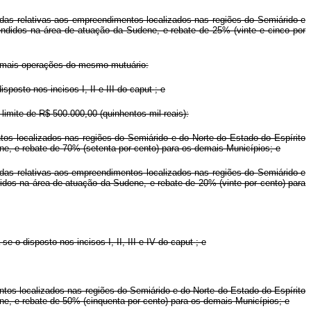
vidas relativas aos empreendimentos localizados nas regiões do Semiárido e
ndidos na área de atuação da Sudene, e rebate de 25% (vinte e cinco por
ou mais operações do mesmo mutuário:
sposto nos incisos I, II e III do
caput
; e
limite de R$ 500.000,00 (quinhentos mil reais):
tos localizados nas regiões do Semiárido e do Norte do Estado do Espírito
e, e rebate de 70% (setenta por cento) para os demais Municípios; e
vidas relativas aos empreendimentos localizados nas regiões do Semiárido e
idos na área de atuação da Sudene, e rebate de 20% (vinte por cento) para
e o disposto nos incisos I, II, III e IV do
caput
; e
tos localizados nas regiões do Semiárido e do Norte do Estado do Espírito
e, e rebate de 50% (cinquenta por cento) para os demais Municípios; e