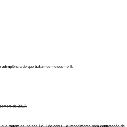
adimplência de que tratam os incisos I e II:
dezembro de 2017.
 que tratam os incisos I e II do
caput
, o impedimento para contratação de