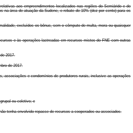
 relativas aos empreendimentos localizados nas regiões do Semiárido e do
os na área de atuação da Sudene, e rebate de 10% (dez por cento) para os
malidade, excluídos os bônus, sem o cômputo de multa, mora ou quaisquer
 recursos e às operações lastreadas em recursos mistos do FNE com outras
 de 2017.
mbro de 2017.
s, associações e condomínios de produtores rurais, inclusive as operações
grupal ou coletivo; e
e não tenha envolvido repasse de recursos a cooperados ou associados.