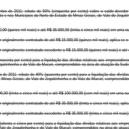
bro de 2011: rebate de 50% (cinquenta por cento) sobre o saldo devedor 
nto e nos Municípios do Norte do Estado de Minas Gerais, do Vale do Jequi
0,00 (quinze mil reais) e até R$ 35.000,00 (trinta e cinco mil reais) em uma
 originalmente contratado de até R$ 15.000,00 (quinze mil reais), aplica-se o
 originalmente contratado excedente a R$ 15.000,00 (quinze mil reais) e até o 
oventa por cento) para a liquidação das dívidas relativas aos empreendimen
quitinhonha e do Vale do Mucuri, compreendidos na área de atuação da Suden
o de 2011: rebate de 40% (quarenta por cento) para a liquidação das dívida
 Minas Gerais, do Vale do Jequitinhonha e do Vale do Mucuri, compreendidos
00,00 (trinta e cinco mil reais) e até R$ 100.000,00 (cem mil reais) em uma
originalmente contratado de até R$ 35.000,00 (trinta e cinco mil reais), aplic
 originalmente contratado excedente a R$ 35.000,00 (trinta e cinco mil reais) 
itenta e cinco por cento) para a liquidação das dívidas relativas aos emp
Vale do Jequitinhonha e do Vale do Mucuri, compreendidos na área de atuaç