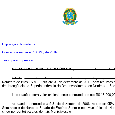
Exposição de motivos
Convertida na Lei nº 13.340, de 2016
Texto para impressão
O VICE-PRESIDENTE DA REPÚBLICA
, no exercício do cargo de P
Art. 1
º
Fica autorizada a concessão de rebate para liquidação, 
Nordeste de Brasil S.A. - BNB até 31 de dezembro de 2011, com recursos 
de abrangência da Superintendência do Desenvolvimento do Nordeste - Sud
I - operações com valor originalmente contratado de até R$ 15.000,
a) quando contratadas até 31 de dezembro de 2006: rebate de 95% (n
Semiárido e do Norte do Estado do Espírito Santo e nos Municípios do Nor
cinco por cento) para os demais Municípios; e