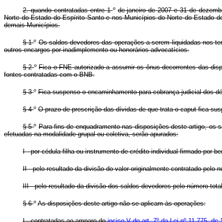
2. quando contratadas entre 1
º
de janeiro de 2007 e 31 de dezembr
Norte do Estado do Espírito Santo e nos Municípios do Norte do Estado d
demais Municípios.
§ 1
º
Os saldos devedores das operações a serem liquidadas nos te
outros encargos por inadimplemento ou honorários advocatícios.
§ 2
º
Fica o FNE autorizado a assumir os ônus decorrentes das dis
fontes contratadas com o BNB.
§ 3
º
Fica suspenso o encaminhamento para cobrança judicial dos déb
§ 4
º
O prazo de prescrição das dívidas de que trata o
caput
fica sus
§ 5
º
Para fins de enquadramento nas disposições deste artigo, os s
efetuadas na modalidade grupal ou coletiva, serão apurados:
I - por cédula-filha ou instrumento de crédito individual firmado por ben
II - pelo resultado da divisão do valor originalmente contratado pelo 
III - pelo resultado da divisão dos saldos devedores pelo número to
§ 6
º
As disposições deste artigo não se aplicam às operações:
I - contratadas ao amparo do
inciso V do art. 7º da Lei nº 11.775, d