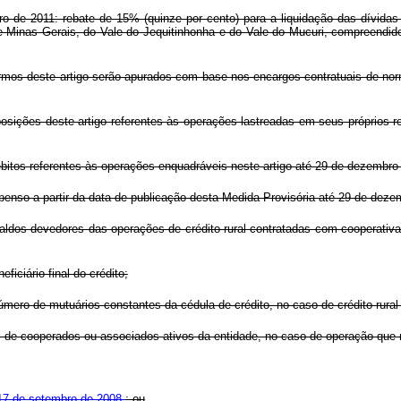
o de 2011: rebate de 15% (quinze por cento) para a liquidação das dívidas
e Minas Gerais, do Vale do Jequitinhonha e do Vale do Mucuri, compreendid
rmos deste artigo serão apurados com base nos encargos contratuais de nor
posições deste artigo referentes às operações lastreadas em seus próprios
itos referentes às operações enquadráveis neste artigo até 29 de dezembro
penso a partir da data de publicação desta Medida Provisória até 29 de deze
aldos devedores das operações de crédito rural contratadas com cooperativa
eficiário final do crédito;
número de mutuários constantes da cédula de crédito, no caso de crédito rural 
tal de cooperados ou associados ativos da entidade, no caso de operação qu
e 17 de setembro de 2008
; ou