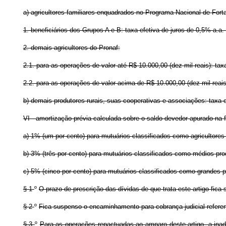
a) agricultores familiares enquadrados no Programa Nacional de Fortal
1. beneficiários dos Grupos A e B: taxa efetiva de juros de 0,5% a.a.
2. demais agricultores do Pronaf:
2.1. para as operações de valor até R$ 10.000,00 (dez mil reais): tax
2.2. para as operações de valor acima de R$ 10.000,00 (dez mil reais)
b) demais produtores rurais, suas cooperativas e associações: taxa ef
VI - amortização prévia calculada sobre o saldo devedor apurado na f
a) 1% (um por cento) para mutuários classificados como agricultores 
b) 3% (três por cento) para mutuários classificados como médios prod
c) 5% (cinco por cento) para mutuários classificados como grandes pr
§ 1
º
O prazo de prescrição das dívidas de que trata este artigo fic
§ 2
º
Fica suspenso o encaminhamento para cobrança judicial refere
§ 3
º
Para as operações repactuadas ao amparo deste artigo, a inad