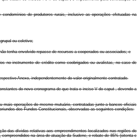
e condomínios de produtores rurais, inclusive as operações efetuadas na
grupal ou coletivo;
e não tenha envolvido repasse de recursos a cooperados ou associados; e
ados no instrumento de crédito como coobrigados ou avalistas, no caso de
respectivo Anexo, independentemente do valor originalmente contratado.
constantes do novo cronograma de que trata o inciso V do
caput
, devendo a
ou mais operações do mesmo mutuário, contratadas junto a bancos oficiais
 oriundos dos Fundos Constitucionais, observadas as seguintes condições:
ação das dívidas relativas aos empreendimentos localizados nas regiões do
i, compreendidos na área de atuação da Sudene, e rebate de 85% (oitenta e