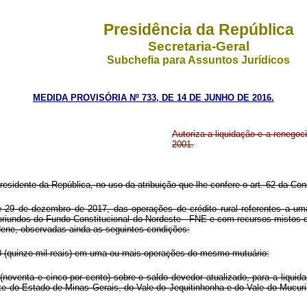
Presidência da República
Secretaria-Geral
Subchefia para Assuntos Jurídicos
MEDIDA PROVISÓRIA Nº 733, DE 14 DE JUNHO DE 2016.
Autoriza a liquidação e a renegoci
2001.
residente da República, no uso da atribuição que lhe confere o art. 62 da Con
até 29 de dezembro de 2017, das operações de crédito rural referentes a 
oriundos do Fundo Constitucional do Nordeste - FNE e com recursos mistos d
ene, observadas ainda as seguintes condições:
00 (quinze mil reais) em uma ou mais operações do mesmo mutuário:
oventa e cinco por cento) sobre o saldo devedor atualizado, para a liquid
te do Estado de Minas Gerais, do Vale do Jequitinhonha e do Vale do Mucur