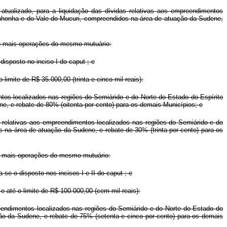
atualizado, para a liquidação das dívidas relativas aos empreendimentos
tinhonha e do Vale do Mucuri, compreendidos na área de atuação da Sudene,
 ou mais operações do mesmo mutuário:
 disposto no inciso I do
caput
; e
limite de R$ 35.000,00 (trinta e cinco mil reais):
tos localizados nas regiões do Semiárido e do Norte do Estado do Espírito
e, e rebate de 80% (oitenta por cento) para os demais Municípios; e
s relativas aos empreendimentos localizados nas regiões do Semiárido e do
 na área de atuação da Sudene, e rebate de 30% (trinta por cento) para os
 ou mais operações do mesmo mutuário:
a-se o disposto nos incisos I e II do
caput
; e
e até o limite de R$ 100.000,00 (cem mil reais):
reendimentos localizados nas regiões do Semiárido e do Norte do Estado do
ão da Sudene, e rebate de 75% (setenta e cinco por cento) para os demais