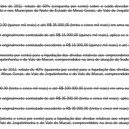
bro de 2011: rebate de 50% (cinquenta por cento) sobre o saldo devedor 
nto e nos Municípios do Norte do Estado de Minas Gerais, do Vale do Jequi
0,00 (quinze mil reais) e até R$ 35.000,00 (trinta e cinco mil reais) em uma
 originalmente contratado de até R$ 15.000,00 (quinze mil reais), aplica-se o
 originalmente contratado excedente a R$ 15.000,00 (quinze mil reais) e até o 
oventa por cento) para a liquidação das dívidas relativas aos empreendimen
quitinhonha e do Vale do Mucuri, compreendidos na área de atuação da Suden
o de 2011: rebate de 40% (quarenta por cento) para a liquidação das dívida
 Minas Gerais, do Vale do Jequitinhonha e do Vale do Mucuri, compreendidos
00,00 (trinta e cinco mil reais) e até R$ 100.000,00 (cem mil reais) em uma
originalmente contratado de até R$ 35.000,00 (trinta e cinco mil reais), aplic
 originalmente contratado excedente a R$ 35.000,00 (trinta e cinco mil reais) 
itenta e cinco por cento) para a liquidação das dívidas relativas aos emp
Vale do Jequitinhonha e do Vale do Mucuri, compreendidos na área de atuaç