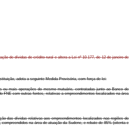
ação de dívidas de crédito rural e altera a Lei nº 10.177, de 12 de janeiro de
stituição, adota a seguinte Medida Provisória, com força de lei:
uma ou mais operações do mesmo mutuário, contratadas junto ao Banco do
o FNE com outras fontes, relativas a empreendimentos localizados na área
ação das dívidas relativas aos empreendimentos localizados nas regiões do
i, compreendidos na área de atuação da Sudene, e rebate de 85% (oitenta e