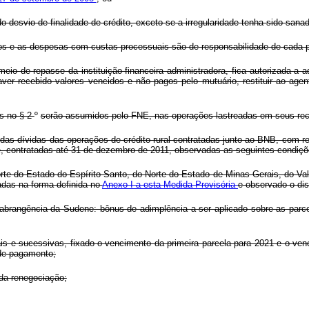
desvio de finalidade de crédito, exceto se a irregularidade tenha sido sanad
ios e as despesas com custas processuais são de responsabilidade de cada pa
o de repasse da instituição financeira administradora, fica autorizada a 
aver recebido valores vencidos e não pagos pelo mutuário, restituir ao age
os no § 2
º
serão assumidos pelo FNE, nas operações lastreadas em seus rec
 das dívidas das operações de crédito rural contratadas junto ao BNB, com
e, contratadas até 31 de dezembro de 2011, observadas as seguintes condiçõ
rte do Estado do Espírito Santo, do Norte do Estado de Minas Gerais, do Va
adas na forma definida no
Anexo I a esta Medida Provisória
e observado o di
abrangência da Sudene: bônus de adimplência a ser aplicado sobre as parc
uais e sucessivas, fixado o vencimento da primeira parcela para 2021 e o v
de pagamento;
 da renegociação;