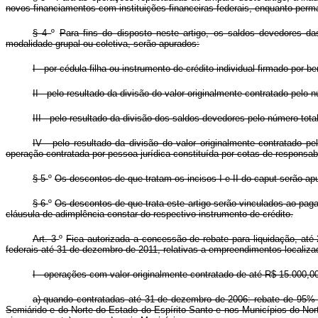
novos financiamentos com instituições financeiras federais, enquanto per
§ 4
º
Para fins do disposto neste artigo, os saldos devedores da
modalidade grupal ou coletiva, serão apurados:
I - por cédula-filha ou instrumento de crédito individual firmado por ben
II - pelo resultado da divisão do valor originalmente contratado pelo 
III - pelo resultado da divisão dos saldos devedores pelo número to
IV - pelo resultado da divisão do valor originalmente contratado 
operação contratada por pessoa jurídica constituída por cotas de responsabi
§ 5
º
Os descontos de que tratam os incisos I e II do
caput
serão apu
§ 6
º
Os descontos de que trata este artigo serão vinculados ao pag
cláusula de adimplência constar do respectivo instrumento de crédito.
Art. 3
º
Fica autorizada a concessão de rebate para liquidação, at
federais até 31 de dezembro de 2011, relativas a empreendimentos localiz
I - operações com valor originalmente contratado de até R$ 15.000,
a) quando contratadas até 31 de dezembro de 2006: rebate de 95% (n
Semiárido e do Norte do Estado do Espírito Santo e nos Municípios do Nor