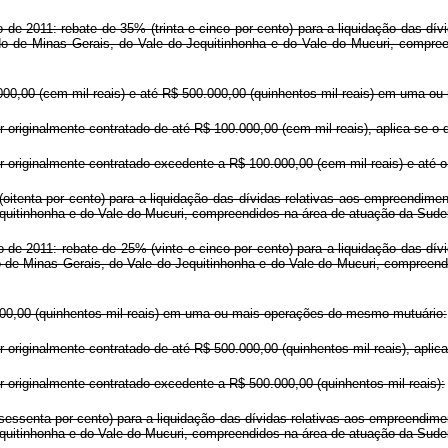
 de 2011: rebate de 35% (trinta e cinco por cento) para a liquidação das dí
do de Minas Gerais, do Vale do Jequitinhonha e do Vale do Mucuri, compree
000,00 (cem mil reais) e até R$ 500.000,00 (quinhentos mil reais) em uma 
 originalmente contratado de até R$ 100.000,00 (cem mil reais), aplica-se o di
r originalmente contratado excedente a R$ 100.000,00 (cem mil reais) e até o 
itenta por cento) para a liquidação das dívidas relativas aos empreendimen
quitinhonha e do Vale do Mucuri, compreendidos na área de atuação da Suden
 de 2011: rebate de 25% (vinte e cinco por cento) para a liquidação das dí
 de Minas Gerais, do Vale do Jequitinhonha e do Vale do Mucuri, compreend
000,00 (quinhentos mil reais) em uma ou mais operações do mesmo mutuário:
originalmente contratado de até R$ 500.000,00 (quinhentos mil reais), aplica-s
r originalmente contratado excedente a R$ 500.000,00 (quinhentos mil reais):
essenta por cento) para a liquidação das dívidas relativas aos empreendimen
quitinhonha e do Vale do Mucuri, compreendidos na área de atuação da Suden