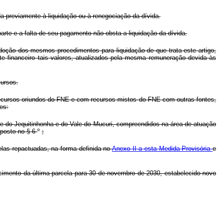
a previamente à liquidação ou à renegociação da dívida.
rte e a falta de seu pagamento não obsta a liquidação da dívida.
adoção dos mesmos procedimentos para liquidação de que trata este artigo,
nte financeiro tais valores, atualizados pela mesma remuneração devida às
ursos.
 recursos oriundos do FNE e com recursos mistos do FNE com outras fontes,
es:
le do Jequitinhonha e do Vale do Mucuri, compreendidos na área de atuação
sposto no § 6
º
;
elas repactuadas, na forma definida no
Anexo II a esta Medida Provisória
e
encimento da última parcela para 30 de novembro de 2030, estabelecido novo