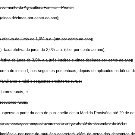
ecimento da Agricultura Familiar - Pronaf:
 (cinco décimos por cento ao ano);
a efetiva de juros de 1,0% a.a. (um por cento ao ano);
: taxa efetiva de juros de 2,0% a.a. (dois por cento ao ano);
etiva de juros de 3,5% a.a (três inteiros e cinco décimos por cento ao ano);
orma do inciso I, nos seguintes percentuais, depois de aplicados os bônus de 
familiares e mini e pequenos produtores rurais;
utores rurais; e
odutores rurais.
a suspenso a partir da data de publicação desta Medida Provisória até 29 de 
nte às operações enquadráveis neste artigo até 29 de dezembro de 2017.
implência por parte do mutuário acarretará, além da perda dos descontos de