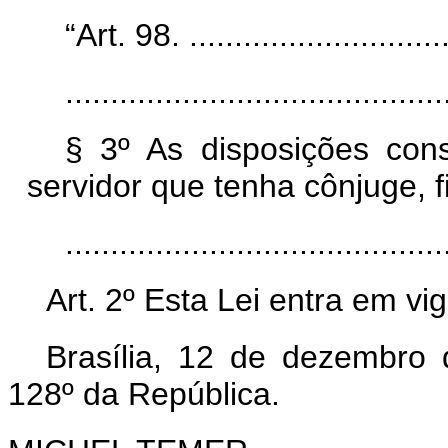
“Art. 98. ..............................
..........................................
§ 3º As disposições con
servidor que tenha cônjuge, 
........................................
Art. 2º Esta Lei entra em vi
Brasília, 12 de dezembro
128º da República.