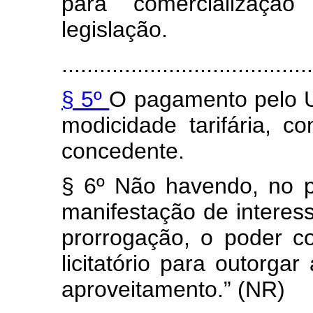
para comercialização
legislação.
........................................
§ 5º
O pagamento pelo U
modicidade tarifária, 
concedente.
§ 6º Não havendo, no p
manifestação de interess
prorrogação, o poder c
licitatório para outorgar
aproveitamento.” (NR)