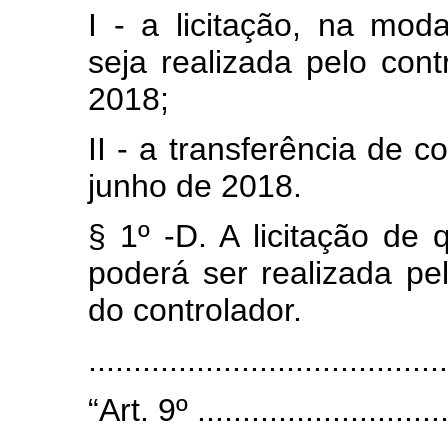
I - a licitação, na moda
seja realizada pelo cont
2018;
II - a transferência de c
junho de 2018.
§ 1º -D. A licitação de 
poderá ser realizada pe
do controlador.
......................................
“Art. 9º .............................