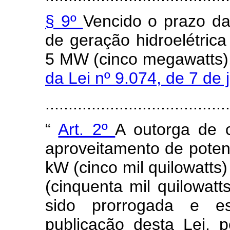
§ 9º
Vencido o prazo da
de geração hidroelétrica 
5 MW (cinco megawatts),
da Lei nº 9.074, de 7 de
......................................
“
Art. 2º
A outorga de 
aproveitamento de potenc
kW (cinco mil quilowatts)
(cinquenta mil quilowat
sido prorrogada e e
publicação desta Lei, p