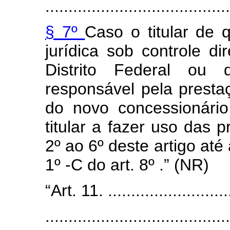
........................................
§ 7º
Caso o titular de 
jurídica sob controle di
Distrito Federal ou
responsável pela presta
do novo concessionário
titular a fazer uso das 
2º ao 6º deste artigo até 
1º -C do art. 8º .” (NR)
“Art. 11. ............................
........................................