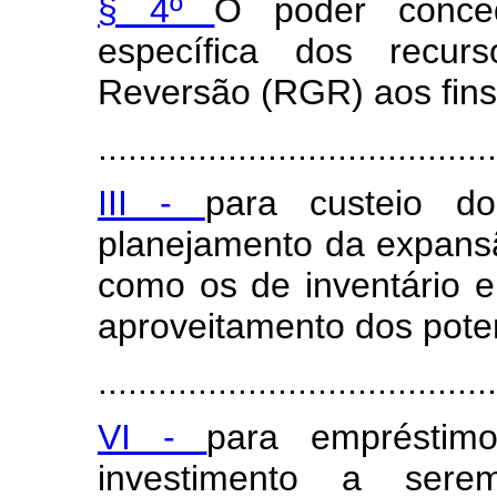
§ 4º
O poder conced
específica dos recu
Reversão (RGR) aos fins 
........................................
III -
para custeio d
planejamento da expans
como os de inventário e
aproveitamento dos potenc
........................................
VI -
para empréstim
investimento a sere