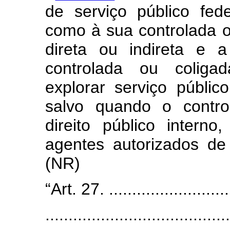
de serviço público fed
como à sua controlada o
direta ou indireta e 
controlada ou coliga
explorar serviço públic
salvo quando o contro
direito público intern
agentes autorizados de 
(NR)
“Art. 27. ............................
........................................