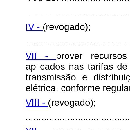
........................................
IV -
(revogado);
........................................
VII -
prover recurso
aplicados nas tarifas de
transmissão e distribu
elétrica, conforme regul
VIII -
(revogado);
........................................