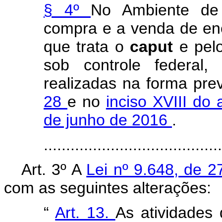
§ 4º
No Ambiente de 
compra e a venda de ene
que trata o
caput
e pel
sob controle federal,
realizadas na forma pre
28
e no
inciso XVIII do 
de junho de 2016
.
......................................
Art. 3º A
Lei nº 9.648, de 
com as seguintes alterações:
“
Art. 13.
As atividades