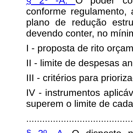
§ 2º -A.
O poder con
conforme regulamento,
plano de redução estr
devendo conter, no míni
I - proposta de rito orça
II - limite de despesas an
III - critérios para prio
IV - instrumentos aplic
superem o limite de cada
........................................