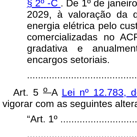
§ 2º -C
. De 1º de janei
2029, à valoração da 
energia elétrica pelo cu
comercializadas no AC
gradativa e anualme
encargos setoriais.
......................................
o
Art. 5
A
Lei nº 12.783, 
vigorar com as seguintes alter
“Art. 1º .............................
........................................