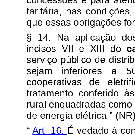
concessões e para atend
tarifária, nas condiçõe
que essas obrigações fo
§ 14. Na aplicação do
incisos VII e XIII do
c
serviço público de distr
sejam inferiores a
cooperativas de eletr
tratamento conferido às
rural enquadradas como p
de energia elétrica.” (NR
“
Art. 16.
É vedado à con