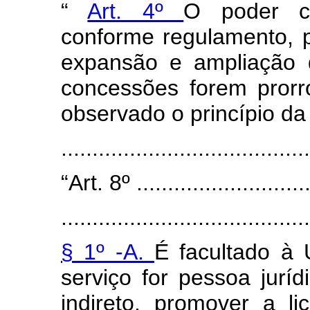
“
Art. 4º
O poder co
conforme regulamento, p
expansão e ampliação d
concessões forem prorr
observado o princípio da 
......................................
“Art. 8º .............................
........................................
§ 1º -A.
É facultado à 
serviço for pessoa juríd
indireto, promover a l