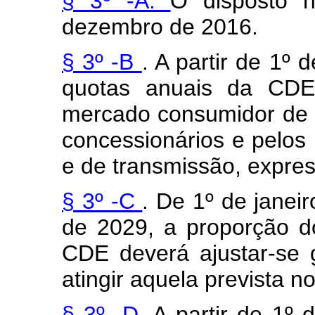
§ 3º -A.
O disposto n
dezembro de 2016.
§ 3º -B
. A partir de 1º 
quotas anuais da CDE 
mercado consumidor de e
concessionários e pelos 
e de transmissão, expr
§ 3º -C
. De 1º de janei
de 2029, a proporção d
CDE deverá ajustar-se 
atingir aquela prevista no
§ 3º -D.
A partir de 1º 