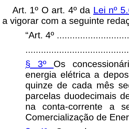
Art. 1º O art. 4º da
Lei nº 5
a vigorar com a seguinte reda
“Art. 4º .............................
........................................
§ 3º
Os concessionár
energia elétrica a depo
quinze de cada mês se
parcelas duodecimais d
na conta-corrente a s
Comercialização de Ener