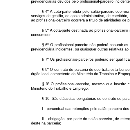
previdenciárias devidos pelo profissional-parceiro incident
§ 4º A cota-parte retida pelo salão-parceiro ocorre
serviços de gestão, de apoio administrativo, de escritório
ao profissional-parceiro ocorrerá a título de atividades de
§ 5º A cota-parte destinada ao profissional-parceir
consumidor.
§ 6º O profissional-parceiro não poderá assumir as 
previdenciária incidentes, ou quaisquer outras relativas a
§ 7º Os profissionais-parceiros poderão ser qualif
§ 8º O contrato de parceria de que trata esta Lei se
órgão local competente do Ministério do Trabalho e Empr
§ 9º O profissional-parceiro, mesmo que inscrito 
Ministério do Trabalho e Emprego.
§ 10. São cláusulas obrigatórias do contrato de parc
I - percentual das retenções pelo salão-parceiro dos
II - obrigação, por parte do salão-parceiro
,
de reten
deste na parceria;