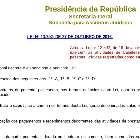
Presidência da República
Secretaria-Geral
Subchefia para Assuntos Jurídicos
LEI Nº 13.352, DE 27 DE OUTUBRO DE 2016.
Altera a Lei nº 12.592, de 18 de janei
exercem as atividades de Cabeleirei
pessoas jurídicas registradas como sa
nal decreta e eu sanciono a seguinte Lei:
escida dos seguintes arts. 1º -A, 1º -B, 1º -C e 1º -D:
ntratos de parceria, por escrito, nos termos definidos nesta Lei, com os p
uiador.
 trata o
caput
, ao atuarem nos termos desta Lei, serão denominados salão-par
ização dos pagamentos e recebimentos decorrentes das atividades de prestaçã
a cota-parte percentual, fixada no contrato de parceria, bem como dos val