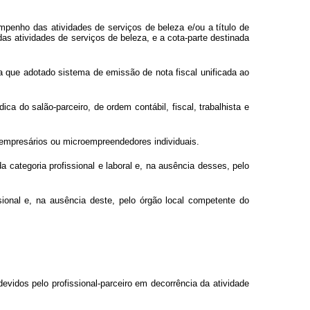
sempenho das atividades de serviços de beleza e/ou a título de
 das atividades de serviços de beleza, e a cota-parte destinada
da que adotado sistema de emissão de nota fiscal unificada ao
ca do salão-parceiro, de ordem contábil, fiscal, trabalhista e
oempresários ou microempreendedores individuais.
a categoria profissional e laboral e, na ausência desses, pelo
ssional e, na ausência deste, pelo órgão local competente do
devidos pelo profissional-parceiro em decorrência da atividade