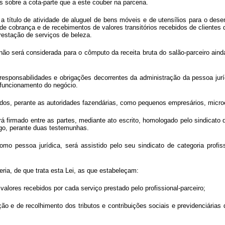
es sobre a cota-parte que a este couber na parceria.
rá a título de atividade de aluguel de bens móveis e de utensílios para o de
, de cobrança e de recebimentos de valores transitórios recebidos de clientes
 prestação de serviços de beleza.
o não será considerada para o cômputo da receita bruta do salão-parceiro ain
responsabilidades e obrigações decorrentes da administração da pessoa jurídi
o funcionamento do negócio.
icados, perante as autoridades fazendárias, como pequenos empresários, micr
rá firmado entre as partes, mediante ato escrito, homologado pelo sindicato d
ego, perante duas testemunhas.
como pessoa jurídica, será assistido pelo seu sindicato de categoria profi
eria, de que trata esta Lei, as que estabeleçam:
 valores recebidos por cada serviço prestado pelo profissional-parceiro;
ção e de recolhimento dos tributos e contribuições sociais e previdenciárias 