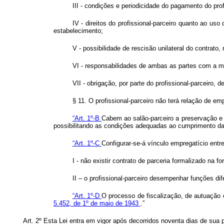
III - condições e periodicidade do pagamento do profi
IV - direitos do profissional-parceiro quanto ao 
estabelecimento;
V - possibilidade de rescisão unilateral do contrato
VI - responsabilidades de ambas as partes com a m
VII - obrigação, por parte do profissional-parceiro,
§ 11. O profissional-parceiro não terá relação de em
“Art. 1º-B
Cabem ao salão-parceiro a preservação e 
possibilitando as condições adequadas ao cumprimento das
“Art. 1º-C
Configurar-se-á vínculo empregatício entre
I - não existir contrato de parceria formalizado na fo
II – o profissional-parceiro desempenhar funções dif
“Art. 1º-D
O processo de fiscalização, de autuação 
5.452, de 1º de maio de 1943
.”
Art. 2º Esta Lei entra em vigor após decorridos noventa dias de sua p