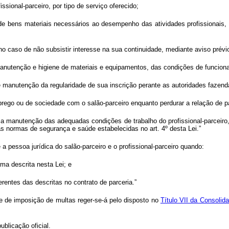
ssional-parceiro, por tipo de serviço oferecido;
uso de bens materiais necessários ao desempenho das atividades profissiona
, no caso de não subsistir interesse na sua continuidade, mediante aviso prévio
anutenção e higiene de materiais e equipamentos, das condições de funcion
 de manutenção da regularidade de sua inscrição perante as autoridades fazend
prego ou de sociedade com o salão-parceiro enquanto perdurar a relação de pa
a manutenção das adequadas condições de trabalho do profissional-parceiro
 normas de segurança e saúde estabelecidas no art. 4º desta Lei.”
 a pessoa jurídica do salão-parceiro e o profissional-parceiro quando:
rma descrita nesta Lei; e
erentes das descritas no contrato de parceria.”
e de imposição de multas reger-se-á pelo disposto no
Título VII da Consolid
ublicação oficial.