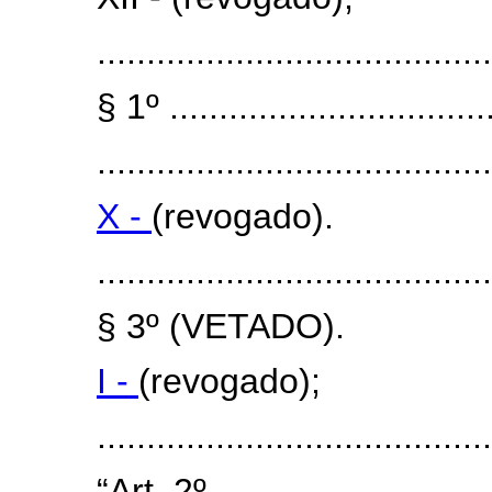
........................................
§ 1º .................................
........................................
X -
(revogado).
........................................
§ 3º (VETADO).
I -
(revogado);
......................................
“Art. 2º .............................