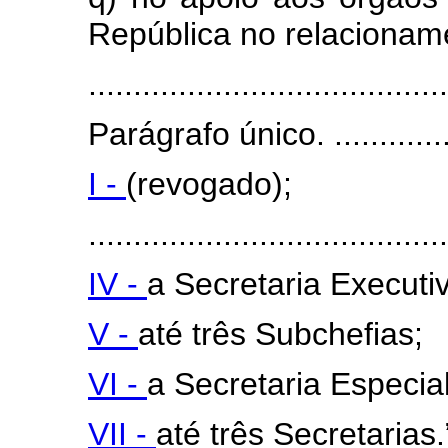
República no relacionam
........................................
Parágrafo único. ..................
I -
(revogado);
........................................
IV -
a Secretaria Executi
V -
até três Subchefias;
VI -
a Secretaria Especia
VII -
até três Secretarias