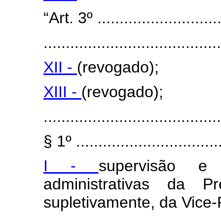
“Art. 3º .............................
........................................
XII -
(revogado);
XIII -
(revogado);
........................................
§ 1º .................................
I -
supervisão e
administrativas da P
supletivamente, da Vice-