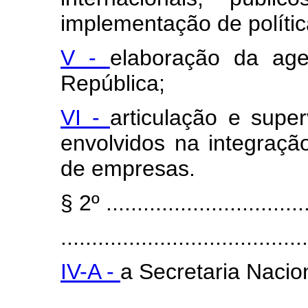
implementação de polític
V -
elaboração da age
República;
VI -
articulação e supe
envolvidos na integração
de empresas.
§ 2º .................................
........................................
IV-A -
a Secretaria Nacio
........................................