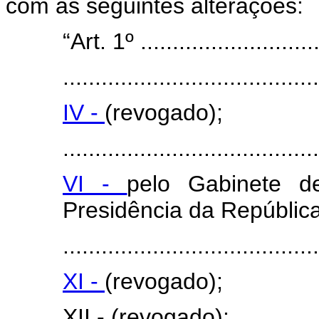
com as seguintes alterações:
“Art. 1º .............................
........................................
IV -
(revogado);
........................................
VI -
pelo Gabinete de
Presidência da República
........................................
XI -
(revogado);
XII - (revogado);