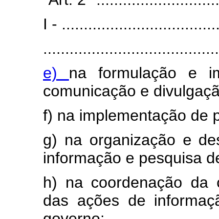
I - ...................................
........................................
e)
na formulação e i
comunicação e divulgaçã
f) na implementação de 
g) na organização e de
informação e pesquisa de
h) na coordenação da c
das ações de informaçã
governo;