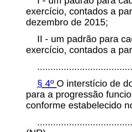
I - um padrão para ca
exercício, contados a par
dezembro de 2015;
II - um padrão para c
exercício, contados a par
...................................
§ 4º
O interstício de 
para a progressão funci
conforme estabelecido nos
...................................