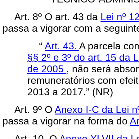
Art. 8º O art. 43 da
Lei nº 
passa a vigorar com a seguint
“
Art. 43.
A parcela co
§§ 2º e 3º do art. 15 da 
de 2005
, não será abso
remuneratórios com efeit
2013 a 2017.” (NR)
Art. 9º O
Anexo I-C da Lei n
passa a vigorar na forma do
A
Art. 10. O
Anexo XLVII da Le