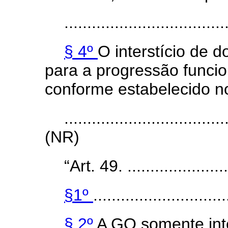
...................................
§ 4º
O interstício de 
para a progressão funci
conforme estabelecido nos
...................................
(NR)
“Art. 49. ........................
§1º
.............................
§ 2º
A GQ somente inte