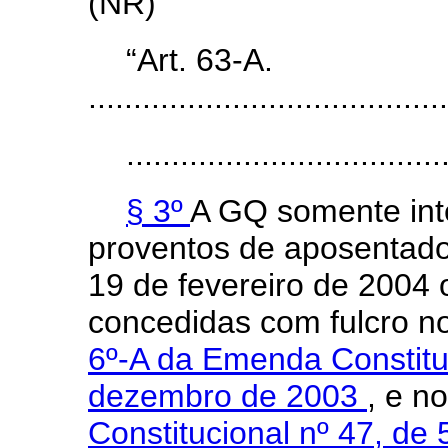
(NR)
“Art. 63-A.
........................................
...................................
§ 3º
A GQ somente inte
proventos de aposentador
19 de fevereiro de 2004
concedidas com fulcro n
6º-A da Emenda Constituc
dezembro de 2003
, e n
Constitucional nº 47, de