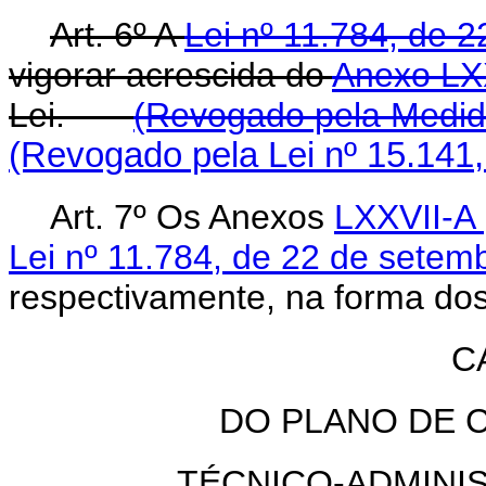
Art. 6º A
Lei nº 11.784, de 
vigorar acrescida do
Anexo LX
Lei.
(Revogado pela Medida
(Revogado pela Lei nº 15.141,
Art. 7º Os Anexos
LXXVII-A
Lei nº 11.784, de 22 de sete
respectivamente, na forma do
C
DO PLANO DE 
TÉCNICO-ADMINI