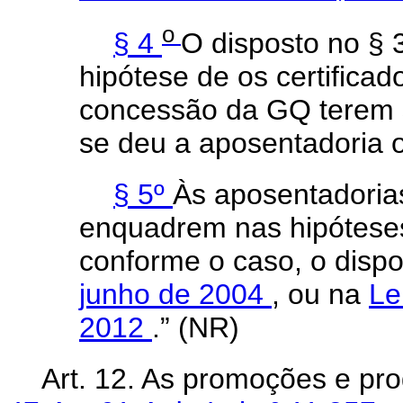
o
§ 4
O disposto no § 
hipótese de os certifica
concessão da GQ terem s
se deu a aposentadoria o
§ 5º
Às aposentadoria
enquadrem nas hipóteses
conforme o caso, o disp
junho de 2004
, ou na
Le
2012
.” (NR)
Art. 12. As promoções e pr