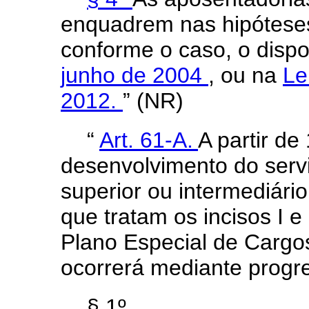
enquadrem nas hipóteses
conforme o caso, o disp
junho de 2004
, ou na
Le
2012.
” (NR)
“
Art. 61-A.
A partir de
desenvolvimento do servid
superior ou intermediário
que tratam os incisos I e
Plano Especial de Cargos
ocorrerá mediante progr
§ 1º