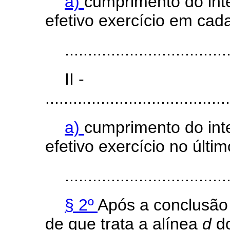
a)
cumprimento do int
efetivo exercício em cad
...................................
II -
........................................
a)
cumprimento do int
efetivo exercício no últi
...................................
§ 2º
Após a conclusão
de que trata a alínea
d
d