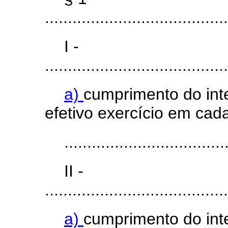
........................................
I -
........................................
a)
cumprimento do int
efetivo exercício em cad
...................................
II -
........................................
a)
cumprimento do int