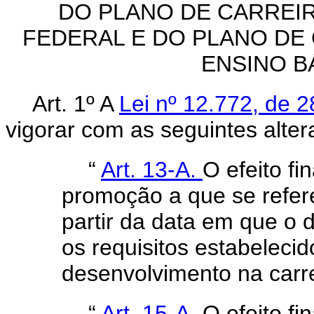
DO PLANO DE CARREI
FEDERAL E DO PLANO DE
ENSINO B
Art. 1º A
Lei nº 12.772, de
vigorar com as seguintes alter
“
Art. 13-A.
O efeito f
promoção a que se refe
partir da data em que o d
os requisitos estabelecid
desenvolvimento na carre
“
Art. 15-A.
O efeito f