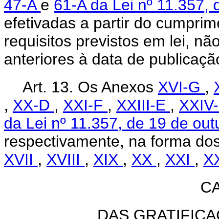
47-A
e
61-A da Lei nº 11.357,
efetivadas a partir do cumprim
requisitos previstos em lei, nã
anteriores à data de publicaçã
Art. 13. Os Anexos
XVI-G
,
,
XX-D
,
XXI-F
,
XXIII-E
,
XXIV
da Lei nº 11.357, de 19 de ou
respectivamente, na forma do
XVII
,
XVIII
,
XIX
,
XX
,
XXI
,
X
CA
DAS GRATIFIC