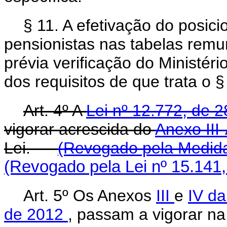
§ 11. A efetivação do posi
pensionistas nas tabelas remu
prévia verificação do Ministé
dos requisitos de que trata o §
Art. 4º A
Lei nº 12.772, de
vigorar acrescida do
Anexo III
Lei.
(Revogado pela Medida 
(Revogado pela Lei nº 15.141,
Art. 5º Os Anexos
III
e
IV da
de 2012
, passam a vigorar n