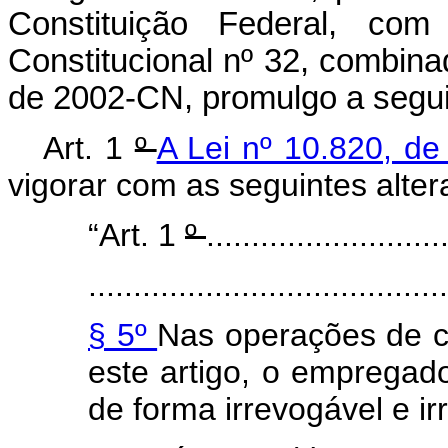
Constituição Federal, c
Constitucional nº 32, combina
de 2002-CN, promulgo
a segui
Art. 1
º
A Lei nº 10.820, d
vigorar com as seguintes alter
“Art. 1
º
..........................
........................................
§ 5º
Nas operações de c
este artigo, o empregad
de forma irrevogável e irr