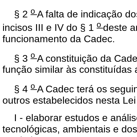
o
§ 2
A falta de indicação d
o
incisos III e IV do § 1
deste a
funcionamento da Cadec.
o
§ 3
A constituição da Cade
função similar às constituídas 
o
§ 4
A Cadec terá os seguin
outros estabelecidos nesta Le
I - elaborar estudos e análi
tecnológicas, ambientais e dos