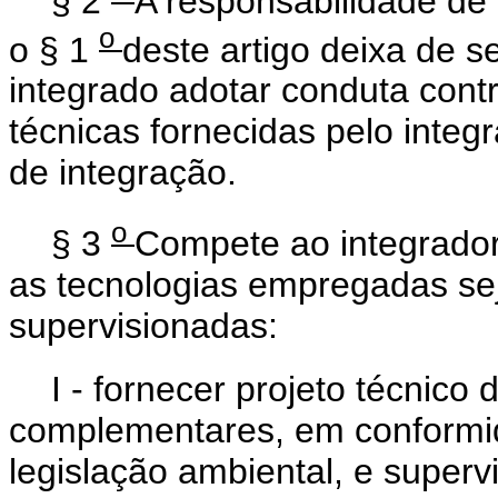
§ 2
A responsabilidade de
o
o § 1
deste artigo deixa de s
integrado adotar conduta cont
técnicas fornecidas pelo integ
de integração.
o
§ 3
Compete ao integrador
as tecnologias empregadas sej
supervisionadas:
I - fornecer projeto técnico
complementares, em conformi
legislação ambiental, e superv