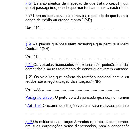
§ 6º
Estarão isentos da inspeção de que trata o
caput
, dur
(sete) passageiros, desde que mantenham suas característica
§ 7º Para os demais veículos novos, o período de que trata o
danos de média ou grande monta.” (NR)
“Art. 115. ..................................................................
.........................................................................................
§ 9º
As placas que possuírem tecnologia que permita a identi
Contran.” (NR)
“Art. 119. ...................................................................
§ 1º
Os veículos licenciados no exterior não poderão sair do 
cometidas e ao ressarcimento de danos que tiverem causado ao
§ 2º Os veículos que saírem do território nacional sem o cu
retidos até a regularização da situação.” (NR)
“Art. 133. ...................................................................
Parágrafo único
. O porte será dispensado quando, no momento 
“
Art. 152.
O exame de direção veicular será realizado perante
........................................................................................
§ 2º
Os militares das Forças Armadas e os policiais e bombei
em suas corporações serão dispensados, para a concessã