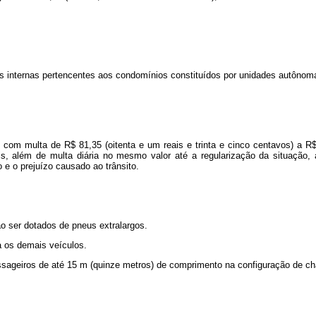
ias internas pertencentes aos condomínios constituídos por unidades autôno
com multa de R$ 81,35 (oitenta e um reais e trinta e cinco centavos) a R$ 
 além de multa diária no mesmo valor até a regularização da situação, a p
e o prejuízo causado ao trânsito.
ão ser dotados de pneus extralargos.
a os demais veículos.
assageiros de até 15 m (quinze metros) de comprimento na configuração de ch