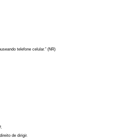
useando telefone celular.” (NR)
9;
eito de dirigir.