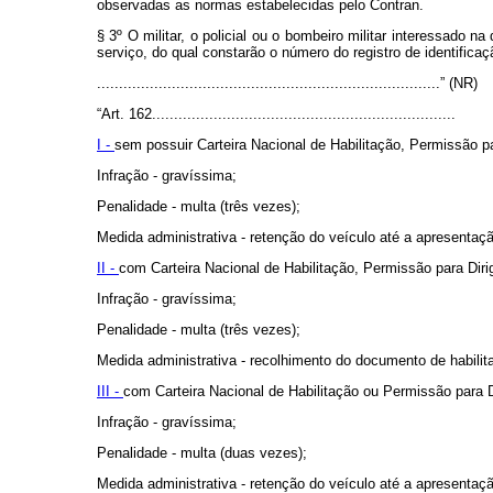
observadas as normas estabelecidas pelo Contran.
§ 3º O militar, o policial ou o bombeiro militar interessado 
serviço, do qual constarão o número do registro de identifica
..............................................................................” (NR)
“Art. 162.....................................................................
I -
sem possuir Carteira Nacional de Habilitação, Permissão pa
Infração - gravíssima;
Penalidade - multa (três vezes);
Medida administrativa - retenção do veículo até a apresentaçã
II -
com Carteira Nacional de Habilitação, Permissão para Diri
Infração - gravíssima;
Penalidade - multa (três vezes);
Medida administrativa - recolhimento do documento de habilit
III -
com Carteira Nacional de Habilitação ou Permissão para Di
Infração - gravíssima;
Penalidade - multa (duas vezes);
Medida administrativa - retenção do veículo até a apresentaçã