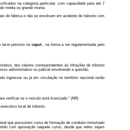
assificados na categoria particular, com capacidade para até 7
s de média ou grande monta.
nais de fábrica e não se envolvam em acidente de trânsito com
o lacre previsto no
caput
, na forma a ser regulamentada pelo
strativo, dos valores correspondentes às infrações de trânsito
sso administrativo ou judicial envolvendo a questão.
o ingressar ou já em circulação no território nacional serão
a verificar se o veículo está licenciado.” (NR)
xecutivo local de trânsito.
deral que possuírem curso de formação de condutor ministrado
tido com aprovação naquele curso, desde que neles sejam