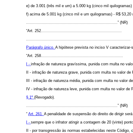
e) de 3.001 (três mil e um) a 5.000 kg (cinco mil quilogramas)
f) acima de 5.001 kg (cinco mil e um quilogramas) - R$ 53,20 (
.............................................................................” (NR)
“Art. 252....................................................................
........................................................................................
Parágrafo único.
A hipótese prevista no inciso V caracterizar
“Art. 258.....................................................................
I -
infração de natureza gravíssima, punida com multa no valo
II - infração de natureza grave, punida com multa no valor de 
III - infração de natureza média, punida com multa no valor de
IV - infração de natureza leve, punida com multa no valor de R$
§ 1º
(Revogado).
.............................................................................” (NR)
“
Art. 261.
A penalidade de suspensão do direito de dirigir ser
I -
sempre que o infrator atingir a contagem de 20 (vinte) pon
II - por transgressão às normas estabelecidas neste Código, c