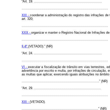
“Art. 19. .....................................................................
........................................................................................
XIII -
coordenar a administração do registro das infrações de 
art. 320;
........................................................................................
XXX -
organizar e manter o Registro Nacional de Infrações de 
........................................................................................
§ 4º
(VETADO).” (NR)
“Art. 24. .....................................................................
........................................................................................
VI -
executar a fiscalização de trânsito em vias terrestres, e
advertência por escrito e multa, por infrações de circulação, 
as multas que aplicar, exercendo iguais atribuições no âmbit
...............................................................................” (NR)
“Art. 29. ....................................................................
........................................................................................
XIII -
(VETADO).
..............................................................................” (NR)