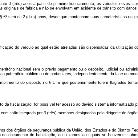
ante 3 (três) anos a partir do primeiro licenciamento, os veículos novos cl
s originais de fábrica e não se envolvam em acidente de trânsito com dano
 § 6º será de 2 (dois) anos, desde que mantenham suas características origi
ficação do veículo ao qual estão atreladas são dispensadas da utilização d
território nacional sem o prévio pagamento ou o depósito, judicial ou admini
 patrimônio público ou de particulares, independentemente da fase do proce
mprimento do disposto no § 1º e que posteriormente forem flagrados tentand
da fiscalização, for possível ter acesso ao devido sistema informatizado par
 comissão integrada por 3 (três) membros designados pelo dirigente do órgão e
ros dos órgãos de segurança pública da União, dos Estados e do Distrito Fe
o do documento de habilitação, dos exames aos quais se houverem subme