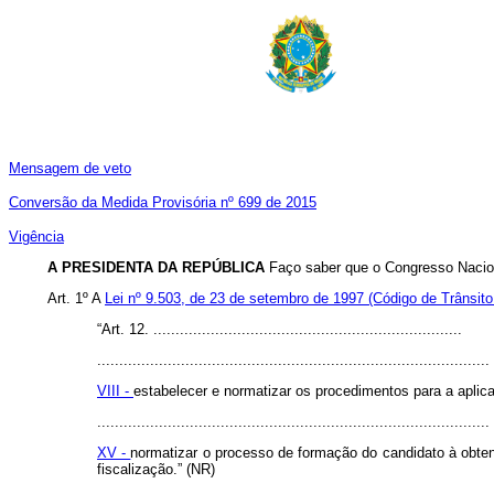
Mensagem de veto
Conversão da Medida Provisória nº 699 de 2015
Vigência
A PRESIDENTA DA REPÚBLICA
Faço saber que o Congresso Nacion
Art. 1º A
Lei nº 9.503, de 23 de setembro de 1997 (Código de Trânsito
“Art. 12. ......................................................................
.........................................................................................
VIII -
estabelecer e normatizar os procedimentos para a aplic
.........................................................................................
XV -
normatizar o processo de formação do candidato à obten
fiscalização.” (NR)