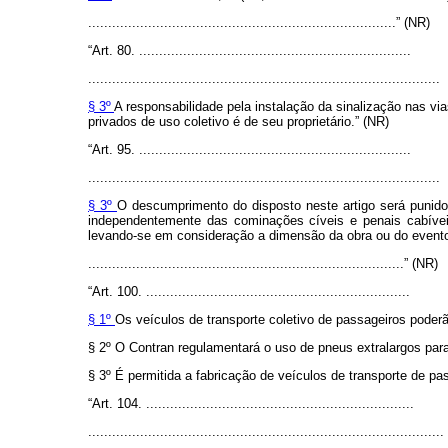
.............................................................................” (NR)
“Art. 80. ....................................................................
........................................................................................
§ 3º
A responsabilidade pela instalação da sinalização nas v
privados de uso coletivo é de seu proprietário.” (NR)
“Art. 95. ....................................................................
........................................................................................
§ 3º
O descumprimento do disposto neste artigo será punido 
independentemente das cominações cíveis e penais cabíveis,
levando-se em consideração a dimensão da obra ou do evento 
...............................................................................” (NR)
“Art. 100. ..................................................................
§ 1º
Os veículos de transporte coletivo de passageiros poder
§ 2º O Contran regulamentará o uso de pneus extralargos par
§ 3º É permitida a fabricação de veículos de transporte de p
“Art. 104. ...................................................................
.........................................................................................