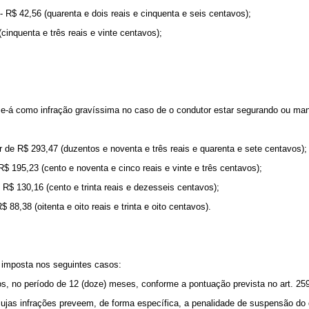
 - R$ 42,56 (quarenta e dois reais e cinquenta e seis centavos);
cinquenta e três reais e vinte centavos);
-se-á como infração gravíssima no caso de o condutor estar segurando ou man
r de R$ 293,47 (duzentos e noventa e três reais e quarenta e sete centavos);
R$ 195,23 (cento e noventa e cinco reais e vinte e três centavos);
 R$ 130,16 (cento e trinta reais e dezesseis centavos);
 88,38 (oitenta e oito reais e trinta e oito centavos).
á imposta nos seguintes casos:
tos, no período de 12 (doze) meses, conforme a pontuação prevista no art. 25
ujas infrações preveem, de forma específica, a penalidade de suspensão do dir