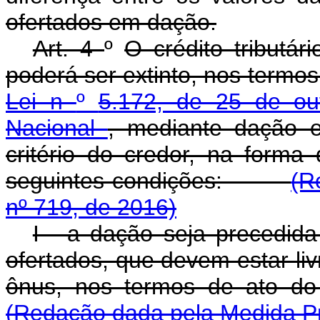
ofertados em dação.
Art. 4
º
O crédito tributár
poderá ser extinto, nos termo
Lei n
º
5.172, de 25 de ou
Nacional
, mediante dação 
critério do credor, na forma
seguintes condições:
(R
nº 719, de 2016)
I - a dação seja precedid
ofertados, que devem estar l
ônus, nos termos de ato
(Redação dada pela Medida Pr