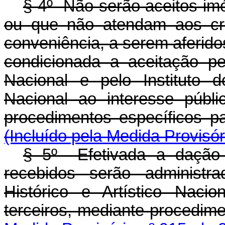
§ 4º Não serão aceitos imóv
ou que não atendam aos crit
conveniência, a serem aferidos
condicionada a aceitação p
Nacional e pelo Instituto d
Nacional ao interesse públ
procedimentos específi
(Incluído pela Medida Provisór
§ 5º Efetivada a dação
recebidos serão administra
Histórico e Artístico Naci
terceiros, mediante proce