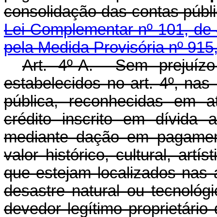
consolidação das contas públi
Lei Complementar nº 101, de
pela Medida Provisória nº 915
Art. 4º-A. Sem prejuízo
estabelecidos no art. 4º, na
pública, reconhecidas em a
crédito inscrito em dívida 
mediante dação em pagamen
valor histórico, cultural, artí
que estejam localizados nas 
desastre natural ou tecnológ
devedor legítimo proprietári