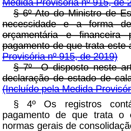
Medida Provisória nº 915, de 
§ 6º Ato do Ministro de E
necessidade e a forma de 
orçamentária e financeir
pagamento de que trata 
Provisória nº 915, de 2019)
§ 7º O disposto neste art
declaração de estado de 
(Incluído pela Medida Provisór
§ 4º Os registros cont
pagamento de que trata o
normas gerais de consolidação