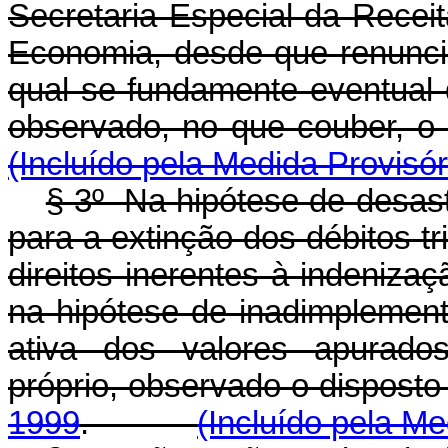
Secretaria Especial da Receit
Economia, desde que renunci
qual se fundamente eventual d
observado, no que couber,
(Incluído pela Medida Provisór
§ 3º Na hipótese de desas
para a extinção dos débitos tr
direitos inerentes à indeniza
na hipótese de inadimplement
ativa dos valores apurados
próprio, observado o dispost
1999
.
(Incluído pela Me