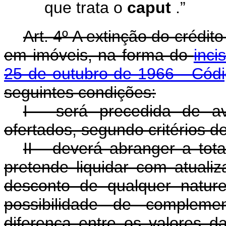
que trata o
caput
.”
Art. 4º A extinção do crédi
em imóveis, na forma do
inci
25 de outubro de 1966 - Códi
seguintes condições:
I - será precedida de a
ofertados, segundo critérios 
II - deverá abranger a tot
pretende liquidar com atuali
desconto de qualquer natur
possibilidade de compleme
diferença entre os valores 