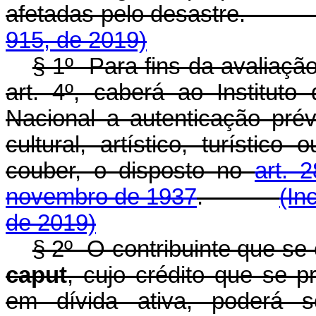
afetadas pelo desastre
915, de 2019)
§ 1º Para fins da avaliação
art. 4º, caberá ao Instituto 
Nacional a autenticação prévi
cultural, artístico, turístic
couber, o disposto no
art. 
novembro de 1937
.
(In
de 2019)
§ 2º O contribuinte que se 
caput
, cujo crédito que se pr
em dívida ativa, poderá so