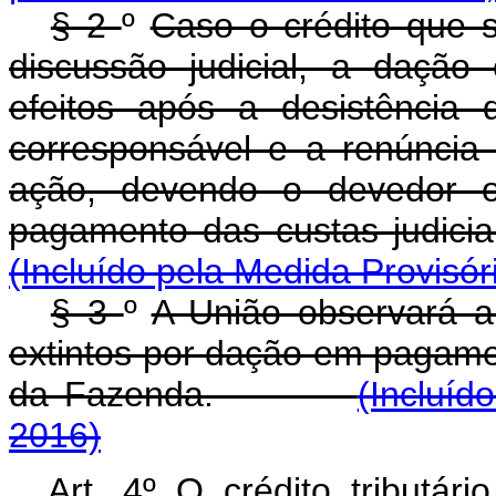
§ 2
º
Caso o crédito que s
discussão judicial, a daçã
efeitos após a desistência
corresponsável e a renúncia 
ação, devendo o devedor o
pagamento das custas judic
(Incluído pela Medida Provisór
§ 3
º
A União observará a 
extintos por dação em pagamen
da Fazenda.
(Incluíd
2016)
Art. 4º
O crédito tributári