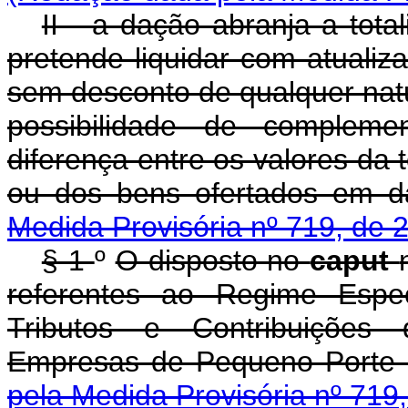
II - a dação abranja a tota
pretende liquidar com atualiza
sem desconto de qualquer nat
possibilidade de compleme
diferença entre os valores da 
ou dos bens ofertado
Medida Provisória nº 719, de 
§ 1
º
O disposto no
caput
referentes ao Regime Espec
Tributos e Contribuições
Empresas de Pequeno Por
pela Medida Provisória nº 719