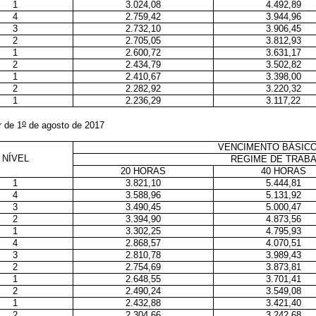
1
3.024,08
4.492,89
4
2.759,42
3.944,96
3
2.732,10
3.906,45
2
2.705,05
3.812,93
1
2.600,72
3.631,17
2
2.434,79
3.502,82
1
2.410,67
3.398,00
2
2.282,92
3.220,32
1
2.236,29
3.117,22
o
r de 1
de agosto de 2017
VENCIMENTO BÁSICO
NÍVEL
REGIME DE TRAB
20 HORAS
40 HORAS
1
3.821,10
5.444,81
4
3.588,96
5.131,92
3
3.490,45
5.000,47
2
3.394,90
4.873,56
1
3.302,25
4.795,93
4
2.868,57
4.070,51
3
2.810,78
3.989,43
2
2.754,69
3.873,81
1
2.648,55
3.701,41
2
2.490,24
3.549,08
1
2.432,88
3.421,40
2
2.304,66
3.242,68