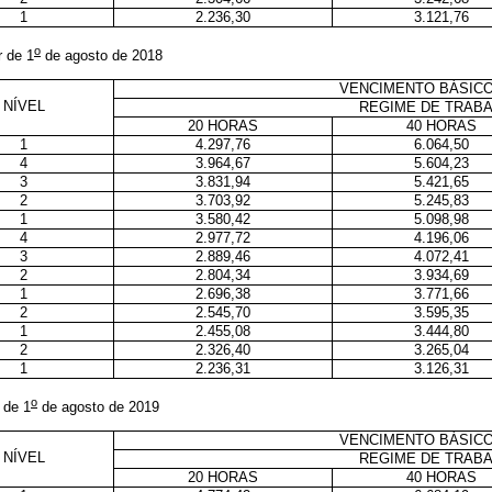
1
2.236,30
3.121,76
o
r de 1
de agosto de 2018
VENCIMENTO BÁSICO
NÍVEL
REGIME DE TRAB
20 HORAS
40 HORAS
1
4.297,76
6.064,50
4
3.964,67
5.604,23
3
3.831,94
5.421,65
2
3.703,92
5.245,83
1
3.580,42
5.098,98
4
2.977,72
4.196,06
3
2.889,46
4.072,41
2
2.804,34
3.934,69
1
2.696,38
3.771,66
2
2.545,70
3.595,35
1
2.455,08
3.444,80
2
2.326,40
3.265,04
1
2.236,31
3.126,31
o
r de 1
de agosto de 2019
VENCIMENTO BÁSICO
NÍVEL
REGIME DE TRAB
20 HORAS
40 HORAS