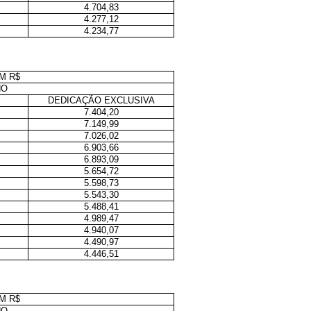
4.704,83
4.277,12
4.234,77
M R$
HO
DEDICAÇÃO EXCLUSIVA
7.404,20
7.149,99
7.026,02
6.903,66
6.893,09
5.654,72
5.598,73
5.543,30
5.488,41
4.989,47
4.940,07
4.490,97
4.446,51
M R$
HO