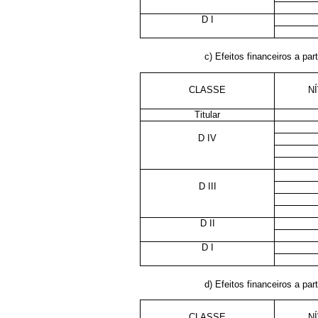
D I
c) Efeitos financeiros a part
CLASSE
N
Titular
D IV
D III
D II
D I
d) Efeitos financeiros a part
CLASSE
N