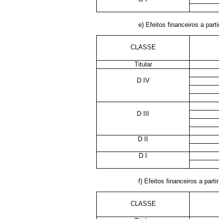
e) Efeitos financeiros a parti
CLASSE
Titular
D IV
D III
D II
D I
f) Efeitos financeiros a parti
CLASSE