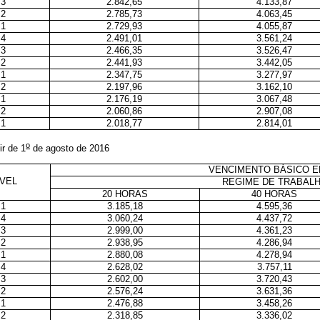
3
2.842,65
4.133,87
2
2.785,73
4.063,45
1
2.729,93
4.055,87
4
2.491,01
3.561,24
3
2.466,35
3.526,47
2
2.441,93
3.442,05
1
2.347,75
3.277,97
2
2.197,96
3.162,10
1
2.176,19
3.067,48
2
2.060,86
2.907,08
1
2.018,77
2.814,01
o
ir de 1
de agosto de 2016
VENCIMENTO BÁSICO E
ÍVEL
REGIME DE TRABAL
20 HORAS
40 HORAS
1
3.185,18
4.595,36
4
3.060,24
4.437,72
3
2.999,00
4.361,23
2
2.938,95
4.286,94
1
2.880,08
4.278,94
4
2.628,02
3.757,11
3
2.602,00
3.720,43
2
2.576,24
3.631,36
1
2.476,88
3.458,26
2
2.318,85
3.336,02