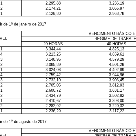
1
2.295,88
3.236,19
2
2.174,21
3.066,97
1
2.129,80
2.968,78
o
ir de 1
de janeiro de 2017
VENCIMENTO BÁSICO E
ÍVEL
REGIME DE TRABAL
20 HORAS
40 HORAS
1
3.344,44
4.825,13
4
3.213,25
4.659,61
3
3.148,95
4.579,29
2
3.085,89
4.501,29
1
3.024,08
4.492,89
4
2.759,42
3.944,96
3
2.732,10
3.906,45
2
2.705,05
3.812,93
1
2.600,72
3.631,17
2
2.434,79
3.502,82
1
2.410,67
3.398,00
2
2.282,92
3.220,32
1
2.236,29
3.117,22
o
ir de 1
de agosto de 2017
VENCIMENTO BÁSICO E
ÍVEL
REGIME DE TRABAL