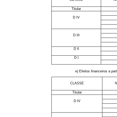
Titular
D IV
D III
D II
D I
e) Efeitos financeiros a part
CLASSE
N
Titular
D IV