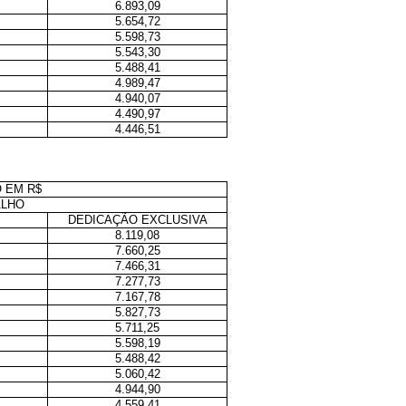
6.893,09
5.654,72
5.598,73
5.543,30
5.488,41
4.989,47
4.940,07
4.490,97
4.446,51
 EM R$
ALHO
DEDICAÇÃO EXCLUSIVA
8.119,08
7.660,25
7.466,31
7.277,73
7.167,78
5.827,73
5.711,25
5.598,19
5.488,42
5.060,42
4.944,90
4.559,41