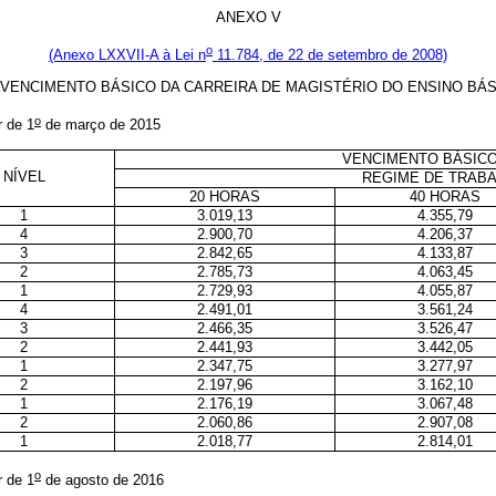
ANEXO V
o
(Anexo LXXVII-A à Lei n
11.784, de 22 de setembro de 2008)
VENCIMENTO BÁSICO DA CARREIRA DE MAGISTÉRIO DO ENSINO BÁ
o
r de 1
de março de 2015
VENCIMENTO BÁSICO
NÍVEL
REGIME DE TRAB
20 HORAS
40 HORAS
1
3.019,13
4.355,79
4
2.900,70
4.206,37
3
2.842,65
4.133,87
2
2.785,73
4.063,45
1
2.729,93
4.055,87
4
2.491,01
3.561,24
3
2.466,35
3.526,47
2
2.441,93
3.442,05
1
2.347,75
3.277,97
2
2.197,96
3.162,10
1
2.176,19
3.067,48
2
2.060,86
2.907,08
1
2.018,77
2.814,01
o
r de 1
de agosto de 2016