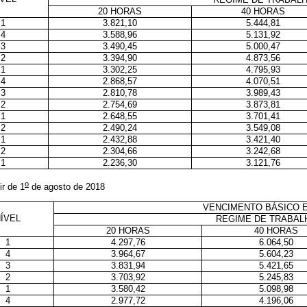
20 HORAS
40 HORAS
1
3.821,10
5.444,81
4
3.588,96
5.131,92
3
3.490,45
5.000,47
2
3.394,90
4.873,56
1
3.302,25
4.795,93
4
2.868,57
4.070,51
3
2.810,78
3.989,43
2
2.754,69
3.873,81
1
2.648,55
3.701,41
2
2.490,24
3.549,08
1
2.432,88
3.421,40
2
2.304,66
3.242,68
1
2.236,30
3.121,76
o
ir de 1
de agosto de 2018
VENCIMENTO BÁSICO 
ÍVEL
REGIME DE TRABAL
20 HORAS
40 HORAS
1
4.297,76
6.064,50
4
3.964,67
5.604,23
3
3.831,94
5.421,65
2
3.703,92
5.245,83
1
3.580,42
5.098,98
4
2.977,72
4.196,06