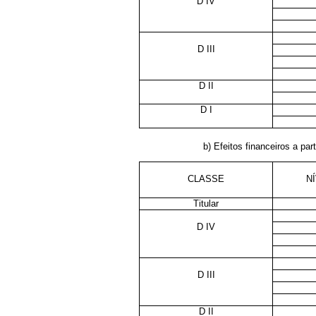
D IV
D III
D II
D I
b) Efeitos financeiros a part
CLASSE
N
Titular
D IV
D III
D II