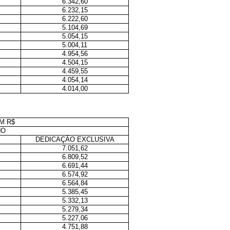
6.342,60
6.232,15
6.222,60
5.104,69
5.054,15
5.004,11
4.954,56
4.504,15
4.459,55
4.054,14
4.014,00
M R$
HO
DEDICAÇÃO EXCLUSIVA
7.051,62
6.809,52
6.691,44
6.574,92
6.564,84
5.385,45
5.332,13
5.279,34
5.227,06
4.751,88