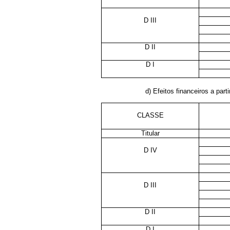
D III
D II
D I
d) Efeitos financeiros a parti
CLASSE
Titular
D IV
D III
D II
D I