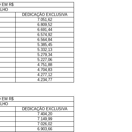
 EM R$
ALHO
DEDICAÇÃO EXCLUSIVA
7.051,62
6.809,52
6.691,44
6.574,92
6.564,84
5.385,45
5.332,13
5.279,34
5.227,06
4.751,88
4.704,83
4.277,12
4.234,77
 EM R$
ALHO
DEDICAÇÃO EXCLUSIVA
7.404,20
7.149,99
7.026,02
6.903,66