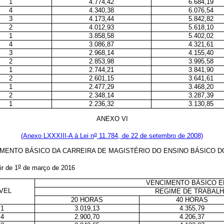
1
4.774,42
6.684,19
4
4.340,38
6.076,54
3
4.173,44
5.842,82
2
4.012,93
5.618,10
1
3.858,58
5.402,02
4
3.086,87
4.321,61
3
2.968,14
4.155,40
2
2.853,98
3.995,58
1
2.744,21
3.841,90
2
2.601,15
3.641,61
1
2.477,29
3.468,20
2
2.348,14
3.287,39
1
2.236,32
3.130,85
ANEXO VI
o
(Anexo LXXXIII-A à Lei n
11.784, de 22 de setembro de 2008)
MENTO BÁSICO DA CARREIRA DE MAGISTÉRIO DO ENSINO BÁSICO D
o
ir de 1
de março de 2016
VENCIMENTO BÁSICO E
ÍVEL
REGIME DE TRABAL
20 HORAS
40 HORAS
1
3.019,13
4.355,79
4
2.900,70
4.206,37