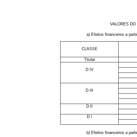
VALORES DO 
a) Efeitos financeiros a parti
CLASSE
Titular
D IV
D III
D II
D I
b) Efeitos financeiros a parti