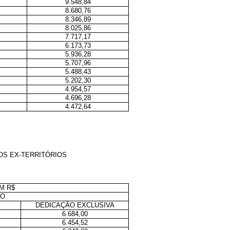
9.548,84
8.680,76
8.346,89
8.025,86
7.717,17
6.173,73
5.936,28
5.707,96
5.488,43
5.202,30
4.954,57
4.696,28
4.472,64
OS EX-TERRITÓRIOS
M R$
HO
DEDICAÇÃO EXCLUSIVA
6.684,00
6.454,52