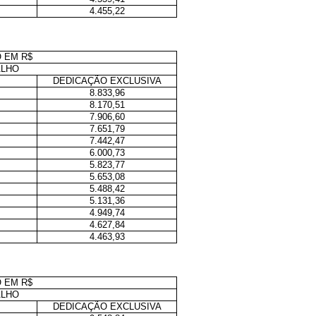
4.455,22
 EM R$
ALHO
DEDICAÇÃO EXCLUSIVA
8.833,96
8.170,51
7.906,60
7.651,79
7.442,47
6.000,73
5.823,77
5.653,08
5.488,42
5.131,36
4.949,74
4.627,84
4.463,93
 EM R$
ALHO
DEDICAÇÃO EXCLUSIVA