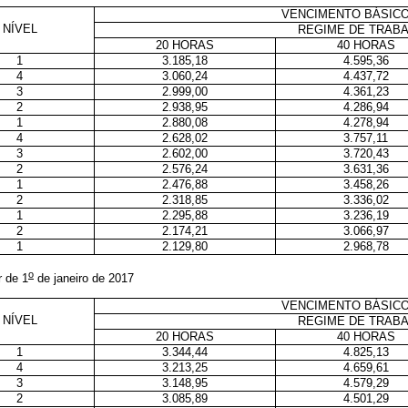
VENCIMENTO BÁSICO
NÍVEL
REGIME DE TRAB
20 HORAS
40 HORAS
1
3.185,18
4.595,36
4
3.060,24
4.437,72
3
2.999,00
4.361,23
2
2.938,95
4.286,94
1
2.880,08
4.278,94
4
2.628,02
3.757,11
3
2.602,00
3.720,43
2
2.576,24
3.631,36
1
2.476,88
3.458,26
2
2.318,85
3.336,02
1
2.295,88
3.236,19
2
2.174,21
3.066,97
1
2.129,80
2.968,78
o
r de 1
de janeiro de 2017
VENCIMENTO BÁSICO
NÍVEL
REGIME DE TRAB
20 HORAS
40 HORAS
1
3.344,44
4.825,13
4
3.213,25
4.659,61
3
3.148,95
4.579,29
2
3.085,89
4.501,29