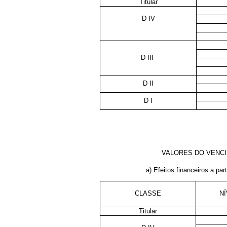
Titular
D IV
D III
D II
D I
VALORES DO VENCI
a) Efeitos financeiros a part
CLASSE
N
Titular