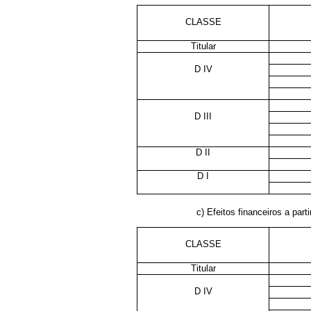
CLASSE
Titular
D IV
D III
D II
D I
c) Efeitos financeiros a parti
CLASSE
Titular
D IV