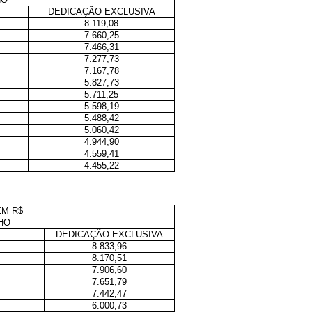
DEDICAÇÃO EXCLUSIVA
8.119,08
7.660,25
7.466,31
7.277,73
7.167,78
5.827,73
5.711,25
5.598,19
5.488,42
5.060,42
4.944,90
4.559,41
4.455,22
EM R$
HO
DEDICAÇÃO EXCLUSIVA
8.833,96
8.170,51
7.906,60
7.651,79
7.442,47
6.000,73