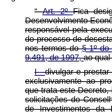
“
Art. 2º
Fica desi
Desenvolvimento Econ
responsável pela exe
do processo de desestat
nos termos do
§ 1º do 
9.491, de 1997,
ao qual
I -
divulgar e presta
exclusivamente ao pr
que trata este Decreto,
solicitações do Conse
de Investimentos da 