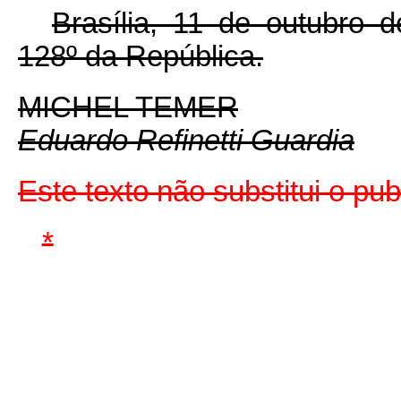
Brasília, 11 de outubro 
128º da República.
MICHEL TEMER
Eduardo Refinetti Guardia
Este texto não substitui o p
*