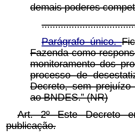
demais poderes compet
..................................
Parágrafo único.
Fi
Fazenda como responsá
monitoramento dos pr
processo
de desestat
Decreto, sem prejuízo
ao BNDES.” (NR)
Art. 2º Este Decreto 
publicação.