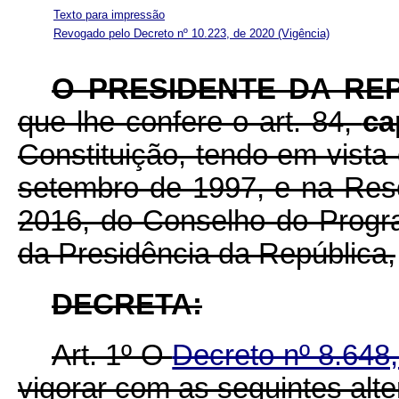
Texto para impressão
Revogado pelo Decreto nº 10.223, de 2020
(Vigência)
O PRESIDENTE DA RE
que lhe confere o art. 84,
ca
Constituição, tendo em vista 
setembro de 1997, e na Res
2016, do Conselho do Progr
da Presidência da República,
DECRETA:
Art. 1º O
Decreto nº 8.648
vigorar com as seguintes alt