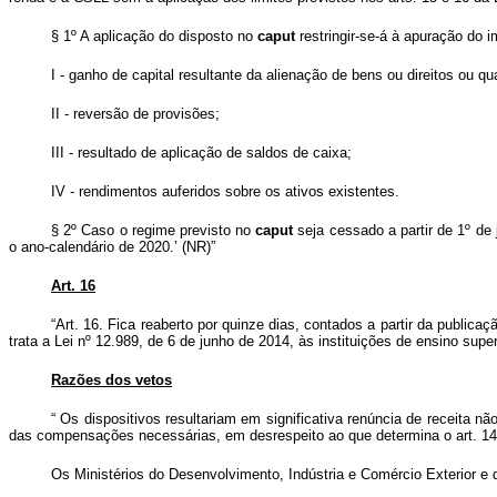
§ 1º A aplicação do disposto no
caput
restringir-se-á à apuração do
I - ganho de capital resultante da alienação de bens ou direitos ou q
II - reversão de provisões;
III - resultado de aplicação de saldos de caixa;
IV - rendimentos auferidos sobre os ativos existentes.
§ 2º Caso o regime previsto no
caput
seja cessado a partir de 1º de
o ano-calendário de 2020.’ (NR)”
Art. 16
“Art. 16. Fica reaberto por quinze dias, contados a partir da publi
trata a Lei nº 12.989, de 6 de junho de 2014, às instituições de ensino sup
Razões dos vetos
“
Os dispositivos resultariam em significativa renúncia de receita
das compensações necessárias, em desrespeito ao que determina o art. 14 
Os Ministérios do Desenvolvimento, Indústria e Comércio Exterior e 