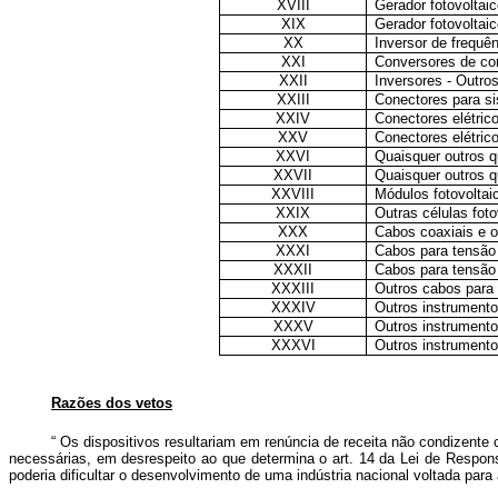
XVIII
Gerador fotovoltai
XIX
Gerador fotovoltai
XX
Inversor de frequên
XXI
Conversores de cor
XXII
Inversores - Outro
XXIII
Conectores para s
XXIV
Conectores elétric
XXV
Conectores elétric
XXVI
Quaisquer outros qu
XXVII
Quaisquer outros qu
XXVIII
Módulos fotovoltai
XXIX
Outras células fot
XXX
Cabos coaxiais e o
XXXI
Cabos para tensão
XXXII
Cabos para tensão
XXXIII
Outros cabos para 
XXXIV
Outros instrumento
XXXV
Outros instrument
XXXVI
Outros instrumento
Razões dos vetos
“
Os dispositivos resultariam em renúncia de receita não condizent
necessárias, em desrespeito ao que determina o art. 14 da Lei de Respons
poderia dificultar o desenvolvimento de uma indústria nacional voltada par