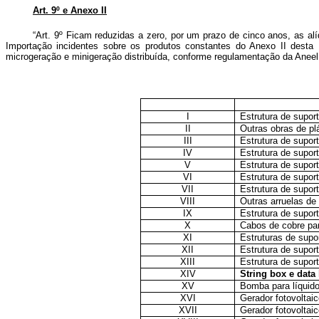
Art. 9º e Anexo II
“Art. 9º Ficam reduzidas a zero, por um prazo de cinco anos, as a
Importação incidentes sobre os produtos constantes do Anexo II desta 
microgeração e minigeração distribuída, conforme regulamentação da Aneel
I
Estrutura de suport
II
Outras obras de pl
III
Estrutura de supor
IV
Estrutura de supor
V
Estrutura de supor
VI
Estrutura de suport
VII
Estrutura de supor
VIII
Outras arruelas de 
IX
Estrutura de suport
X
Cabos de cobre par
XI
Estruturas de supor
XII
Estrutura de supor
XIII
Estrutura de supor
XIV
String box e data
XV
Bomba para líquido
XVI
Gerador fotovoltai
XVII
Gerador fotovoltai