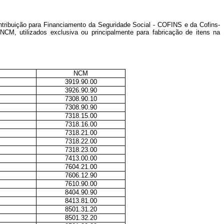
ntribuição para Financiamento da Seguridade Social - COFINS e da Cofins-
CM, utilizados exclusiva ou principalmente para fabricação de itens na
NCM
3919.90.00
3926.90.90
7308.90.10
7308.90.90
7318.15.00
7318.16.00
7318.21.00
7318.22.00
7318.23.00
7413.00.00
7604.21.00
7606.12.90
7610.90.00
8404.90.90
8413.81.00
8501.31.20
8501.32.20