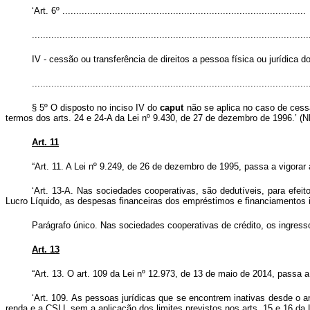
‘Art. 6º ........................................................................................
....................................................................................................
IV - cessão ou transferência de direitos a pessoa física ou jurídica d
....................................................................................................
§ 5º O disposto no inciso IV do
caput
não se aplica no caso de cessã
termos dos arts. 24 e 24-A da Lei nº 9.430, de 27 de dezembro de 1996.’ (N
Art. 11
“Art. 11. A Lei nº 9.249, de 26 de dezembro de 1995, passa a vigorar 
‘Art. 13-A. Nas sociedades cooperativas, são dedutíveis, para efei
Lucro Líquido, as despesas financeiras dos empréstimos e financiamentos i
Parágrafo único. Nas sociedades cooperativas de crédito, os ingress
Art. 13
“Art. 13. O art. 109 da Lei nº 12.973, de 13 de maio de 2014, passa 
‘Art. 109. As pessoas jurídicas que se encontrem inativas desde o an
renda e a CSLL sem a aplicação dos limites previstos nos arts. 15 e 16 da 