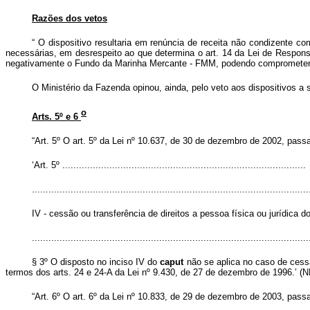
Razões dos vetos
“
O dispositivo resultaria em renúncia de receita não condizente 
necessárias, em desrespeito ao que determina o art. 14 da Lei de Respons
negativamente o Fundo da Marinha Mercante - FMM, podendo comprometer 
O Ministério da Fazenda opinou, ainda, pelo veto aos dispositivos a s
o
Arts. 5º e 6
“Art. 5º O art. 5º da Lei nº 10.637, de 30 de dezembro de 2002, pass
‘Art. 5º ........................................................................................
....................................................................................................
IV - cessão ou transferência de direitos a pessoa física ou jurídica d
....................................................................................................
§ 3º O disposto no inciso IV do
caput
não se aplica no caso de cessã
termos dos arts. 24 e 24-A da Lei nº 9.430, de 27 de dezembro de 1996.’ (N
“Art. 6º O art. 6º da Lei nº 10.833, de 29 de dezembro de 2003, pass