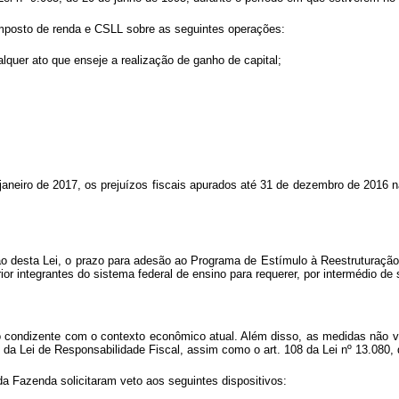
 imposto de renda e CSLL sobre as seguintes operações:
ualquer ato que enseje a realização de ganho de capital;
 janeiro de 2017, os prejuízos fiscais apurados até 31 de dezembro de 2016 n
cação desta Lei, o prazo para adesão ao Programa de Estímulo à Reestruturaç
erior integrantes do sistema federal de ensino para requerer, por intermédio d
 não condizente com o contexto econômico atual. Além disso, as medidas nã
da Lei de Responsabilidade Fiscal, assim como o art. 108 da Lei nº
13.080, 
da Fazenda solicitaram veto aos seguintes dispositivos: