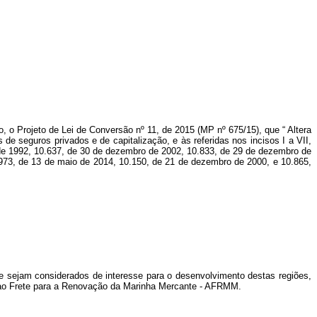
o, o Projeto de Lei de Conversão nº 11, de 2015 (MP nº 675/15), que “
Altera
de seguros privados e de capitalização, e às referidas nos incisos I a VII,
ro de 1992, 10.637, de 30 de dezembro de 2002, 10.833, de 29 de dezembro de
973, de 13 de maio de 2014, 10.150, de 21 de dezembro de 2000, e 10.865,
 sejam considerados de interesse para o desenvolvimento destas regiões,
l ao Frete para a Renovação da Marinha Mercante - AFRMM.