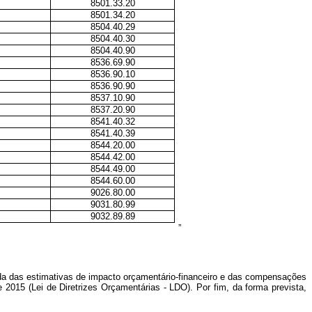
8501.33.20
8501.34.20
8504.40.29
8504.40.30
8504.40.90
8536.69.90
8536.90.10
8536.90.90
8537.10.90
8537.20.90
8541.40.32
8541.40.39
8544.20.00
8544.42.00
8544.49.00
8544.60.00
9026.80.00
9031.80.99
9032.89.89
”
ada
das estimativas de impacto orçamentário-financeiro e das compensações
e 2015 (Lei de Diretrizes Orçamentárias - LDO). Por fim, da forma prevista,