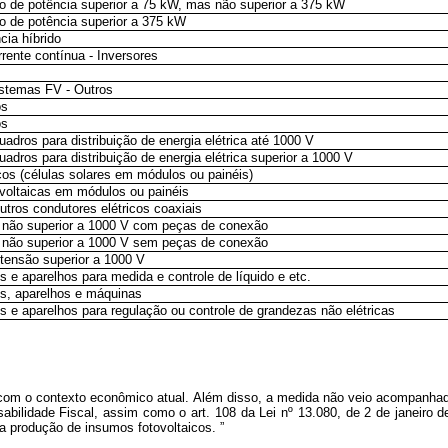
co de potência superior a 75 kW, mas não superior a 375 kW
co de potência superior a 375 kW
cia híbrido
rente contínua - Inversores
s
istemas FV - Outros
os
os
adros para distribuição de energia elétrica até 1000 V
adros para distribuição de energia elétrica superior a 1000 V
cos (células solares em módulos ou painéis)
ovoltaicas em módulos ou painéis
utros condutores elétricos coaxiais
 não superior a 1000 V com peças de conexão
 não superior a 1000 V sem peças de conexão
tensão superior a 1000 V
s e aparelhos para medida e controle de líquido e etc.
os, aparelhos e máquinas
s e aparelhos para regulação ou controle de grandezas não elétricas
e com o contexto econômico atual. Além disso, a medida não veio acompanh
abilidade Fiscal, assim como o art. 108 da Lei nº
13.080, de 2 de janeiro d
a a produção de insumos fotovoltaicos.
”