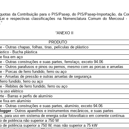
líquotas da Contribuição para o PIS/Pasep, do PIS/Pasep-Importação, da Co
Lei e respectivas classificações na Nomenclatura Comum do Mercosul - N
.”
“ANEXO II
PRODUTO
e - Outras chapas, folhas, tiras, películas de plástico
ástico - Bucha plástica
te fixa em aço
te - Outras construções e suas partes, ferro/aço, exceto 94.06
te - Outros parafusos e pinos ou pernos, mesmo com as porcas e arruelas
e - Porcas de ferro fundido, ferro ou aço
te - Arruelas de pressão e outras arruelas de segurança
ferro fundido, ferro ou aço
e - Rebites de ferro fundido, ferro ou aço
a uso elétrico
te - Barras e perfis de alumínio
te fixa em alumínio
te - Outras construções e suas partes, alumínio, exceto 94.06
 logger
- Outros aparelhos e instrumentos mecânicos, e suas partes
s, para uso em sistema de energia solar fotovoltaico em corrente contínua
co de potência não superior a 750 W
co de potência superior a 750 W, mas não superior a 75 kW