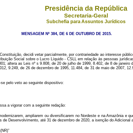
Presidência da República
Secretaria-Geral
Subchefia para Assuntos Jurídicos
MENSAGEM Nº 384, DE 6 DE OUTUBRO DE 2015.
nstituição, decidi vetar parcialmente, por contrariedade ao interesse públic
ibuição Social sobre o Lucro Líquido - CSLL em relação às pessoas jurídicas 
2001; altera as Leis nº s 9.808, de 20 de julho de 1999, 8.402, de 8 de janei
012, 9.249, de 26 de dezembro de 1995, 11.484, de 31 de maio de 2007, 12.
e pelo veto ao seguinte dispositivo:
passa a vigorar com a seguinte redação:
modernizarem, ampliarem ou diversificarem no Nordeste e na Amazônia e que
as de Desenvolvimento, até 31 de dezembro de 2020, a isenção do Adiciona
.’ (NR)”