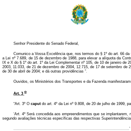
Senhor Presidente do Senado Federal,
Comunico a Vossa Excelência que, nos termos do § 1º do art. 66 da Co
a Lei nº 7.689, de 15 de dezembro de 1988, para elevar a alíquota da Contr
IX e X do § 1º do art. 1º da Lei Complementar nº 105, de 10 de janeiro de 
2003, 11.033, de 21 de dezembro de 2004, 12.715, de 17 de setembro de 2
de 30 de abril de 2004; e dá outras providências
”.
Ouvidos, os Ministérios dos Transportes e da Fazenda manifestaram-s
o
Art. 3
“Art. 3º O
caput
do art. 4º da Lei nº 9.808, de 20 de julho de 1999, 
‘Art. 4º Será concedida aos empreendimentos que se implantarem, 
segundo avaliações técnicas específicas das respectivas Superintendênci
..................................................................................................