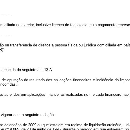
..........
omiciliada no exterior, inclusive licença de tecnologia, cujo pagamento repres
.........
o ou transferência de direitos a pessoa física ou jurídica domiciliada em país
R)”
acrescida do seguinte art. 13-A:
to de apuração do resultado das aplicações financeiras e incidência do Imp
ncorridas.
os auferidos em aplicações financeiras realizadas no mercado financeiro não 
a vigorar com a seguinte redação:
o-calendário de 2009 ou que estejam em regime de liquidação ordinária, judic
Lei nº 9.065, de 20 de junho de 1995, durante o período em que estiverem no 