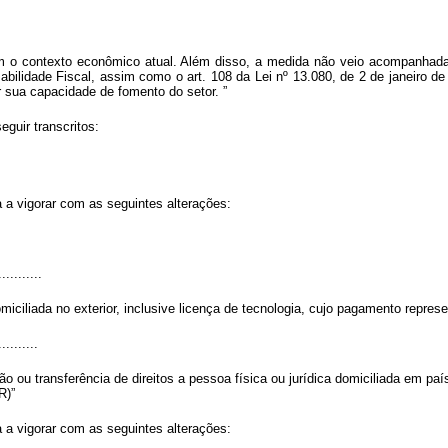
com o contexto econômico atual. Além disso, a medida não veio acompanha
abilidade Fiscal, assim como o art. 108 da Lei nº
13.080, de 2 de janeiro de
sua capacidade de fomento do setor.
”
eguir transcritos:
a a vigorar com as seguintes alterações:
...........
omiciliada no exterior, inclusive licença de tecnologia, cujo pagamento repres
..........
o ou transferência de direitos a pessoa física ou jurídica domiciliada em país
R)”
a a vigorar com as seguintes alterações: