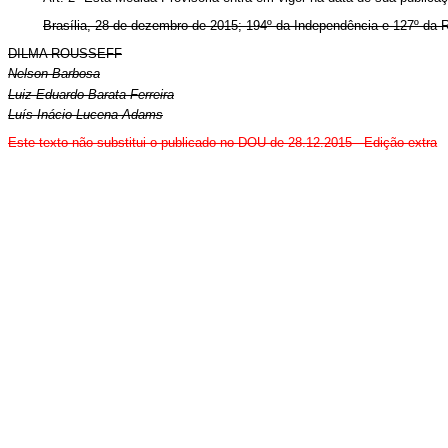
Brasília, 28 de dezembro de 2015; 194º da Independência e 127º da R
DILMA ROUSSEFF
Nelson Barbosa
Luiz Eduardo Barata Ferreira
Luís Inácio Lucena Adams
Este texto não substitui o publicado no DOU de 28.12.2015 - Edição extra