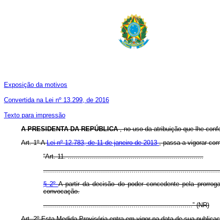
Exposição da motivos
Convertida na Lei nº 13.299, de 2016
Texto para impressão
A PRESIDENTA DA REPÚBLICA
, no uso da atribuição que lhe conf
Art. 1º A
Lei nº 12.783, de 11 de janeiro de 2013
, passa a vigorar co
“Art. 11. .....................................................................
..........................................................................................
§ 2º
A partir da decisão do poder concedente pela prorrog
convocação.
............................................................................” (NR)
Art. 2º Esta Medida Provisória entra em vigor na data de sua publica