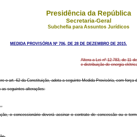
Presidência da República
Secretaria-Geral
Subchefia para Assuntos Jurídicos
MEDIDA PROVISÓRIA Nº 706, DE 28 DE DEZEMBRO DE 2015.
Altera a Lei nº 12.783, de 11 
e distribuição de energia elétric
ere o art. 62 da Constituição, adota a seguinte Medida Provisória, com força d
m as seguintes alterações:
..
ação, o concessionário deverá assinar o contrato de concessão ou o term
ção.