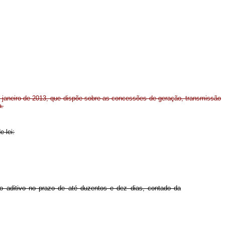
de janeiro de 2013, que dispõe sobre as concessões de geração, transmissão
a.
e lei:
o aditivo no prazo de até duzentos e dez dias, contado da