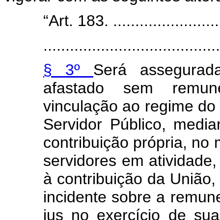
“Art. 183. ..........................
........................................
§ 3º
Será assegurada
afastado sem remu
vinculação ao regime do
Servidor Público, medi
contribuição própria, no
servidores em atividade,
à contribuição da União,
incidente sobre a remune
jus no exercício de sua