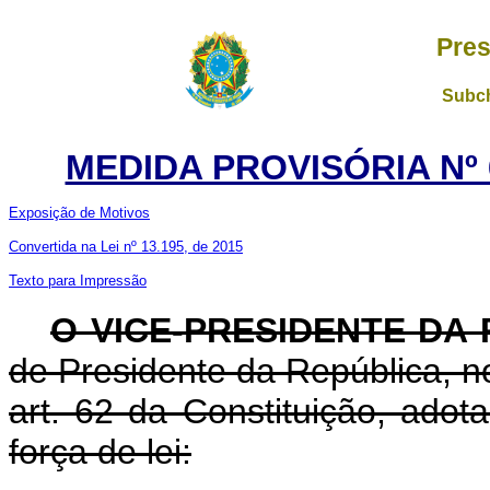
Pres
Subch
MEDIDA PROVISÓRIA Nº 6
Exposição de Motivos
Convertida na Lei nº 13.195, de 2015
Texto para Impressão
O VICE-PRESIDENTE DA
de Presidente da República, no
art. 62 da Constituição, adot
força de lei: