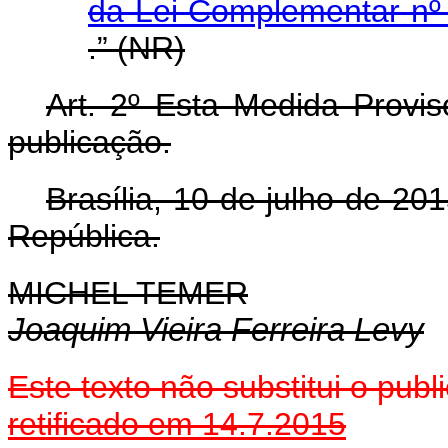
da Lei Complementar nº
.” (NR)
Art. 2º Esta Medida Provis
publicação.
Brasília, 10 de julho de 2
República.
MICHEL TEMER
Joaquim Vieira Ferreira Levy
Este texto não substitui o pu
retificado em 14.7.2015