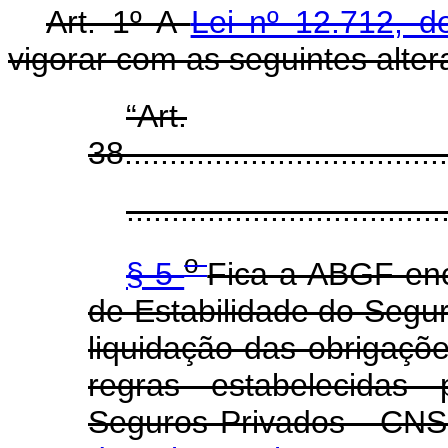
Art. 1º A
Lei nº 12.712, 
vigorar com as seguintes alter
“Art.
38....................................
...................................
o
§ 5
Fica a ABGF en
de Estabilidade do Segu
liquidação das obrigaçõ
regras estabelecidas
Seguros Privados - CNS