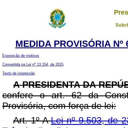
Pres
Subch
MEDIDA PROVISÓRIA Nº 6
Exposição de motivos
Convertida na Lei nº 13.154, de 2015
Texto de impressão
A PRESIDENTA DA REPÚ
confere o art. 62 da Const
Provisória, com força de lei:
Art. 1º A
Lei nº
9.503, de 