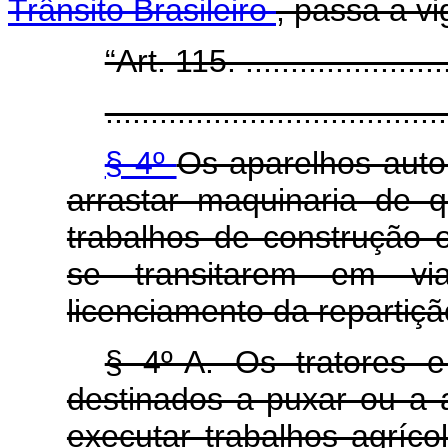
Trânsito Brasileiro
, passa a v
“Art. 115. ........................
......................................
§ 4º
Os aparelhos auto
arrastar maquinaria de 
trabalhos de construção 
se transitarem em vi
licenciamento da repartiç
§ 4º-A. Os tratores 
destinados a puxar ou a a
executar trabalhos agríco