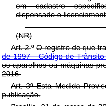
em cadastro específic
dispensado o licenciamen
......................................
(NR)
Art. 2
º
O registro de que tr
de 1997 - Código de Trânsito 
os aparelhos ou máquinas prod
2016.
Art. 3º Esta Medida Provis
publicação.