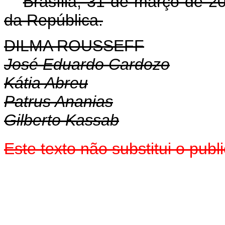
Brasília, 31 de março de 
da República.
DILMA ROUSSEFF
José Eduardo Cardozo
Kátia Abreu
Patrus Ananias
Gilberto Kassab
Este texto não substitui o pu