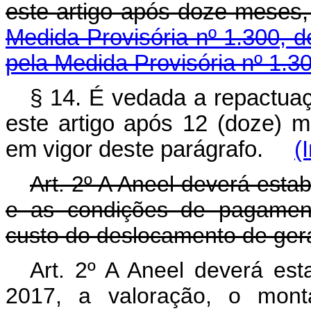
este artigo após doze meses,
Medida Provisória nº 1.300, 
pela Medida Provisória nº 1.3
§ 14. É vedada a repactuaçã
este artigo após 12 (doze) 
em vigor deste parágrafo.
(
Art. 2º A Aneel deverá estab
e as condições de pagament
custo do deslocamento de gera
Art. 2º A Aneel deverá esta
2017, a valoração, o mont