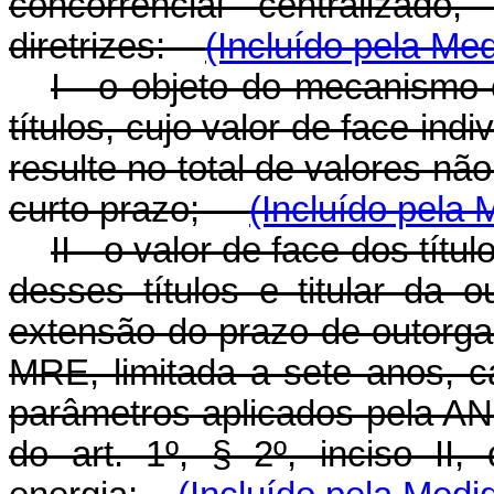
concorrencial centralizado
diretrizes:
(Incluído pela Med
I - o objeto do mecanismo 
títulos, cujo valor de face ind
resulte no total de valores n
curto prazo;
(Incluído pela 
II - o valor de face dos tít
desses títulos e titular da
extensão do prazo de outorga
MRE, limitada a sete anos, 
parâmetros aplicados pela A
do art. 1º, § 2º, inciso II