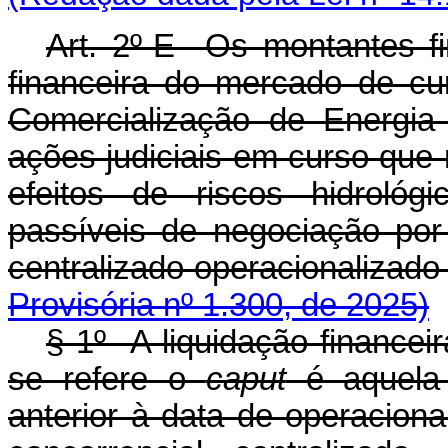
Art. 2º-E Os montantes fi
financeira do mercado de c
Comercialização de Energia
ações judiciais em curso que
efeitos de riscos hidroló
passíveis de negociação po
centralizado operacionaliz
Provisória nº 1.300, de 2025)
§ 1º A liquidação financei
se refere o
caput
é aquela 
anterior à data de operacio