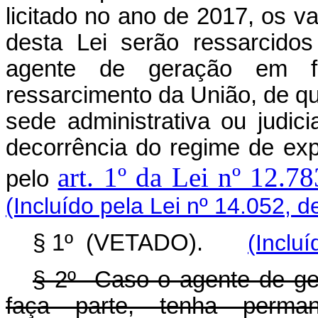
licitado no ano de 2017, os v
desta Lei serão ressarcido
agente de geração em f
ressarcimento da União, de q
sede administrativa ou judic
decorrência do regime de ex
art. 1º da Lei nº 12.7
pelo
(Incluído pela Lei nº 14.052, d
§ 1º (VETADO).
(Inclu
§ 2º Caso o agente de ge
faça parte, tenha perma