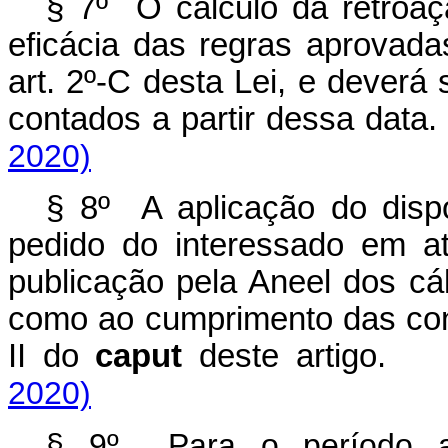
§ 7º O cálculo da retroaç
eficácia das regras aprovada
art. 2º-C desta Lei, e deverá 
contados a partir dessa d
2020)
§ 8º A aplicação do dispo
pedido do interessado em a
publicação pela Aneel dos cál
como ao cumprimento das cond
II do
caput
deste artig
2020)
§ 9º Para o período ant