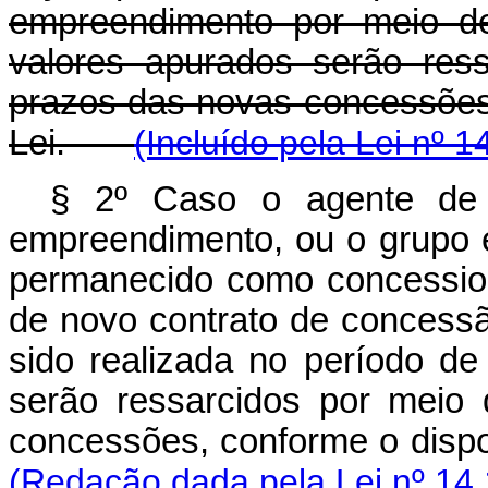
empreendimento por meio de
valores apurados serão res
prazos das novas concessões,
Lei.
(Incluído pela Lei nº 
§ 2º Caso o agente de 
empreendimento, ou o grupo 
permanecido como concessio
de novo contrato de concessã
sido realizada no período d
serão ressarcidos por meio
concessões, conforme o dispo
(Redação dada pela Lei nº 14.