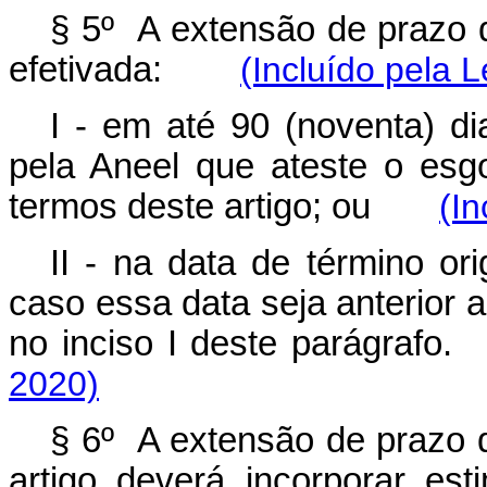
§ 5º A extensão de prazo d
efetivada:
(Incluído pela L
I - em até 90 (noventa) di
pela Aneel que ateste o esg
termos deste artigo; ou
(In
II - na data de término or
caso essa data seja anterior 
no inciso I deste parágr
2020)
§ 6º A extensão de prazo de
artigo deverá incorporar est