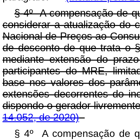
§ 4º A compensação de qu
considerar a atualização do c
Nacional de Preços ao Consu
de desconto de que trata o § 
mediante extensão do prazo
participantes do MRE, limit
base nos valores dos parâme
extensões decorrentes do inci
dispondo o gerador livreme
14.052, de 2020)
§ 4º A compensação de q