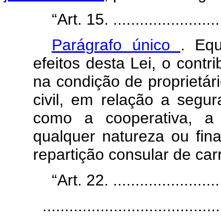
“Art. 15. ..........................
Parágrafo único
.
Equ
efeitos desta Lei, o contri
na condição de proprietár
civil, em relação a segu
como a cooperativa, a
qualquer natureza ou fina
repartição consular de car
“Art. 22. ..........................
........................................