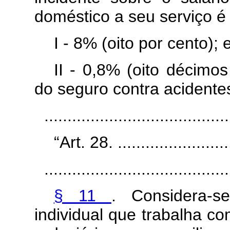
doméstico a seu serviço é
I - 8% (oito por cento); 
II - 0,8%
(oito décimos
do seguro contra acidentes
......................................
“Art. 28. ..........................
........................................
§ 11
. Considera-s
individual que trabalha c