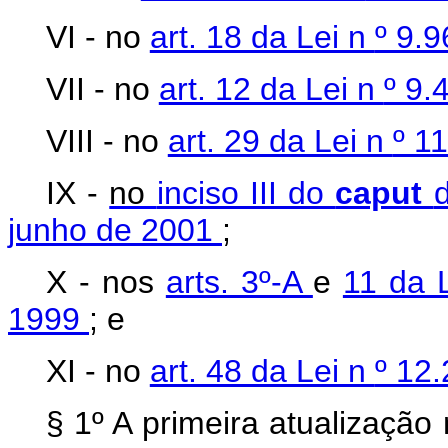
VI - no
art. 18 da Lei n
º 9.
VII - no
art. 12 da Lei n
º 9.
VIII - no
art. 29 da Lei n
º 1
IX -
no
inciso III do
caput
junho de 2001
;
X - nos
arts. 3º-A
e
11 da 
1999
; e
XI - no
art. 48 da Lei n
º 12
§ 1º A primeira atualização 