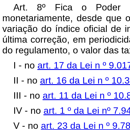
Art. 8º Fica o Poder Ex
monetariamente, desde que o
variação do índice oficial de
última correção, em periodici
do regulamento, o valor das tax
I - no
art. 17 da Lei n
º 9.01
II - no
art. 16 da Lei n
º 10.
III - no
art. 11 da Lei n
º 10
IV - no
art. 1
º da Lei nº 7.
V - no
art. 23 da Lei n
º 9.7