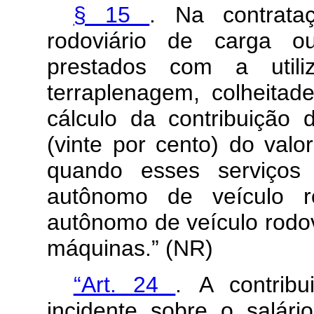
§ 15
.
Na contrata
rodoviário de carga o
prestados com a utili
terraplenagem, colheita
cálculo da contribuiçã
(vinte por cento) do valor
quando esses serviços 
autônomo de veículo ro
autônomo de veículo rodo
máquinas.” (NR)
“Art. 24
.
A contrib
incidente sobre o salár