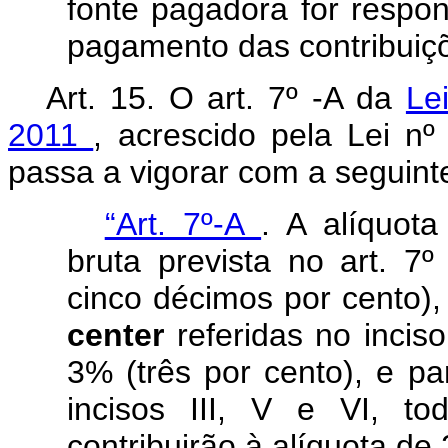
fonte pagadora for respon
pagamento das contribuiç
Art. 15.
O art. 7º -A da
Le
2011
, acrescido pela Lei n
passa a vigorar com a seguin
“Art. 7º-A
. A alíquota
bruta prevista no art. 7
cinco décimos por cento)
center
referidas no inciso
3% (três por cento), e pa
incisos III, V e VI, t
contribuirão à alíquota de