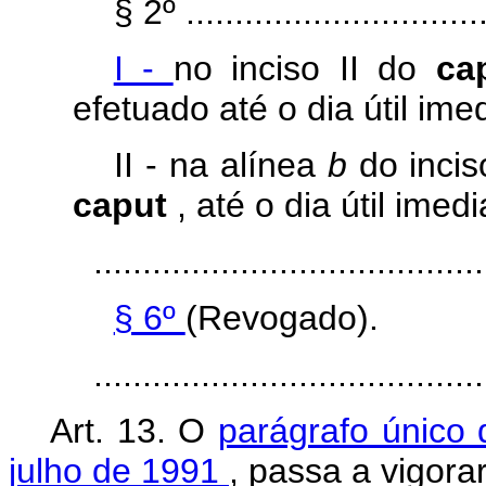
§ 2º ................................
I -
no inciso II do
ca
efetuado até o dia útil ime
II -
na alínea
b
do incis
caput
, até o dia útil ime
........................................
§ 6º
(Revogado).
......................................
Art. 13.
O
parágrafo único 
julho de 1991
, passa a vigora