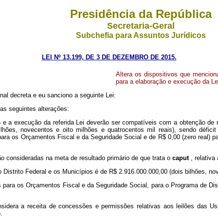
Presidência da República
Secretaria-Geral
Subchefia para Assuntos Jurídicos
LEI Nº 13.199, DE 3 DE DEZEMBRO DE 2015.
Altera os dispositivos que menciona
para a elaboração e execução da Le
al decreta e eu sanciono a seguinte Lei:
 as seguintes alterações:
e a execução da referida Lei deverão ser compatíveis com a obtenção de resu
ilhões, novecentos e oito milhões e quatrocentos mil reais), sendo défici
) para os Orçamentos Fiscal e da Seguridade Social e de R$ 0,00 (zero real
o consideradas na meta de resultado primário de que trata o
caput
, relativ
 Distrito Federal e os Municípios é de R$ 2.916.000.000,00 (dois bilhões, no
 para os Orçamentos Fiscal e da Seguridade Social, para o Programa de Disp
nsidera a receita de concessões e permissões relativas aos leilões das 
.