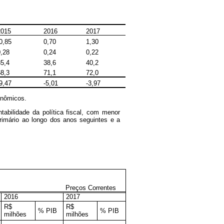
2015
2016
2017
0,85
0,70
1,30
0,28
0,24
0,22
35,4
38,6
40,2
68,3
71,1
72,0
9,47
-5,01
-3,97
onômicos.
tabilidade da política fiscal, com menor
rimário ao longo dos anos seguintes e a
Preços Correntes
2016
2017
R$
R$
% PIB
% PIB
milhões
milhões