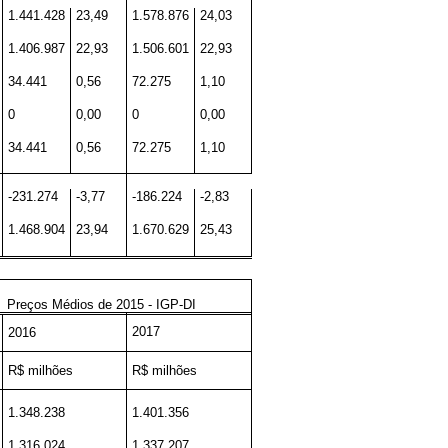
1.441.428
23,49
1.578.876
24,03
1.406.987
22,93
1.506.601
22,93
34.441
0,56
72.275
1,10
0
0,00
0
0,00
34.441
0,56
72.275
1,10
-231.274
-3,77
-186.224
-2,83
1.468.904
23,94
1.670.629
25,43
Preços Médios de 2015 - IGP-DI
2017
2016
R$ milhões
R$ milhões
1.348.238
1.401.356
1.316.024
1.337.207