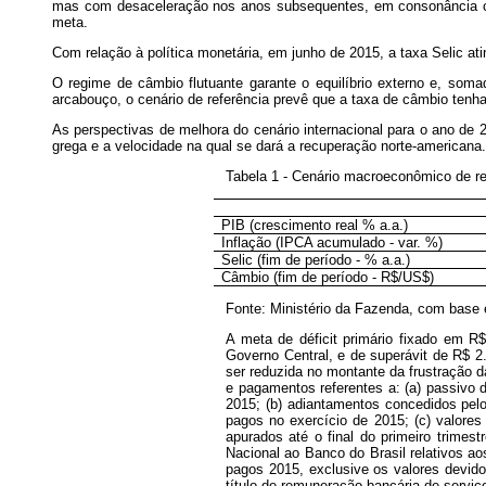
mas com desaceleração nos anos subsequentes, em consonância com
meta.
Com relação à política monetária, em junho de 2015, a taxa Selic at
O regime de câmbio flutuante garante o equilíbrio externo e, som
arcabouço, o cenário de referência prevê que a taxa de câmbio te
As perspectivas de melhora do cenário internacional para o ano de
grega e a velocidade na qual se dará a recuperação norte-americana.
Tabela 1 - Cenário macroeconômico de re
PIB (crescimento real % a.a.)
Inflação (IPCA acumulado - var. %)
Selic (fim de período - % a.a.)
Câmbio (fim de período - R$/US$)
Fonte: Ministério da Fazenda, com base
A meta de déficit primário fixado em R$
Governo Central, e de superávit de R$ 2
ser reduzida no montante da frustração 
e pagamentos referentes a: (a) passivo 
2015; (b) adiantamentos concedidos pe
pagos no exercício de 2015; (c) valore
apurados até o final do primeiro trimes
Nacional ao Banco do Brasil relativos ao
pagos 2015, exclusive os valores devido
título de remuneração bancária de serviç