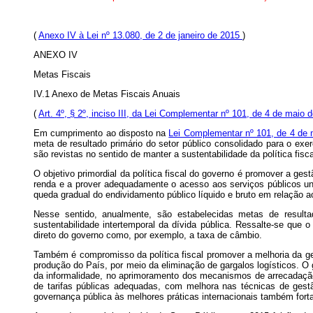
(
Anexo IV à Lei nº 13.080, de 2 de janeiro de 2015
)
ANEXO IV
Metas Fiscais
IV.1 Anexo de Metas Fiscais Anuais
(
Art. 4º, § 2º, inciso III, da Lei Complementar nº 101, de 4 de maio
Em cumprimento ao disposto na
Lei Complementar nº 101, de 4 de
meta de resultado primário do setor público consolidado para o ex
são revistas no sentido de manter a sustentabilidade da política fisca
O objetivo primordial da política fiscal do governo é promover a ge
renda e a prover adequadamente o acesso aos serviços públicos univ
queda gradual do endividamento público líquido e bruto em relação ao
Nesse sentido, anualmente, são estabelecidas metas de resulta
sustentabilidade intertemporal da dívida pública. Ressalte-se que o
direto do governo como, por exemplo, a taxa de câmbio.
Também é compromisso da política fiscal promover a melhoria da gest
produção do País, por meio da eliminação de gargalos logísticos. O
da informalidade, no aprimoramento dos mecanismos de arrecadação
de tarifas públicas adequadas, com melhora nas técnicas de gestã
governança pública às melhores práticas internacionais também fortal