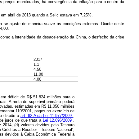
preços monitorados, há convergência da inflação para o centro da
io em abril de 2013 quando a Selic estava em 7,25%.
ia se ajuste de maneira suave às condições externas. Diante deste
4,00.
 como a intensidade da desaceleração da China, o desfecho da crise
2017
1,1
4,50
11,00
4,00
a em déficit de R$ 51.824 milhões para o
ais. A meta de superávit primário poderá
enovadas, estimadas em R$ 11.050 milhões
lementar 110/2001, pagos no exercício de
ue dispõe o
art. 82-A da Lei 11.977/2009
,
de juros de que trata a
Lei 12.096/2009
,
e 2014; (d) valores devidos pelo Tesouro
e Créditos a Receber - Tesouro Nacional”,
ores devidos à Caixa Econômica Federal a