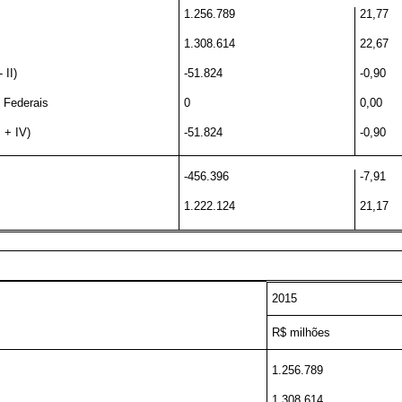
1.256.789
21,77
1.308.614
22,67
 II)
-51.824
-0,90
 Federais
0
0,00
 + IV)
-51.824
-0,90
-456.396
-7,91
1.222.124
21,17
2015
R$ milhões
1.256.789
1.308.614