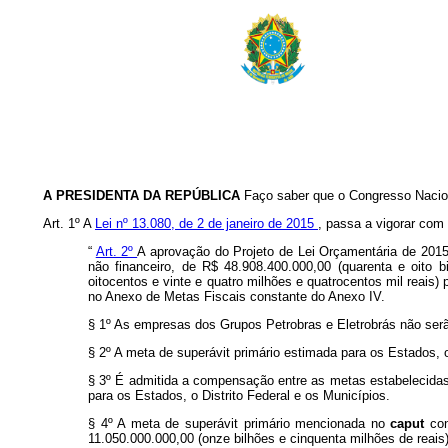
A PRESIDENTA DA REPÚBLICA
Faço saber que o Congresso Nacion
Art. 1º A
Lei nº 13.080, de 2 de janeiro de 2015
, passa a vigorar com
“
Art. 2º
A aprovação do Projeto de Lei Orçamentária de 2015 
não financeiro, de R$ 48.908.400.000,00 (quarenta e oito b
oitocentos e vinte e quatro milhões e quatrocentos mil reais
no Anexo de Metas Fiscais constante do Anexo IV.
§ 1º As empresas dos Grupos Petrobras e Eletrobrás não serã
§ 2º A meta de superávit primário estimada para os Estados, o
§ 3º É admitida a compensação entre as metas estabelecidas
para os Estados, o Distrito Federal e os Municípios.
§ 4º A meta de superávit primário mencionada no
caput
co
11.050.000.000,00 (onze bilhões e cinquenta milhões de reais)