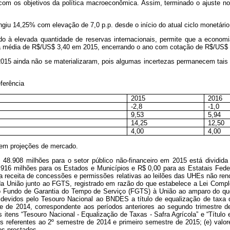
 os objetivos da política macroeconômica. Assim, terminado o ajuste nos 
ingiu 14,25% com elevação de 7,0 p.p. desde o início do atual ciclo monetár
ado à elevada quantidade de reservas internacionais, permite que a econom
nha média de R$/US$ 3,40 em 2015, encerrando o ano com cotação de R$/US$ 
 2015 ainda não se materializaram, pois algumas incertezas permanecem tais
ferência
2015
2016
-2,8
-1,0
9,53
5,94
14,25
12,50
4,00
4,00
 em projeções de mercado.
 48.908 milhões para o setor público não-financeiro em 2015 está dividid
.916 milhões para os Estados e Municípios e R$ 0,00 para as Estatais Feder
da receita de concessões e permissões relativas ao leilões das UHEs não r
da União junto ao FGTS, registrado em razão do que estabelece a Lei Comp
lo Fundo de Garantia do Tempo de Serviço (FGTS) à União ao amparo do q
s devidos pelo Tesouro Nacional ao BNDES a título de equalização de taxa 
tre de 2014, correspondente aos períodos anteriores ao segundo trimestre d
s itens “Tesouro Nacional - Equalização de Taxas - Safra Agrícola” e “Título 
s referentes ao 2º semestre de 2014 e primeiro semestre de 2015; (e) val
os prestados.