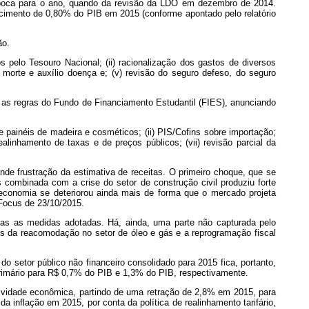
à época para o ano, quando da revisão da LDO em dezembro de 2014.
imento de 0,80% do PIB em 2015 (conforme apontado pelo relatório
ão.
 pelo Tesouro Nacional; (ii) racionalização dos gastos de diversos
 morte e auxílio doença e; (v) revisão do seguro defeso, do seguro
u as regras do Fundo de Financiamento Estudantil (FIES), anunciando
 painéis de madeira e cosméticos; (ii) PIS/Cofins sobre importação;
ealinhamento de taxas e de preços públicos; (vii) revisão parcial da
de frustração da estimativa de receitas. O primeiro choque, que se
 combinada com a crise do setor de construção civil produziu forte
 economia se deteriorou ainda mais de forma que o mercado projeta
 Focus de 23/10/2015.
das as medidas adotadas. Há, ainda, uma parte não capturada pelo
os da reacomodação no setor de óleo e gás e a reprogramação fiscal
o setor público não financeiro consolidado para 2015 fica, portanto,
primário para R$ 0,7% do PIB e 1,3% do PIB, respectivamente.
tividade econômica, partindo de uma retração de 2,8% em 2015, para
inflação em 2015, por conta da política de realinhamento tarifário,