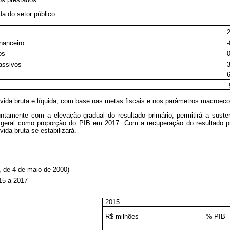
da do setor público
nanceiro
-
os
assivos
-
ívida bruta e líquida, com base nas metas fiscais e nos parâmetros macroec
tamente com a elevação gradual do resultado primário, permitirá a susten
 geral como proporção do PIB em 2017. Com a recuperação do resultado p
da bruta se estabilizará.
, de 4 de maio de 2000)
15 a 2017
2015
R$ milhões
% PIB