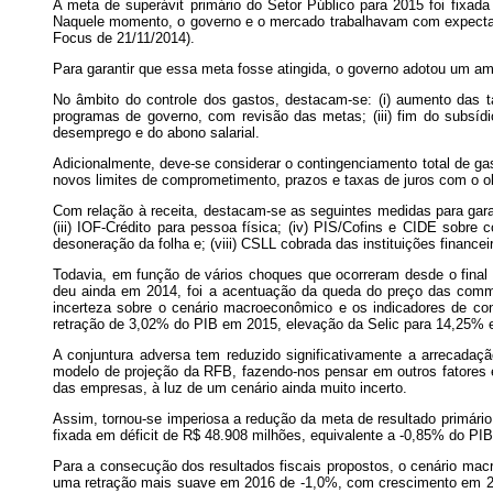
A meta de superávit primário do Setor Público para 2015 foi fixa
Naquele momento, o governo e o mercado trabalhavam com expectat
Focus de 21/11/2014).
Para garantir que essa meta fosse atingida, o governo adotou um am
No âmbito do controle dos gastos, destacam-se: (i) aumento das ta
programas de governo, com revisão das metas; (iii) fim do subsídi
desemprego e do abono salarial.
Adicionalmente, deve-se considerar o contingenciamento total de ga
novos limites de comprometimento, prazos e taxas de juros com o obj
Com relação à receita, destacam-se as seguintes medidas para garan
(iii) IOF-Crédito para pessoa física; (iv) PIS/Cofins e CIDE sobre 
desoneração da folha e; (viii) CSLL cobrada das instituições financei
Todavia, em função de vários choques que ocorreram desde o final 
deu ainda em 2014, foi a acentuação da queda do preço das commodi
incerteza sobre o cenário macroeconômico e os indicadores de con
retração de 3,02% do PIB em 2015, elevação da Selic para 14,25% e
A conjuntura adversa tem reduzido significativamente a arrecada
modelo de projeção da RFB, fazendo-nos pensar em outros fatores e
das empresas, à luz de um cenário ainda muito incerto.
Assim, tornou-se imperiosa a redução da meta de resultado primário 
fixada em déficit de R$ 48.908 milhões, equivalente a -0,85% do PI
Para a consecução dos resultados fiscais propostos, o cenário mac
uma retração mais suave em 2016 de -1,0%, com crescimento em 2017 