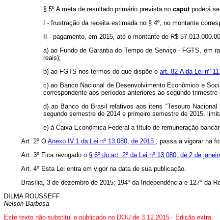
§ 5º A meta de resultado primário prevista no
caput
poderá se
I - frustração da receita estimada no § 4º, no montante corre
II - pagamento, em 2015, até o montante de R$ 57.013.000.000,
a) ao Fundo de Garantia do Tempo de Serviço - FGTS, em r
reais);
b) ao FGTS nos termos do que dispõe o
art. 82-A da Lei nº 
c) ao Banco Nacional de Desenvolvimento Econômico e Social
correspondente aos períodos anteriores ao segundo trimestre de
d) ao Banco do Brasil relativos aos itens “Tesouro Nacional 
segundo semestre de 2014 e primeiro semestre de 2015, limita
e) à Caixa Econômica Federal a título de remuneração bancári
Art. 2º O
Anexo IV.1 da Lei nº 13.080, de 2015
, passa a vigorar na 
Art. 3º Fica revogado o
§ 6º do art. 2º da Lei nº 13.080, de 2 de jane
Art. 4º Esta Lei entra em vigor na data de sua publicação.
Brasília, 3 de dezembro de 2015; 194º da Independência e 127º da Re
DILMA ROUSSEFF
Nelson Barbosa
Este texto não substitui o publicado no DOU de 3.12.2015 - Edição extra.