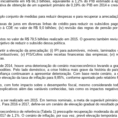
da inicialmente em R$ 66,3 bilhões, equivalente a 1,2% do PIB estimado 
iva de obtenção de um superávit primário de 0,19% do PIB em 2014 e cresc
plo conjunto de medidas para reduzir despesas e para recuperar a arrecadaç
xas de juros em diversas linhas de crédito para reduzir os subsídios pagos
o à CDE no valor de R$ 9,0 bilhões; (iv) revisão das regras de pensão por
stos no valor de R$ 79,5 bilhões realizado em 2015. O governo também revi
etivo de reduzir o subsídio dessa política.
tir a elevação da arrecadação: (i) IPI para automóveis, móveis, laminados e
combustíveis; (v) PIS/Cofins sobre receitas financeiras das empresas; (vi) r
ras.
de 2014, houve uma deterioração do cenário macroeconômico levando a gran
ties. Pelo lado doméstico, a crise hídrica mais grave da história do país
fiança continuaram a apresentar deterioração. Com base neste cenário, a
 elevação da taxa de inflação para 9,85%, conforme apontado pelo relatório
ção, com forte impacto sobre o desempenho fiscal, mesmo considerando to
xplicativos além das variáveis conhecidas, tais como os impactos negativ
a ser realizado em 2015. Em termos nominais, a meta de superávit primário d
B. Para 2016 e 2017, define-se um cenário de elevação gradual do resultado 
roeconômico de referência (Tabela 1) pressupõe recuperação moderada da a
de 1,1%. O cenário de inflação, por sua vez, prevê elevação temporária da 