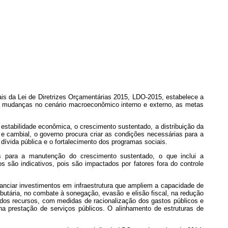
ais da Lei de Diretrizes Orçamentárias 2015, LDO-2015, estabelece a
ndo mudanças no cenário macroeconômico interno e externo, as metas
 estabilidade econômica, o crescimento sustentado, a distribuição da
 e cambial, o governo procura criar as condições necessárias para a
 dívida pública e o fortalecimento dos programas sociais.
as para a manutenção do crescimento sustentado, o que inclui a
os são indicativos, pois são impactados por fatores fora do controle
inanciar investimentos em infraestrutura que ampliem a capacidade de
butária, no combate à sonegação, evasão e elisão fiscal, na redução
dos recursos, com medidas de racionalização dos gastos públicos e
na prestação de serviços públicos. O alinhamento de estruturas de