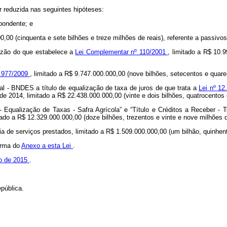
r reduzida nas seguintes hipóteses:
spondente; e
00 (cinquenta e sete bilhões e treze milhões de reais), referente a passivos
azão do que estabelece a
Lei Complementar nº 110/2001
, limitado a R$ 10.
11.977/2009
, limitado a R$ 9.747.000.000,00 (nove bilhões, setecentos e quare
 - BNDES a título de equalização de taxa de juros de que trata a
Lei nº 1
 2014, limitado a R$ 22.438.000.000,00 (vinte e dois bilhões, quatrocentos e 
- Equalização de Taxas - Safra Agrícola” e “Título e Créditos a Receber - 
do a R$ 12.329.000.000,00 (doze bilhões, trezentos e vinte e nove milhões d
a de serviços prestados, limitado a R$ 1.509.000.000,00 (um bilhão, quinhent
forma do
Anexo a esta Lei
.
iro de 2015
.
pública.