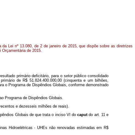
 da Lei nº 13.080, de 2 de janeiro de 2015, que dispõe sobre as diretrizes
i Orçamentária de 2015.
ltado primário deficitário, para o setor público consolidado
t primário de R$ 51.824.400.000,00 (cinquenta e um bilhões,
) para o Programa de Dispêndios Globais, conforme demonstrado
a ao Programa de Dispêndios Globais.
vecentos e dezesseis milhões de reais).
êndios Globais de que trata o inciso VI do
caput
do art. 11 e
Usinas Hidroelétricas - UHEs não renovadas estimadas em R$