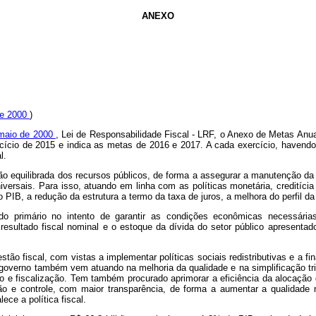
ANEXO
 de 2000
)
 maio de 2000
, Lei de Responsabilidade Fiscal - LRF, o Anexo de Metas Anu
ercício de 2015 e indica as metas de 2016 e 2017. A cada exercício, have
l.
stão equilibrada dos recursos públicos, de forma a assegurar a manutenção da
ersais. Para isso, atuando em linha com as políticas monetária, creditícia
 PIB, a redução da estrutura a termo da taxa de juros, a melhora do perfil da
do primário no intento de garantir as condições econômicas necessári
 resultado fiscal nominal e o estoque da dívida do setor público apresentad
ão fiscal, com vistas a implementar políticas sociais redistributivas e a f
 governo também vem atuando na melhoria da qualidade e na simplificação tri
 e fiscalização. Tem também procurado aprimorar a eficiência da alocação 
o e controle, com maior transparência, de forma a aumentar a qualidade 
ece a política fiscal.