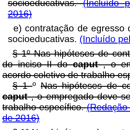
socioeducativas.
(Incluído 
2016)
e) contratação de egresso 
socioeducativas.
(Incluído pe
§ 1º Nas hipóteses de cont
do inciso II do
caput
, o e
acordo coletivo de trabalho esp
§ 1
º
Nas hipóteses de co
caput
, o empregado deve ser
trabalho específico.
(Redação 
de 2016)