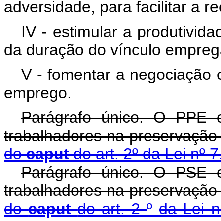
adversidade, para facilitar a 
IV - estimular a produtivid
da duração do vínculo emprega
V - fomentar a negociação c
emprego.
Parágrafo único. O PPE c
trabalhadores na preservaçã
do
caput
do art. 2º da Lei nº 
Parágrafo único. O PSE c
trabalhadores na preservaçã
do
caput
do art. 2
º
da Lei 