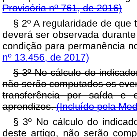
Provisória nº 761, de 2016)
§ 2º A regularidade de que 
deverá ser observada durant
condição para permanência n
nº 13.456, de 2017)
§ 3º No cálculo do indicado
não serão computados os event
transferência por saída e
aprendizes.
(Incluído pela Med
§ 3º No cálculo do indicad
deste artigo, não serão comp