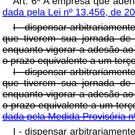
Art. 6º A empresa que aderi
dada pela Lei nº 13.456, de 2
I - dispensar arbitrariamen
que tiverem sua jornada de 
enquanto vigorar a adesão ao
o prazo equivalente a um terç
I - dispensar arbitrariamen
que tiverem sua jornada de 
enquanto vigorar a adesão ao
o prazo equivalente a um ter
dada pela Medida Provisória n
I - dispensar arbitrariamen