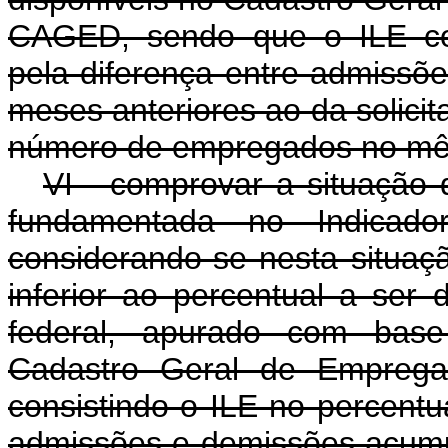
CAGED, sendo que o ILE con
pela diferença entre admiss
meses anteriores ao da solici
número de empregados no mês 
VI - comprovar a situação d
fundamentada no Indicad
considerando-se nesta situaç
inferior ao percentual a ser
federal, apurado com base
Cadastro Geral de Empreg
consistindo o ILE no percentu
admissões e demissões acumu