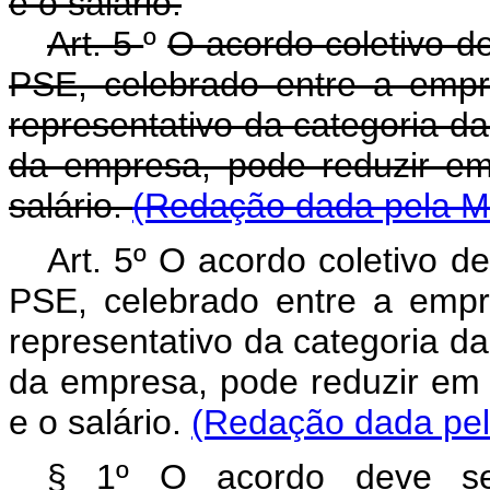
e o salário.
Art. 5
º
O acordo coletivo d
PSE, celebrado entre a empr
representativo da categoria d
da empresa, pode reduzir em 
salário.
(Redação dada pela Me
Art. 5º O acordo coletivo d
PSE, celebrado entre a empr
representativo da categoria d
da empresa, pode reduzir em a
e o salário.
(Redação dada pela
§ 1º O acordo deve se