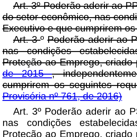
Art. 3º Poderão aderir ao 
do setor econômico, nas cond
Executivo e que cumprirem os 
Art. 3
º
Poderão aderir ao
nas condições estabeleci
Proteção ao Emprego, criado
de 2015
, independentem
cumprirem os seguintes requ
Provisória nº 761, de 2016)
Art. 3º Poderão aderir ao
nas condições estabeleci
Proteção ao Emprego, criado p