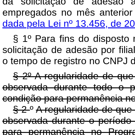
da solicitação de adesão 
empregados no mês anterior 
dada pela Lei nº 13.456, de 2
§ 1º Para fins do disposto
solicitação de adesão por fil
o tempo de registro no CNPJ d
§ 2º A regularidade de que
observada durante todo o 
condição para permanência n
§ 2
º
A regularidade de que 
observada durante o períod
para permanência no Prog