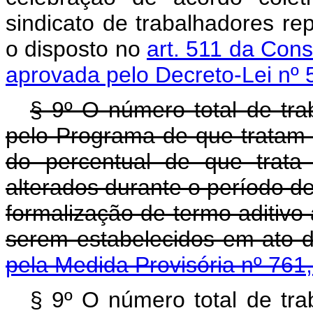
sindicato de trabalhadores re
o disposto no
art. 511 da Cons
aprovada pelo Decreto-Lei nº 
§ 9º O número total de tra
pelo Programa de que tratam o
do percentual de que trata
alterados durante o período 
formalização de termo aditivo 
serem estabelecidos em ato d
pela Medida Provisória nº 761
§ 9º O número total de tra