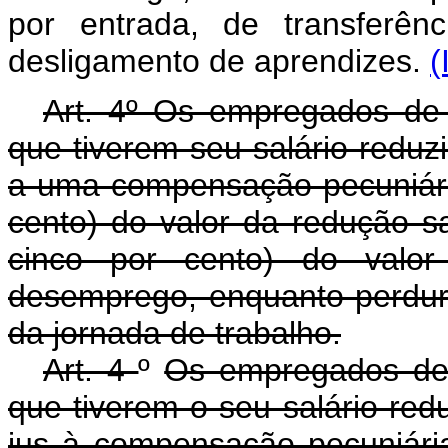
por entrada, de transferê
desligamento de aprendizes.
(
Art. 4º Os empregados d
que tiverem seu salário reduzi
a uma compensação pecuniári
cento) do valor da redução sa
cinco por cento) do valo
desemprego, enquanto perdur
da jornada de trabalho.
Art. 4
º
Os empregados de
que tiverem o seu salário red
jus à compensação pecuniária