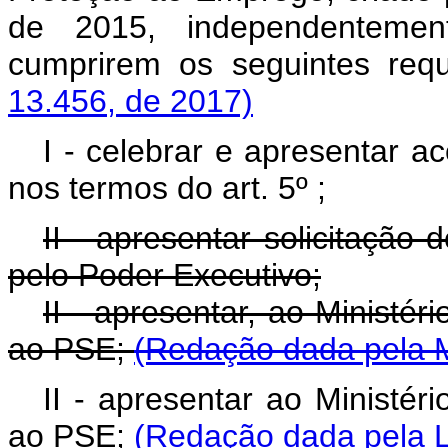
de 2015, independenteme
cumprirem os seguintes requ
13.456, de 2017)
I - celebrar e apresentar ac
nos termos do art. 5º ;
II - apresentar solicitação
pelo Poder Executivo;
II - apresentar, ao Ministér
ao PSE;
(Redação dada pela M
II - apresentar ao Ministér
ao PSE;
(Redação dada pela L