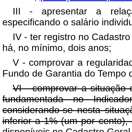
III - apresentar a rela
especificando o salário individu
IV - ter registro no Cadast
há, no mínimo, dois anos;
V - comprovar a regularidade
Fundo de Garantia do Tempo d
VI - comprovar a situação d
fundamentada no Indicad
considerando-se nesta situaç
inferior a 1% (um por cento)
disponíveis no Cadastro Ger