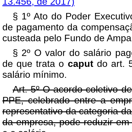
13.456, de 2017)
§ 1º Ato do Poder Executiv
de pagamento da compensação
custeada pelo Fundo de Ampar
§ 2º O valor do salário pa
de que trata o
caput
do art. 
salário mínimo.
Art. 5º O acordo coletivo d
PPE, celebrado entre a empr
representativo da categoria d
da empresa, pode reduzir em a