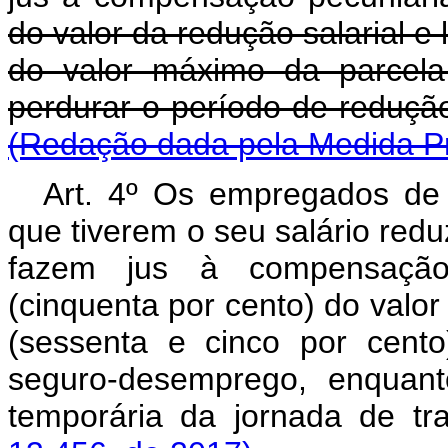
do valor da redução salarial e 
do valor máximo da parcela
perdurar o período de redução
(Redação dada pela Medida Pr
Art. 4º Os empregados d
que tiverem o seu salário reduz
fazem jus à compensação
(cinquenta por cento) do valor
(sessenta e cinco por cent
seguro-desemprego, enquant
temporária da jornada de tr