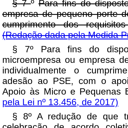
§ 7
º
Para fins do dispos
empresa de pequeno porte de
cumprimento dos requisito
(Redação dada pela Medida Pr
§ 7º Para fins do dispo
microempresa ou empresa de
individualmente o cumprime
adesão ao PSE, com o apoio
Apoio às Micro e Pequenas 
pela Lei nº 13.456, de 2017)
§ 8º A redução de que 
celebração de acordo colet