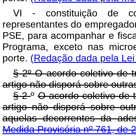
VI - constituição de co
representantes do empregado
PSE, para acompanhar e fisca
Programa, exceto nas micr
porte.
(Redação dada pela Lei
§ 2º O acordo coletivo de t
artigo não disporá sobre outra
§ 2
º
O acordo coletivo de t
artigo não disporá sobre ou
aquelas decorrentes da a
Medida Provisória nº 761, de 