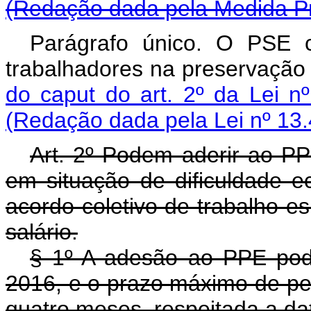
(Redação dada pela Medida Pr
Parágrafo único. O PSE c
trabalhadores na preservaçã
do caput do art. 2º da Lei n
(Redação dada pela Lei nº 13.
Art. 2º Podem aderir ao P
em situação de dificuldade e
acordo coletivo de trabalho e
salário.
§ 1º A adesão ao PPE pod
2016, e o prazo máximo de pe
quatro meses, respeitada a da