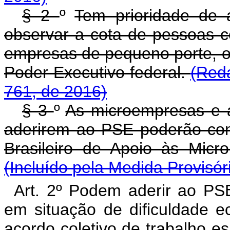
§ 2
º
Tem prioridade de
observar a cota de pessoas c
empresas de pequeno porte, ob
Poder Executivo federal.
(Reda
761, de 2016)
§ 3
º
As microempresas e 
aderirem ao PSE poderão con
Brasileiro de Apoio às Mic
(Incluído pela Medida Provisór
Art. 2º Podem aderir ao PS
em situação de dificuldade e
acordo coletivo de trabalho e