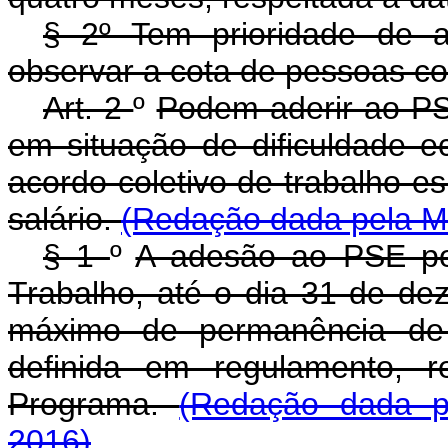
§ 2º Tem prioridade de 
observar a cota de pessoas co
Art. 2
º
Podem aderir ao PS
em situação de dificuldade e
acordo coletivo de trabalho e
salário.
(Redação dada pela Me
§ 1
º
A adesão ao PSE pod
Trabalho, até o dia 31 de d
máximo de permanência de 
definida em regulamento, r
Programa.
(Redação dada p
2016)