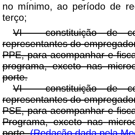
no mínimo, ao período de r
terço;
VI - constituição de co
representantes do empregado
PPE, para acompanhar e fisca
programa, exceto nas micr
porte.
VI - constituição de co
representantes do empregado
PSE, para acompanhar e fisca
Programa, exceto nas micr
porte.
(Redação dada pela Med