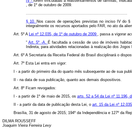
IV -
forem vinculadas a reassentamentos de famílias, indicada
, de 1º de outubro de 2009.
......................................................................................
§ 10.
Nos casos de operações previstas no inciso IV do § 3º
integralmente os recursos aportados pelo FAR, no ato da alien
Art. 5º A
Lei nº 12.035, de 1º de outubro de 2009
, passa a vigorar ac
“
Art. 5º -A.
É facultada a cessão de uso de imóveis habitac
Indireta, para atividades relacionadas à realização dos Jogo
Art. 6º A Secretaria da Receita Federal do Brasil disciplinará o dispos
Art. 7º Esta Lei entra em vigor:
I - a partir do primeiro dia do quarto mês subsequente ao de sua pu
II - na data de sua publicação, quanto aos demais dispositivos.
Art. 8º Ficam revogados:
I - a partir de 1º de maio de 2015, os
arts. 52 a 54 da Lei nº 11.196
II - a partir da data de publicação desta Lei, o
art. 15 da Lei nº 12.03
Brasília, 31 de agosto de 2015; 194º da Independência e 127º da Rep
DILMA ROUSSEFF
Joaquim Vieira Ferreira Levy