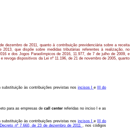
de dezembro de 2011, quanto à contribuição previdenciária sobre a receita
e 2013, que dispõe sobre medidas tributárias referentes à realização, no
2016 e dos Jogos Paraolímpicos de 2016, 11.977, de 7 de julho de 2009, e
 e revoga dispositivos da Lei nº 11.196, de 21 de novembro de 2005, quanto
 substituição às contribuições previstas nos
incisos I
e
III do
exceto para as empresas de
call center
referidas no inciso I e as
 substituição às contribuições previstas nos
incisos I
e
III do
o Decreto nº 7.660, de 23 de dezembro de 2011
, nos códigos