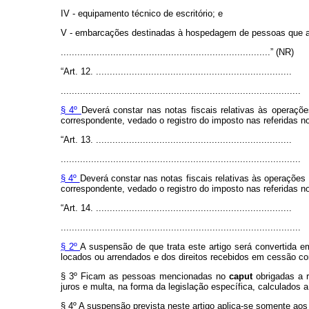
IV - equipamento técnico de escritório; e
V - embarcações destinadas à hospedagem de pessoas que a
............................................................................” (NR)
“Art. 12. .......................................................................
.......................................................................................
§ 4º
Deverá constar nas notas fiscais relativas às operaçõ
correspondente, vedado o registro do imposto nas referidas no
“Art. 13. .......................................................................
.......................................................................................
§ 4º
Deverá constar nas notas fiscais relativas às operaçõe
correspondente, vedado o registro do imposto nas referidas no
“Art. 14. .......................................................................
.......................................................................................
§ 2º
A suspensão de que trata este artigo será convertida 
locados ou arrendados e dos direitos recebidos em cessão 
§ 3º Ficam as pessoas mencionadas no
caput
obrigadas a 
juros e multa, na forma da legislação específica, calculados a
§ 4º A suspensão prevista neste artigo aplica-se somente aos