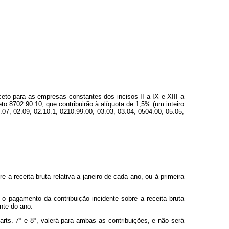
xceto para as empresas constantes dos incisos II a IX e XIII a
to 8702.90.10, que contribuirão à alíquota de 1,5% (um inteiro
.07, 02.09, 02.10.1, 0210.99.00, 03.03, 03.04, 0504.00, 05.05,
 a receita bruta relativa a janeiro de cada ano, ou à primeira
 o pagamento da contribuição incidente sobre a receita bruta
ante do ano.
ts. 7º e 8º, valerá para ambas as contribuições, e não será