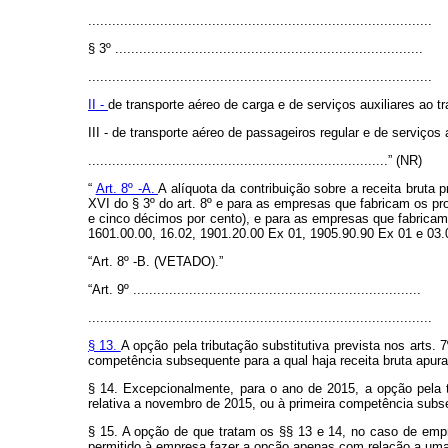
......................................................................................
§ 3º .............................................................................
......................................................................................
II -
de transporte aéreo de carga e de serviços auxiliares ao t
III - de transporte aéreo de passageiros regular e de serviços 
...........................................................................” (NR)
“
Art. 8º -A.
A alíquota da contribuição sobre a receita bruta 
XVI do § 3º do art. 8º e para as empresas que fabricam os pr
e cinco décimos por cento), e para as empresas que fabricam
1601.00.00, 16.02, 1901.20.00 Ex 01, 1905.90.90 Ex 01 e 03.0
“Art. 8º -B. (VETADO).”
“Art. 9º ........................................................................
......................................................................................
§ 13.
A opção pela tributação substitutiva prevista nos arts. 
competência subsequente para a qual haja receita bruta apurada
§ 14. Excepcionalmente, para o ano de 2015, a opção pela tr
relativa a novembro de 2015, ou à primeira competência subseq
§ 15. A opção de que tratam os §§ 13 e 14, no caso de empr
permitido à empresa fazer a opção apenas com relação a uma