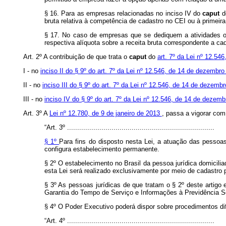
§ 16. Para as empresas relacionadas no inciso IV do
caput
d
bruta relativa à competência de cadastro no CEI ou à primeira
§ 17. No caso de empresas que se dediquem a atividades ou f
respectiva alíquota sobre a receita bruta correspondente a cad
Art. 2º A contribuição de que trata o
caput
do
art. 7º da Lei nº 12.5
I - no
inciso II do § 9º do art. 7º da Lei nº 12.546, de 14 de dezembr
II - no
inciso III do § 9º do art. 7º da Lei nº 12.546, de 14 de dezemb
III - no
inciso IV do § 9º do art. 7º da Lei nº 12.546, de 14 de dezem
Art. 3º A
Lei nº 12.780, de 9 de janeiro de 2013
, passa a vigorar com
“Art. 3º .........................................................................
§ 1º
Para fins do disposto nesta Lei, a atuação das pessoas
configura estabelecimento permanente.
§ 2º O estabelecimento no Brasil da pessoa jurídica domicili
esta Lei será realizado exclusivamente por meio de cadastro p
§ 3º As pessoas jurídicas de que tratam o § 2º deste artigo 
Garantia do Tempo de Serviço e Informações à Previdência So
§ 4º O Poder Executivo poderá dispor sobre procedimentos dif
“Art. 4º .........................................................................