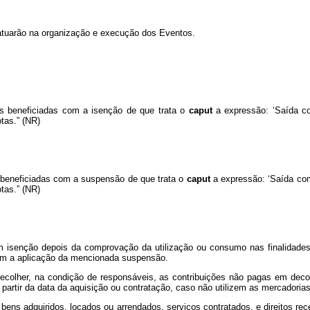
tuarão na organização e execução dos Eventos.
es beneficiadas com a isenção de que trata o
caput
a expressão: ‘Saída co
tas.” (NR)
s beneficiadas com a suspensão de que trata o
caput
a expressão: ‘Saída com
tas.” (NR)
em isenção depois da comprovação da utilização ou consumo nas finalidade
com a aplicação da mencionada suspensão.
recolher, na condição de responsáveis, as contribuições não pagas em decor
 partir da data da aquisição ou contratação, caso não utilizem as mercadorias,
 bens adquiridos, locados ou arrendados, serviços contratados, e direitos r