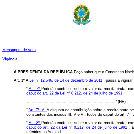
Mensagem de veto
Vigência
A PRESIDENTA DA REPÚBLICA
Faço saber que o Congresso Nacion
Art. 1º A
Lei nº 12.546, de 14 de dezembro de 2011
, passa a vigorar
“
Art. 7º
Poderão contribuir sobre o valor da receita bruta, 
caput do art. 22 da Lei nº 8.212, de 24 de julho de 1991
:
...........................................................................” (NR)
“
Art. 7º -A.
A alíquota da contribuição sobre a receita bruta p
constantes dos incisos III, V e VI, todos do
caput
do art. 7º,
“
Art. 8º
Poderão contribuir sobre o valor da receita bruta, 
caput do art. 22 da Lei nº 8.212, de 24 de julho de 1991
, 
referidos no Anexo I.