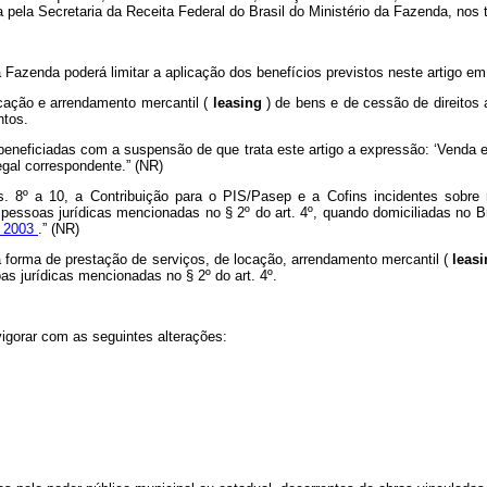
pela Secretaria da Receita Federal do Brasil do Ministério da Fazenda, nos t
a Fazenda poderá limitar a aplicação dos benefícios previstos neste artigo em
ocação e arrendamento mercantil (
leasing
) de bens e de cessão de direitos
ntos.
s beneficiadas com a suspensão de que trata este artigo a expressão: ‘Vend
egal correspondente.” (NR)
. 8º a 10, a Contribuição para o PIS/Pasep e a Cofins incidentes sobre r
pessoas jurídicas mencionadas no § 2º do art. 4º, quando domiciliadas no B
e 2003
.” (NR)
 a forma de prestação de serviços, de locação, arrendamento mercantil (
leas
as jurídicas mencionadas no § 2º do art. 4º.
vigorar com as seguintes alterações: