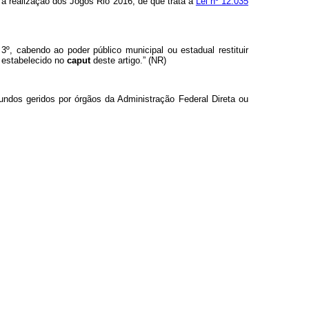
 à realização dos Jogos Rio 2016, de que trata a
Lei nº 12.035
3º, cabendo ao poder público municipal ou estadual restituir
e estabelecido no
caput
deste artigo.” (NR)
undos geridos por órgãos da Administração Federal Direta ou