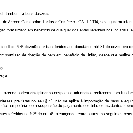
vel, também, a bens duráveis:
II do Acordo Geral sobre Tarifas e Comércio - GATT 1994, seja igual ou inferio
o formalizado em benefício de qualquer dos entes referidos nos incisos II e
iso II do § 4º deverão ser transferidos aos donatários até 31 de dezembro d
r compromisso de doação de bem em benefício da União, desde que realiz
ige:
ra; e
 da Fazenda poderá disciplinar os despachos aduaneiros realizados com fundam
hipóteses previstas no seu § 4º, não se aplica à importação de bens e eq
são Temporária, com suspensão do pagamento dos tributos incidentes sobre
ntes referidos no § 2º do art. 4º, alcançando, entre outros, os seguintes bens