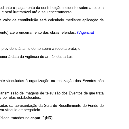
mediante o pagamento da contribuição incidente sobre a receita
 e será irretratável até o seu encerramento.
o valor da contribuição será calculado mediante aplicação da
ento) até o encerramento das obras referidas:
(Vigência)
revidenciária incidente sobre a receita bruta; e
ior à data da vigência do art. 1º desta Lei.
ente vinculadas à organização ou realização dos Eventos não
 transmissão de imagens de televisão dos Eventos de que trata
s por elas estabelecidos.
spensadas da apresentação da Guia de Recolhimento do Fundo de
em vínculo empregatício.
ídicas tratadas no
caput
.” (NR)