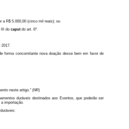
r a R$ 5.000,00 (cinco mil reais); ou
 III do
caput
do art. 6º.
e 2017.
e de forma concomitante nova doação desse bem em favor de
ento neste artigo.” (NR)
uipamentos duráveis destinados aos Eventos, que poderão ser
 a importação.
 duráveis: