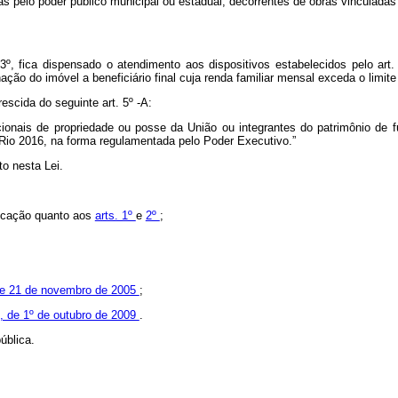
s pelo poder público municipal ou estadual, decorrentes de obras vinculadas
, fica dispensado o atendimento aos dispositivos estabelecidos pelo art. 
ação do imóvel a beneficiário final cuja renda familiar mensal exceda o limit
rescida do seguinte art. 5º -A:
ionais de propriedade ou posse da União ou integrantes do patrimônio de f
s Rio 2016, na forma regulamentada pelo Poder Executivo.”
to nesta Lei.
blicação quanto aos
arts. 1º
e
2º
;
, de 21 de novembro de 2005
;
5, de 1º de outubro de 2009
.
ública.