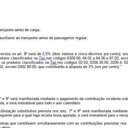
ransporte aéreo de carga;
auxiliares ao transporte aéreo de passageiros regular;
prevista no art. 8º será de 2,5% (dois inteiros e cinco décimos por cento), e
odutos classificados na
Tipi
nos códigos 6309.00, 64.01 a 64.06 e 87.02, exce
 os produtos classificados na
Tipi
nos códigos 02.03, 0206.30.00, 0206.4, 02
2, exceto 0302.90.00, que contribuirão à alíquota de 1% (um por cento).”
7º e 8º será manifestada mediante o pagamento da contribuição incidente sobre
, e será irretratável para todo o ano calendário.
ibutação substitutiva prevista nos arts. 7º e 8º será manifestada mediante
uente para a qual haja receita bruta apurada, e será irretratável para o rest
esas que contribuem simultaneamente com as contribuições previstas nos ar
 delas.