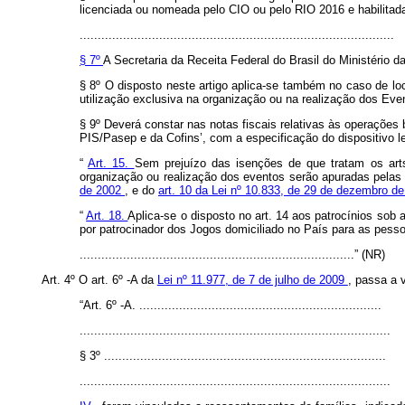
licenciada ou nomeada pelo CIO ou pelo RIO 2016 e habilitada 
.......................................................................................
§ 7º
A Secretaria da Receita Federal do Brasil do Ministério d
§ 8º O disposto neste artigo aplica-se também no caso de l
utilização exclusiva na organização ou na realização dos Eve
§ 9º Deverá constar nas notas fiscais relativas às operaçõe
PIS/Pasep e da Cofins’, com a especificação do dispositivo l
“
Art. 15.
Sem prejuízo das isenções de que tratam os arts
organização ou realização dos eventos serão apuradas pelas 
de 2002
, e do
art. 10 da Lei nº 10.833, de 29 de dezembro d
“
Art. 18.
Aplica-se o disposto no art. 14 aos patrocínios sob
por patrocinador dos Jogos domiciliado no País para as pesso
............................................................................” (NR)
Art. 4º O art. 6º -A da
Lei nº 11.977, de 7 de julho de 2009
, passa a 
“Art. 6º -A. ...................................................................
......................................................................................
§ 3º ..............................................................................
......................................................................................