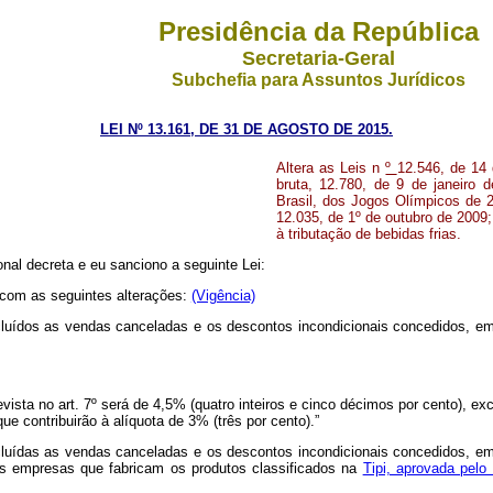
Presidência da República
Secretaria-Geral
Subchefia para Assuntos Jurídicos
LEI Nº 13.161, DE 31 DE AGOSTO DE 2015.
Altera as Leis n
º
12.546, de 14 
bruta, 12.780, de 9 de janeiro d
Brasil, dos Jogos Olímpicos de 
12.035, de 1º de outubro de 2009;
à tributação de bebidas frias.
al decreta e eu sanciono a seguinte Lei:
 com as seguintes alterações:
(Vigência)
excluídos as vendas canceladas e os descontos incondicionais concedidos, em
revista no art. 7º será de 4,5% (quatro inteiros e cinco décimos por cento), 
 que contribuirão à alíquota de 3% (três por cento).”
excluídas as vendas canceladas e os descontos incondicionais concedidos, em
as empresas que fabricam os produtos classificados na
Tipi, aprovada pel