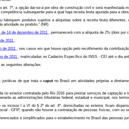
o art. 7º, a opção dar-se-á por obra de construção civil e será manifestada 
 competência subsequente para a qual haja receita bruta apurada para a obra,
abriquem produtos sujeitos a alíquotas sobre a receita bruta diferentes, 
a atividade ou produto.” (NR)
46, de 14 de dezembro de 2011
, permanecerá com a alíquota de 2% (dois por c
o de 2011
;
ro de 2011
, nos casos em que houve opção pelo recolhimento da contribuição p
bro de 2011
, matriculadas no Cadastro Específico do INSS - CEI até o dia anter
 as seguintes alterações:
 jurídicas de que trata o
caput
no Brasil em atividades próprias e diretam
ada no exterior contratada pelo Rio 2016 para prestar serviços de captação e
erante as administrações tributárias federal, estadual e municipal, nos termo
e os incisos I a VI do § 2º do art. 4º, domiciliadas no exterior, ficam di
cial - GFIP, quando não houver a contratação de pessoas físicas, com ou s
erenciados e simplificados para o estabelecimento no Brasil das pessoas jur