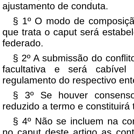
ajustamento de conduta.
§ 1º O modo de composiçã
que trata o
caput
será estabe
federado.
§ 2º A submissão do confli
facultativa e será cabíve
regulamento do respectivo ent
§ 3º Se houver consenso
reduzido a termo e constituirá t
§ 4º Não se incluem na c
no
caput
deste artigo as co