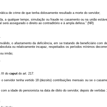
 prática de crime de que tenha dolosamente resultado a morte do servidor;
a, a qualquer tempo, simulação ou fraude no casamento ou na união estável
l será assegurado o direito ao contraditório e à ampla defesa.” (NR)
.
inválido, o afastamento da deficiência, em se tratando de beneficiário com d
 absoluta ou relativamente incapaz, respeitados os períodos mínimos decorrent
 ou irmão;
.
 III do
caput
do art. 217:
e o servidor tenha vertido 18 (dezoito) contribuições mensais ou se o casam
com a idade do pensionista na data de óbito do servidor, depois de vertidas
;