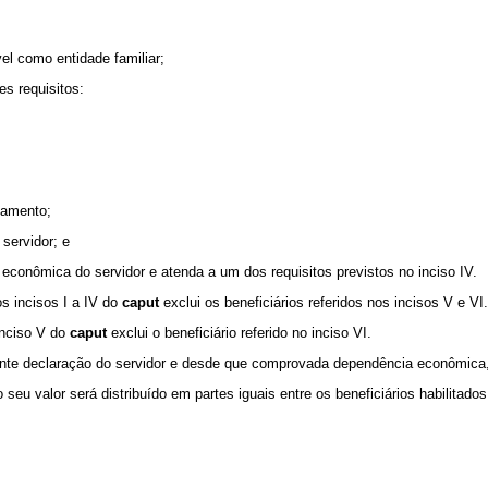
l como entidade familiar;
es requisitos:
ulamento;
servidor; e
conômica do servidor e atenda a um dos requisitos previstos no inciso IV.
s incisos I a IV do
caput
exclui os beneficiários referidos nos incisos V e VI.
inciso V do
caput
exclui o beneficiário referido no inciso VI.
ante declaração do servidor e desde que comprovada dependência econômica,
 seu valor será distribuído em partes iguais entre os beneficiários habilitados