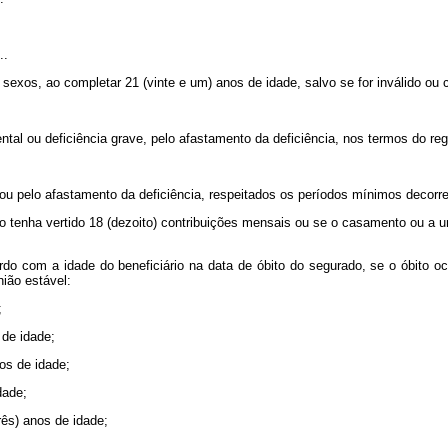
..
sexos, ao completar 21 (vinte e um) anos de idade, salvo se for inválido ou 
mental ou deficiência grave, pelo afastamento da deficiência, nos termos do r
 ou pelo afastamento da deficiência, respeitados os períodos mínimos decorren
o tenha vertido 18 (dezoito) contribuições mensais ou se o casamento ou a u
rdo com a idade do beneficiário na data de óbito do segurado, se o óbito oc
ião estável:
;
 de idade;
nos de idade;
dade;
rês) anos de idade;