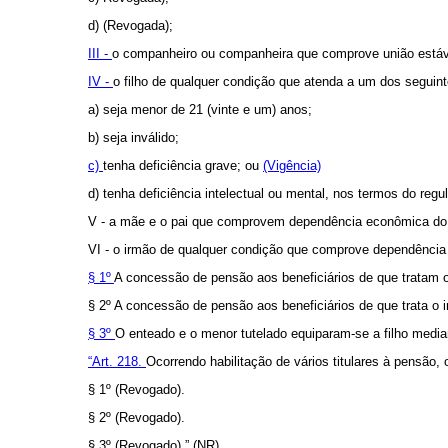
d) (Revogada);
III -
o companheiro ou companheira que comprove união estáve
IV -
o filho de qualquer condição que atenda a um dos seguint
a) seja menor de 21 (vinte e um) anos;
b) seja inválido;
c)
tenha deficiência grave; ou
(Vigência)
d) tenha deficiência intelectual ou mental, nos termos do reg
V - a mãe e o pai que comprovem dependência econômica do 
VI - o irmão de qualquer condição que comprove dependência e
§ 1º
A concessão de pensão aos beneficiários de que tratam o
§ 2º A concessão de pensão aos beneficiários de que trata o 
§ 3º
O enteado e o menor tutelado equiparam-se a filho medi
“Art. 218.
Ocorrendo habilitação de vários titulares à pensão, o
§ 1º (Revogado).
§ 2º (Revogado).
§ 3º (Revogado).” (NR)