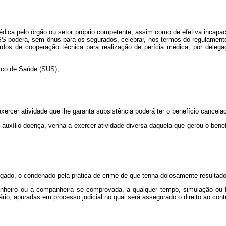
édica pelo órgão ou setor próprio competente, assim como de efetiva incapac
NSS poderá, sem ônus para os segurados, celebrar, nos termos do regulamen
rdos de cooperação técnica para realização de perícia médica, por deleg
nico de Saúde (SUS);
ercer atividade que lhe garanta subsistência poderá ter o benefício cancelado
 auxílio-doença, venha a exercer atividade diversa daquela que gerou o bene
.
ulgado, o condenado pela prática de crime de que tenha dolosamente resultad
anheiro ou a companheira se comprovada, a qualquer tempo, simulação ou 
ário, apuradas em processo judicial no qual será assegurado o direito ao contr
.