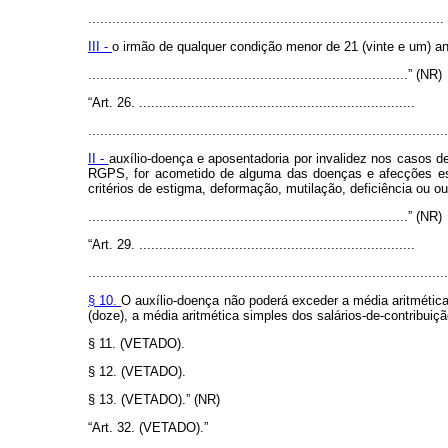
.........................................................................................
III -
o irmão de qualquer condição menor de 21 (vinte e um) an
................................................................................” (NR)
“Art. 26. .....................................................................
..........................................................................................
II -
auxílio-doença e aposentadoria por invalidez nos casos d
RGPS, for acometido de alguma das doenças e afecções espe
critérios de estigma, deformação, mutilação, deficiência ou ou
................................................................................” (NR)
“Art. 29. .....................................................................
..........................................................................................
§ 10.
O auxílio-doença não poderá exceder a média aritmética
(doze), a média aritmética simples dos salários-de-contribuiçã
§ 11. (VETADO).
§ 12. (VETADO).
§ 13. (VETADO).” (NR)
“Art. 32. (VETADO).”