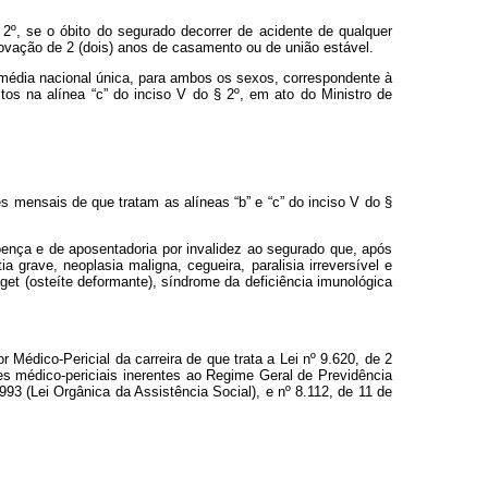
 2º, se o óbito do segurado decorrer de acidente de qualquer
ovação de 2 (dois) anos de casamento ou de união estável.
 média nacional única, para ambos os sexos, correspondente à
tos na alínea “c” do inciso V do § 2º, em ato do Ministro de
 mensais de que tratam as alíneas “b” e “c” do inciso V do §
oença e de aposentadoria por invalidez ao segurado que, após
 grave, neoplasia maligna, cegueira, paralisia irreversível e
get (osteíte deformante), síndrome da deficiência imunológica
édico-Pericial da carreira de que trata a Lei nº 9.620, de 2
des médico-periciais inerentes ao Regime Geral de Previdência
93 (Lei Orgânica da Assistência Social), e nº 8.112, de 11 de