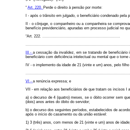
“
Art. 220.
Perde o direito à pensão por morte:
I - após o trânsito em julgado, o beneficiário condenado pela
II - o cônjuge, o companheiro ou a companheira se comprovad
benefício previdenciário, apuradas em processo judicial no qua
“Art. 222. ...................................................................
..........................................................................................
III -
a cessação da invalidez, em se tratando de beneficiário 
beneficiário com deficiência intelectual ou mental que o torne
IV - o implemento da idade de 21 (vinte e um) anos, pelo filho
..........................................................................................
VI -
a renúncia expressa; e
VII - em relação aos beneficiários de que tratam os incisos I a
a) o decurso de 4 (quatro) meses, se o óbito ocorrer sem qu
(dois) anos antes do óbito do servidor;
b) o decurso dos seguintes períodos, estabelecidos de acordo 
após o início do casamento ou da união estável:
1) 3 (três) anos, com menos de 21 (vinte e um) anos de idade