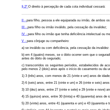
§ 2º
O direito à percepção de cada cota individual cessará:
..........................................................................................
II -
para filho, pessoa a ele equiparada ou irmão, de ambos os 
III -
para filho ou irmão inválido, pela cessação da invalidez;
IV -
para filho ou irmão que tenha deficiência intelectual ou 
V -
para cônjuge ou companheiro:
a) se inválido ou com deficiência, pela cessação da invalidez
b) em 4 (quatro) meses, se o óbito ocorrer sem que o segurad
antes do óbito do segurado;
c) transcorridos os seguintes períodos, estabelecidos de aco
pelo menos 2 (dois) anos após o início do casamento ou da un
1) 3 (três) anos, com menos de 21 (vinte e um) anos de idade
2) 6 (seis) anos, entre 21 (vinte e um) e 26 (vinte e seis) anos
3) 10 (dez) anos, entre 27 (vinte e sete) e 29 (vinte e nove) a
4) 15 (quinze) anos, entre 30 (trinta) e 40 (quarenta) anos de i
5) 20 (vinte) anos, entre 41 (quarenta e um) e 43 (quarenta e t