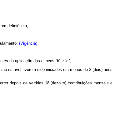
com deficiência;
egulamento;
(Vigência)
tes da aplicação das alíneas “b” e “c”;
nião estável tiverem sido iniciados em menos de 2 (dois) anos
orrer depois de vertidas 18 (dezoito) contribuições mensais e