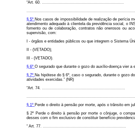
“Art. 60. ....................................................................
..........................................................................................
§ 5º
Nos casos de impossibilidade de realização de perícia m
atendimento adequado à clientela da previdência social, o I
fomento ou de colaboração, contratos não onerosos ou aco
supervisão, com:
I - órgãos e entidades públicos ou que integrem o Sistema Ú
II - (VETADO);
III - (VETADO).
§ 6º
O segurado que durante o gozo do auxílio-doença vier a ex
§ 7º
Na hipótese do § 6º, caso o segurado, durante o gozo do
atividades exercidas.” (NR)
“Art. 74. .....................................................................
..........................................................................................
§ 1º
Perde o direito à pensão por morte, após o trânsito em j
§ 2º Perde o direito à pensão por morte o cônjuge, o comp
desses com o fim exclusivo de constituir benefício previdenci
“
Art. 77. .....................................................................
..........................................................................................