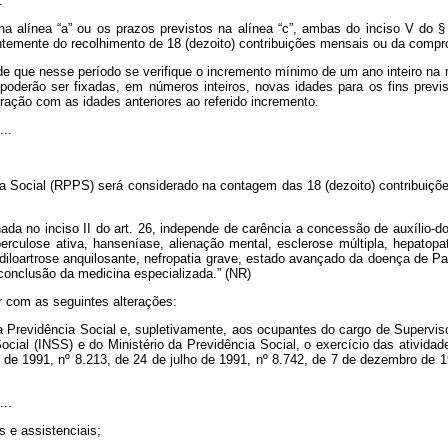
.
na alínea “a” ou os prazos previstos na alínea “c”, ambas do inciso V do §
entemente do recolhimento de 18 (dezoito) contribuições mensais ou da compr
de que nesse período se verifique o incremento mínimo de um ano inteiro na
 poderão ser fixadas, em números inteiros, novas idades para os fins previs
ração com as idades anteriores ao referido incremento.
...
 Social (RPPS) será considerado na contagem das 18 (dezoito) contribuições
ada no inciso II do art. 26, independe de carência a concessão de auxílio-d
rculose ativa, hanseníase, alienação mental, esclerose múltipla, hepatopatia
diloartrose anquilosante, nefropatia grave, estado avançado da doença de Pa
conclusão da medicina especializada.” (NR)
r com as seguintes alterações:
revidência Social e, supletivamente, aos ocupantes do cargo de Supervisor M
Social (INSS) e do Ministério da Previdência Social, o exercício das ativida
 de 1991, nº 8.213, de 24 de julho de 1991, nº 8.742, de 7 de dezembro de 19
...
s e assistenciais;