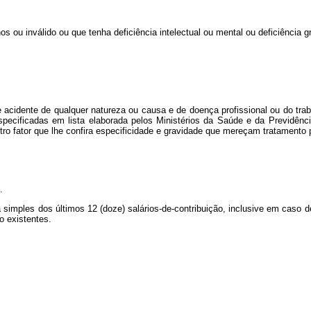
os ou inválido ou que tenha deficiência intelectual ou mental ou deficiência
e acidente de qualquer natureza ou causa e de doença profissional ou do tra
cificadas em lista elaborada pelos Ministérios da Saúde e da Previdência
tro fator que lhe confira especificidade e gravidade que mereçam tratamento p
.
 simples dos últimos 12 (doze) salários-de-contribuição, inclusive em caso 
o existentes.