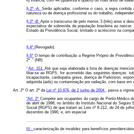
6) vitalícia, com 44 (quarenta e quatro) ou mais anos de idade
§ 2º -A.
Serão aplicados, conforme o caso, a regra contida 
natureza ou de doença profissional ou do trabalho, independ
§ 2º -B.
Após o transcurso de pelo menos 3 (três) anos e des
expectativa de sobrevida da população brasileira ao nascer,
Estado da Previdência Social, limitado o acréscimo na compa
..........................................................................................
§ 4º
(Revogado).
§ 5º
O tempo de contribuição a Regime Próprio de Previdência
2º .” (NR)
“
Art. 151.
Até que seja elaborada a lista de doenças mencion
filiar-se ao RGPS, for acometido das seguintes doenças: tube
incapacitante, cardiopatia grave, doença de Parkinson, espon
adquirida (aids) ou contaminação por radiação, com base em 
Art. 2º O art. 2º da
Lei nº 10.876, de 2 junho de 2004
, passa a vigora
“Art. 2º
Compete aos ocupantes do cargo de Perito-Médico da P
de abril de 1998, no âmbito do Instituto Nacional do Seguro 
Social (RGPS) de que tratam as Leis nº 8.212, de 24 de julho
dezembro de 1990, e, em especial:
..........................................................................................
III -
caracterização de invalidez para benefícios previdenciário