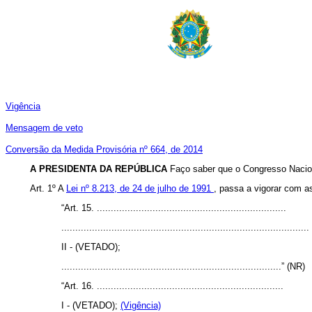
Vigência
Mensagem de veto
Conversão da Medida Provisória nº 664, de 2014
A PRESIDENTA DA REPÚBLICA
Faço saber que o Congresso Nacion
Art. 1º A
Lei nº 8.213, de 24 de julho de 1991
, passa a vigorar com a
“Art. 15. ....................................................................
.........................................................................................
II - (VETADO);
...............................................................................” (NR)
“Art. 16. ...................................................................
I - (VETADO);
(Vigência)