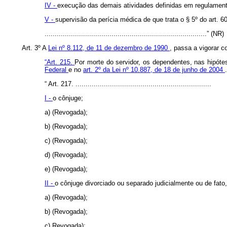
IV -
execução das demais atividades definidas em regulament
V -
supervisão da perícia médica de que trata o § 5º do art. 6
................................................................................” (NR)
Art. 3º A
Lei nº 8.112, de 11 de dezembro de 1990
, passa a vigorar c
“Art. 215.
Por morte do servidor, os dependentes, nas hipótes
Federal
e no
art. 2º da Lei nº 10.887, de 18 de junho de 2004
“
Art. 217. ...................................................................
I -
o cônjuge;
a) (Revogada);
b) (Revogada);
c) (Revogada);
d) (Revogada);
e) (Revogada);
II -
o cônjuge divorciado ou separado judicialmente ou de fato
a) (Revogada);
b) (Revogada);
c) Revogada);