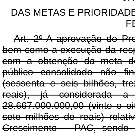
DAS METAS E PRIORIDAD
F
Art. 2º A aprovação do Pr
bem como a execução da respe
com a obtenção da meta de 
público consolidado não f
(sessenta e seis bilhões, tr
reais), já considerada
28.667.000.000,00 (vinte e oi
sete milhões de reais) rela
Crescimento – PAC, sendo a