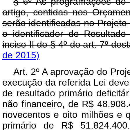
§ 6º As programações do 
artigo,
contidas nos Orçament
serão identificadas no Projet
o identificador de Resultado
inciso II do § 4º
do art. 7º
dest
de 2015)
Art. 2º A aprovação do Pro
execução da referida Lei dev
de resultado primário deficitá
não financeiro, de R$ 48.908.
novecentos e oito milhões e qu
primário de R$ 51.824.400.