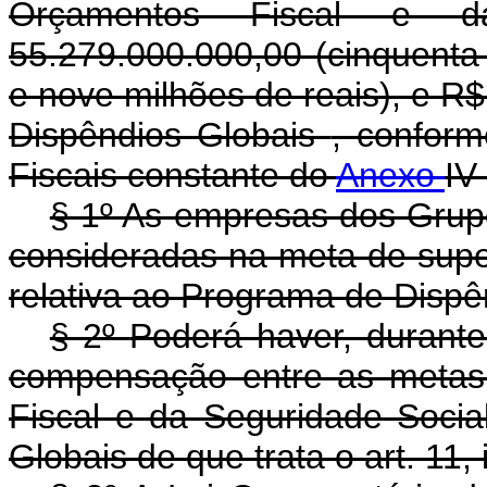
Orçamentos Fiscal e 
55.279.000.000,00 (cinquenta 
e nove milhões de reais), e R$
Dispêndios Globais
, confor
Fiscais constante do
Anexo
IV
§ 1º As empresas dos Grupo
consideradas na meta de super
relativa ao Programa de Dispê
§ 2º
Poderá haver, durant
compensação entre as metas
Fiscal e da Seguridade Soci
Globais de que trata o art. 11, 