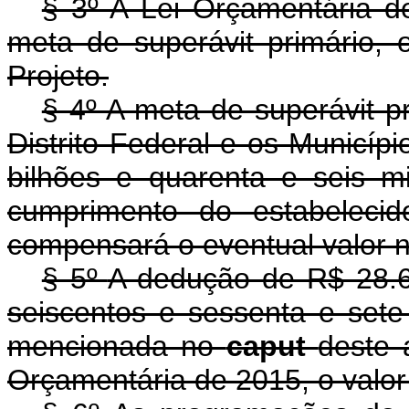
§ 3º A Lei Orçamentária d
meta de superávit primário, 
Projeto.
§ 4º A meta de superávit p
Distrito Federal e os Municíp
bilhões e quarenta e seis m
cumprimento do estabelec
compensará o eventual valor n
§ 5º
A dedução de R$ 28.66
seiscentos e sessenta e sete
mencionada no
caput
deste 
Orçamentária de 2015, o valor