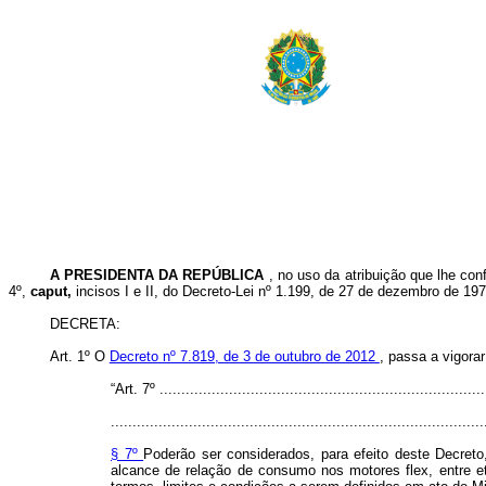
A PRESIDENTA DA REPÚBLICA
, no uso da atribuição que lhe con
4º,
caput,
incisos I e II, do Decreto-Lei nº 1.199, de 27 de dezembro de 197
DECRETA:
Art. 1º O
Decreto nº 7.819, de 3 de outubro de 2012
, passa a vigora
“Art. 7º ...........................................................................
......................................................................................
§ 7º
Poderão ser considerados, para efeito deste Decreto
alcance de relação de consumo nos motores flex, entre eta