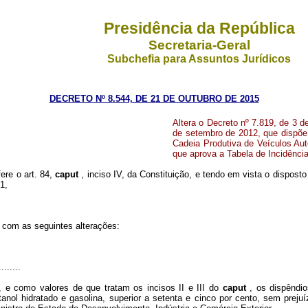
Presidência da República
Secretaria-Geral
Subchefia para Assuntos Jurídicos
DECRETO Nº 8.544, DE 21 DE OUTUBRO DE 2015
Altera o Decreto nº 7.819, de 3 d
de setembro de 2012, que dispõe
Cadeia Produtiva de Veículos Au
que aprova a Tabela de Incidência
fere o art. 84,
caput
, inciso IV, da Constituição, e tendo em vista o disposto
1,
r com as seguintes alterações:
........
, e como valores de que tratam os incisos II e III do
caput
, os dispêndi
nol hidratado e gasolina, superior a setenta e cinco por cento, sem prejuí