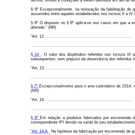
termos, limites e condições a serem definidos em ato do Mi
§ 8º Excepcionalmente, na renovação da habilitação de qu
assumidos entre aqueles estabelecidos nos incisos II a IV
§ 9º O disposto no § 8º aplica-se nos casos em que a emp
alterado.” (NR)
“Art. 12. ........................................................................
......................................................................................
§ 14
. O valor dos dispêndios referidos nos incisos III 
subsequentes, sem prejuízo da observância dos referidos l
“Art. 13. ........................................................................
......................................................................................
§ 7º
Excepcionalmente para o ano-calendário de 2014, o 
(NR)
“Art. 14. ........................................................................
......................................................................................
§ 8º
Em relação a produtos fabricados por encomenda de
correspondente IPI devido na saída do seu estabelecimento 
“Art. 14-A
. Na hipótese da fabricação por encomenda de que