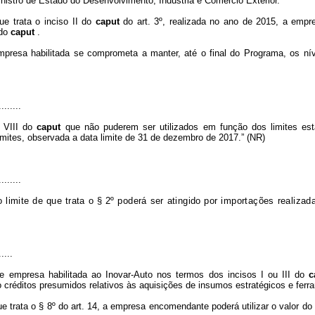
nistro de Estado do Desenvolvimento, Indústria e Comércio Exterior.
e trata o inciso II do
caput
do art. 3º, realizada no ano de 2015, a empr
 do
caput
.
resa habilitada se comprometa a manter, até o final do Programa, os níve
........
a VIII do
caput
que não puderem ser utilizados em função dos limites est
imites, observada a data limite de 31 de dezembro de 2017.” (NR)
........
limite de que trata o § 2º poderá ser atingido por importações realiza
.....
 empresa habilitada ao Inovar-Auto nos termos dos incisos I ou III do
c
créditos presumidos relativos às aquisições de insumos estratégicos e ferra
 trata o § 8º do art. 14, a empresa encomendante poderá utilizar o valor do 