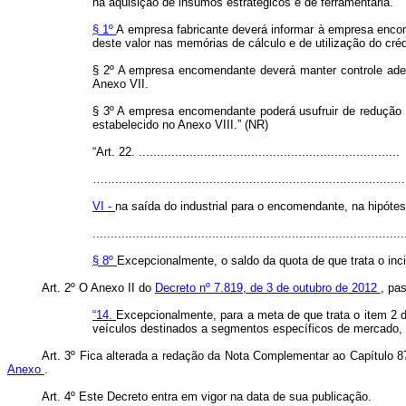
na aquisição de insumos estratégicos e de ferramentaria.
§ 1º
A empresa fabricante deverá informar à empresa encom
deste valor nas memórias de cálculo e de utilização do cré
§ 2º A empresa encomendante deverá manter controle adequ
Anexo VII.
§ 3º A empresa encomendante poderá usufruir de redução d
estabelecido no Anexo VIII.” (NR)
“Art. 22. ........................................................................
…...................................................................................
VI -
na saída do industrial para o encomendante, na hipót
......................................................................................
§ 8º
Excepcionalmente, o saldo da quota de que trata o inc
Art. 2º O Anexo II do
Decreto nº 7.819, de 3 de outubro de 2012
, pa
“14.
Excepcionalmente, para a meta de que trata o item 2 d
veículos destinados a segmentos específicos de mercado, d
Art. 3º Fica alterada a redação da Nota Complementar ao Capítulo 8
Anexo
.
Art. 4º Este Decreto entra em vigor na data de sua publicação.