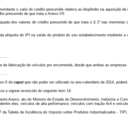
endante o valor do crédito presumido relativo ao dispêndio na aquisição de 
dito presumido de que trata o Anexo VII.
ado dos valores de crédito presumido de que trata o § 1º nas memórias de 
a alíquota do IPI na saída do produto do seu estabelecimento mediante a ut
.......
ese de fabricação de veículos por encomenda, desde que ambas as empresas e
.......
iso II do
caput
que não puder ser utilizado no ano-calendário de 2014, poderá 
ssa a vigorar acrescido do seguinte item 14:
este Anexo, ato do Ministro de Estado do Desenvolvimento, Indústria e Comérc
entre eles, veículos de alta performance, veículos com tração 4x4 e veícul
7 da Tabela de Incidência do Imposto sobre Produtos Industrializados - TIPI