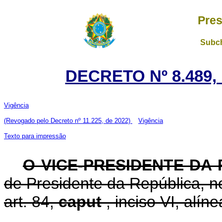
Pres
Subch
DECRETO Nº 8.489,
Vigência
(Revogado pelo Decreto nº 11.225, de 2022)
Vigência
Texto para impressão
O VICE-PRESIDENTE DA
de Presidente da República, no
art. 84,
caput
, inciso VI, alín