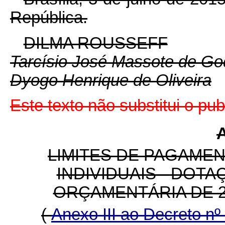
República.
DILMA ROUSSEFF
Tarcísio José Massote de G
Dyogo Henrique de Oliveira
Este texto não substitui o p
LIMITES DE PAGAME
INDIVIDUAIS - DOT
ORÇAMENTÁRIA DE 20
(
Anexo III ao Decreto n