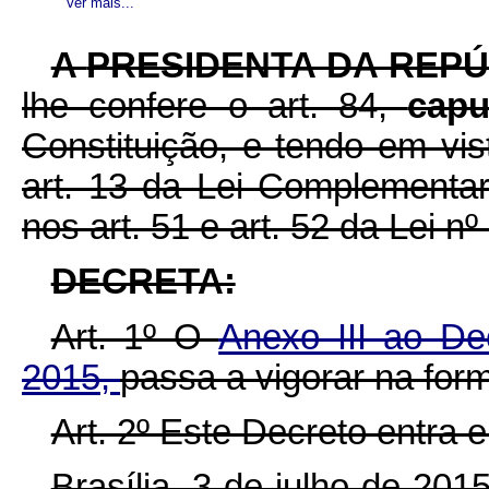
Ver mais...
A
PRESIDENTA DA REPÚ
lhe confere o art. 84,
cap
Constituição, e tendo em vist
art. 13 da Lei Complementa
nos art. 51 e art. 52 da Lei n
DECRETA:
Art. 1º O
Anexo III ao De
2015,
passa a vigorar na for
Art. 2º Este Decreto entra 
Brasília, 3 de julho de 20