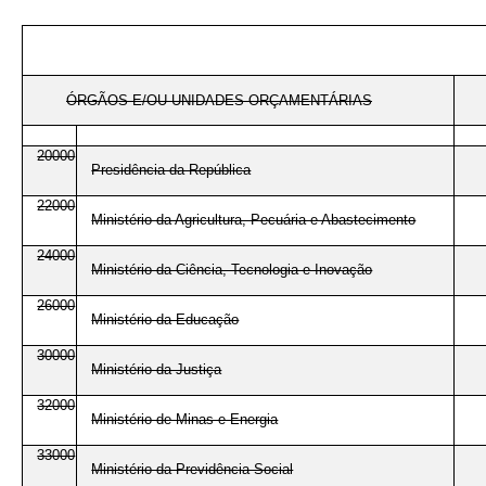
ÓRGÃOS E/OU UNIDADES ORÇAMENTÁRIAS
20000
Presidência da República
22000
Ministério da Agricultura, Pecuária e Abastecimento
24000
Ministério da Ciência, Tecnologia e Inovação
26000
Ministério da Educação
30000
Ministério da Justiça
32000
Ministério de Minas e Energia
33000
Ministério da Previdência Social