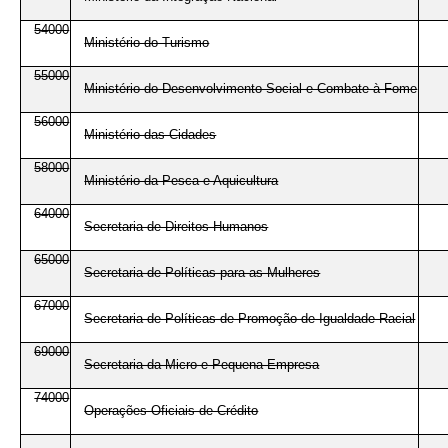
54000
Ministério do Turismo
55000
Ministério do Desenvolvimento Social e Combate à Fome
56000
Ministério das Cidades
58000
Ministério da Pesca e Aquicultura
64000
Secretaria de Direitos Humanos
65000
Secretaria de Políticas para as Mulheres
67000
Secretaria de Políticas de Promoção de Igualdade Racial
69000
Secretaria da Micro e Pequena Empresa
74000
Operações Oficiais de Crédito