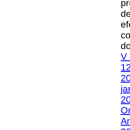
pr
d
ef
co
V 
12
2
ja
20
O
A