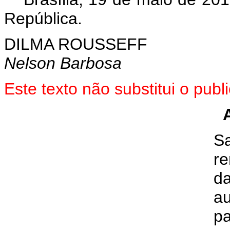
República.
DILMA ROUSSEFF
Nelson Barbosa
Este texto não substitui o pu
S
r
d
au
p