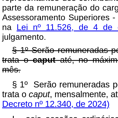
parte da remuneração do car
Assessoramento Superiores - 
na
Lei nº 11.526, de 4 de
julgamento.
§ 1º Serão remuneradas pe
trata o
caput
até, no máxim
mês.
§ 1º Serão remuneradas pe
trata o
caput
, mensalmente, 
Decreto nº 12.340, de 2024)