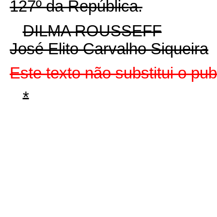
127º da República.
DILMA ROUSSEFF
José Elito Carvalho Siqueira
Este texto não substitui o p
*