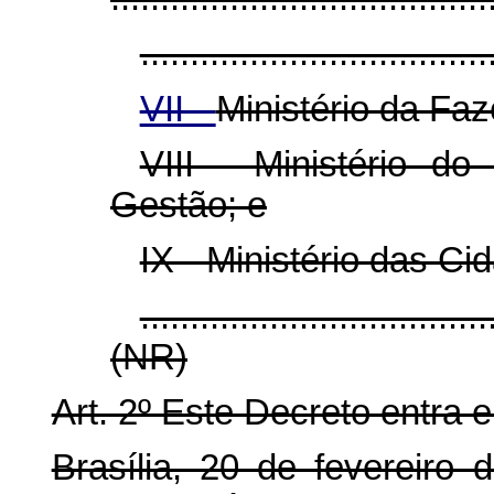
...................................
VII -
Ministério da Fa
VIII - Ministério d
Gestão; e
IX - Ministério das Ci
...................................
(NR)
Art. 2º Este Decreto entra 
Brasília, 20 de fevereiro