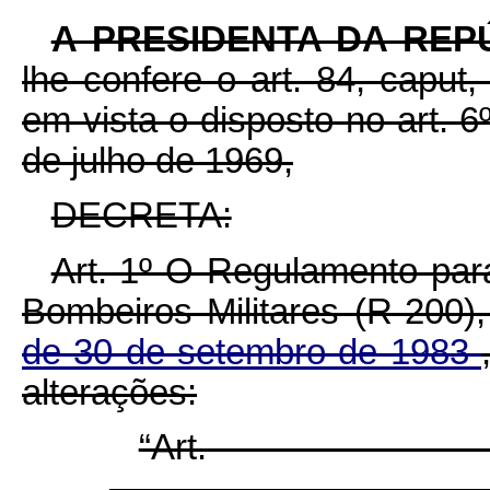
A PRESIDENTA DA REP
lhe confere o art. 84, caput,
em vista o disposto no art. 6
de julho de 1969,
DECRETA:
Art. 1º O Regulamento para
Bombeiros Militares (R-200)
de 30 de setembro de 1983
alterações:
“Ar
......................................