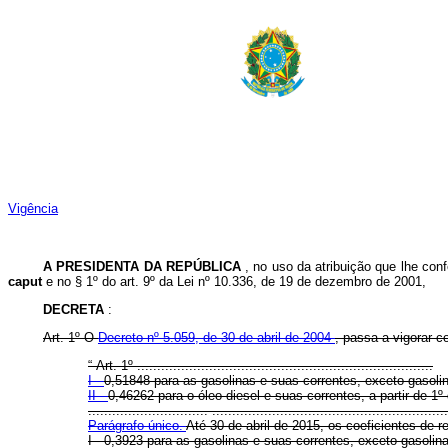
Vigência
A PRESIDENTA DA REPÚBLICA
, no uso da atribuição que lhe conf
caput
e no § 1º do art. 9º da Lei nº 10.336, de 19 de dezembro de 2001,
DECRETA
:
Art. 1º O
Decreto nº 5.059, de 30 de abril de 2004
, passa a vigorar 
“
Art. 1º ..........................................................................
I -
0,51848 para as gasolinas e suas correntes, exceto gasolin
II -
0,46262 para o óleo diesel e suas correntes, a partir de 1
..............................
...........................................................
Parágrafo único.
Até 30 de abril de 2015, os coeficientes de r
I - 0,3923 para as gasolinas e suas correntes, exceto gasolin