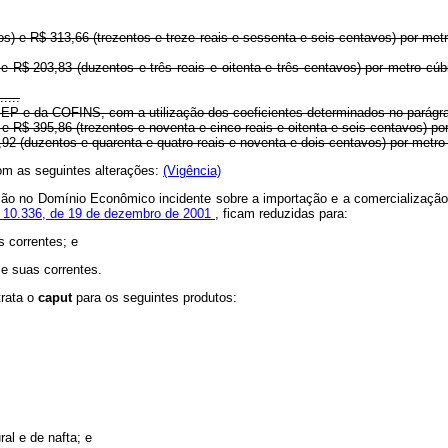
os) e R$ 313,66 (trezentos e treze reais e sessenta e seis centavos) por met
e R$ 203,83 (duzentos e três reais e oitenta e três centavos) por metro cúb
.....
EP e da COFINS, com a utilização dos coeficientes determinados no parágrafo
) e R$ 395,86 (trezentos e noventa e cinco reais e oitenta e seis centavos) p
4,92 (duzentos e quarenta e quatro reais e noventa e dois centavos) por metro
com as seguintes alterações:
(Vigência)
ção no Domínio Econômico incidente sobre a importação e a comercialização 
nº 10.336, de 19 de dezembro de 2001
, ficam reduzidas para:
s correntes; e
 e suas correntes.
trata o
caput
para os seguintes produtos:
ral e de nafta; e