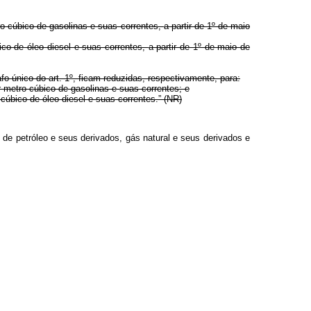
ro cúbico de gasolinas e suas correntes,
a partir de 1º de maio
ico de óleo diesel e suas correntes,
a partir de 1º de maio de
 único do art. 1º, ficam reduzidas, respectivamente, para:
or metro cúbico de gasolinas e suas correntes; e
 cúbico de óleo diesel e suas correntes.” (NR)
de petróleo e seus derivados, gás natural e seus derivados e