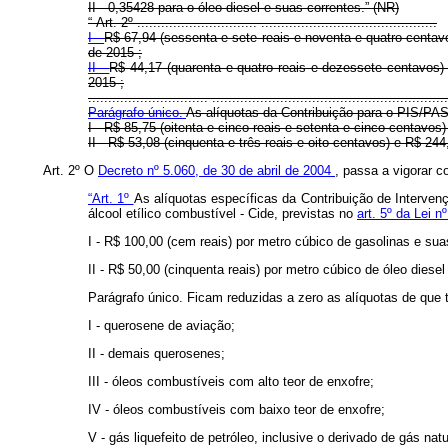
II - 0,35428 para o óleo diesel e suas correntes.”
(NR)
“
Art. 2º
..............................
............................................
I -
R$ 67,94 (sessenta e sete reais e noventa e quatro centav
de 2015
;
II -
R$ 44,17 (quarenta e quatro reais e dezessete centavos) 
2015
;
..............................
...........................................................
Parágrafo único.
As alíquotas da Contribuição para o PIS/PAS
I - R$ 85,75 (oitenta e cinco reais e setenta e cinco centavos
II - R$ 53,08 (cinquenta e três reais e oito centavos) e R$ 24
Art. 2º O
Decreto nº 5.060, de 30 de abril de 2004
, passa a vigorar 
“Art. 1º
As alíquotas específicas da Contribuição de Interven
álcool etílico combustível - Cide, previstas no
art. 5º da Lei 
I - R$ 100,00 (cem reais) por metro cúbico de gasolinas e sua
II - R$ 50,00 (cinquenta reais) por metro cúbico de óleo diesel
Parágrafo único. Ficam reduzidas a zero as alíquotas de que 
I - querosene de aviação;
II - demais querosenes;
III - óleos combustíveis com alto teor de enxofre;
IV - óleos combustíveis com baixo teor de enxofre;
V - gás liquefeito de petróleo, inclusive o derivado de gás natu