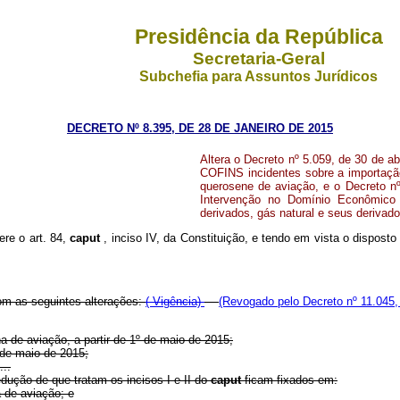
Presidência da República
Secretaria-Geral
Subchefia para Assuntos Jurídicos
DECRETO Nº 8.395, DE 28 DE JANEIRO DE 2015
Altera o Decreto nº 5.059, de 30 de a
COFINS incidentes sobre a importação 
querosene de aviação, e o Decreto nº
Intervenção no Domínio Econômico 
derivados, gás natural e seus derivado
ere o art. 84,
caput
, inciso IV, da Constituição, e tendo em vista o dispost
com as seguintes alterações:
(
Vigência)
(Revogado pelo Decreto nº 11.045,
a de aviação, a partir de 1º de maio de 2015;
º de maio de 2015;
...
edução de que tratam os incisos I e II do
caput
ficam fixados em:
a de aviação; e