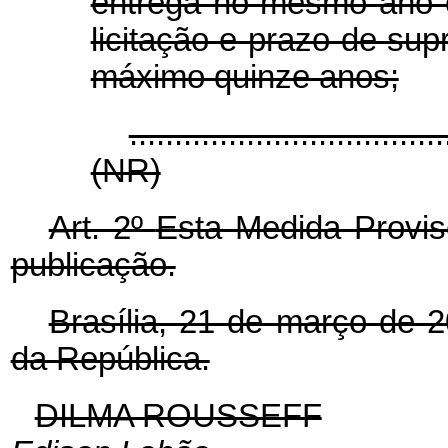
entrega no mesmo ano 
licitação e prazo de su
máximo quinze anos;
...................................
(NR)
Art. 2º
Esta Medida Provis
publicação.
Brasília, 21 de março de 
da República.
DILMA ROUSSEFF