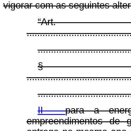
vigorar com as seguintes alte
“Ar
.......................................
...................................
§
.......................................
...................................
II -
para a energ
empreendimentos de ge