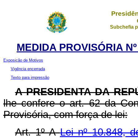
Presidên
Subchefia p
MEDIDA PROVISÓRIA Nº 
Exposição de Motivos
Vigência encerrada
Texto para impressão
A PRESIDENTA DA REP
lhe confere o art. 62 da Con
Provisória, com força de lei:
Art. 1º
A
Lei nº
10.848, 