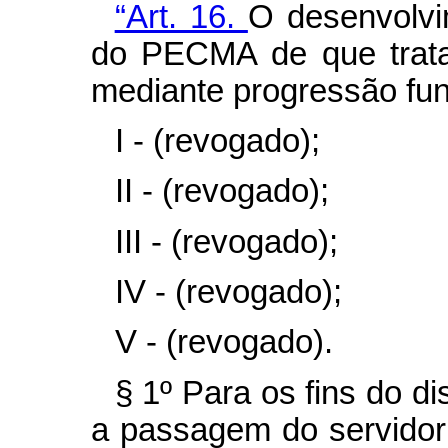
“Art. 16.
O desenvolvi
do PECMA de que trata 
mediante progressão fun
I - (revogado);
II - (revogado);
III - (revogado);
IV - (revogado);
V - (revogado).
§ 1º Para os fins do d
a passagem do servidor