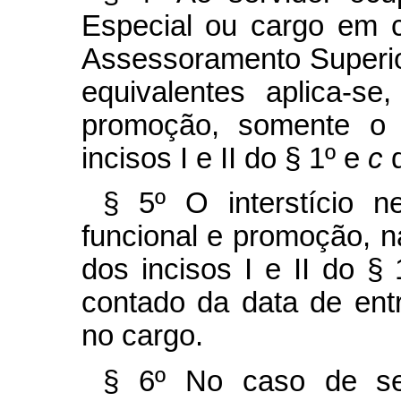
Especial ou cargo em 
Assessoramento Superio
equivalentes aplica-s
promoção, somente o 
incisos I e II do § 1º e
c
§ 5º O interstício n
funcional e promoção, n
dos incisos I e II do §
contado da data de ent
no cargo.
§ 6º No caso de ser