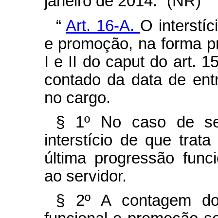
janeiro de 2014.” (NR)
“
Art. 16-A.
O interstí
e promoção, na forma pr
I e II do
caput
do art. 1
contado da data de ent
no cargo.
§ 1º No caso de ser
interstício de que trat
última progressão fun
ao servidor.
§ 2º A contagem do 