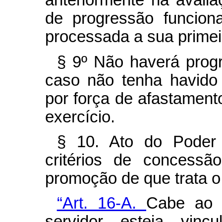
anteriormente na avali
de progressão funcion
processada a sua primei
§ 9º Não haverá prog
caso não tenha havido 
por força de afastament
exercício.
§ 10. Ato do Poder 
critérios de concessã
promoção de que trata 
“Art. 16-A.
Cabe ao 
servidor esteja vinc