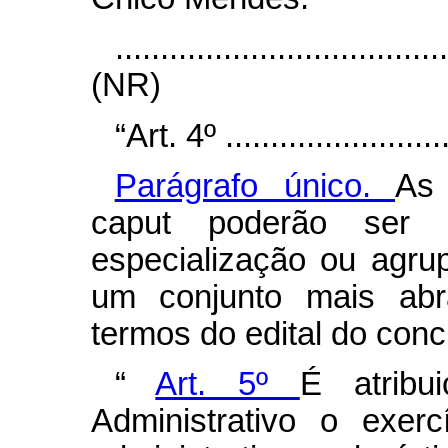
....................................
(NR)
“Art. 4º ..........................
Parágrafo único.
As 
caput
poderão ser d
especialização ou agru
um conjunto mais abra
termos do edital do conc
“
Art. 5º
É atribu
Administrativo o exer