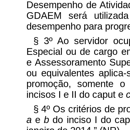
Desempenho de Atividad
GDAEM será utilizada
desempenho para progr
§ 3º Ao servidor oc
Especial ou de cargo 
e Assessoramento Super
ou equivalentes aplica-
promoção, somente o 
incisos I e II do
caput
e
§ 4º Os critérios de p
a
e
b
do inciso I do
ca