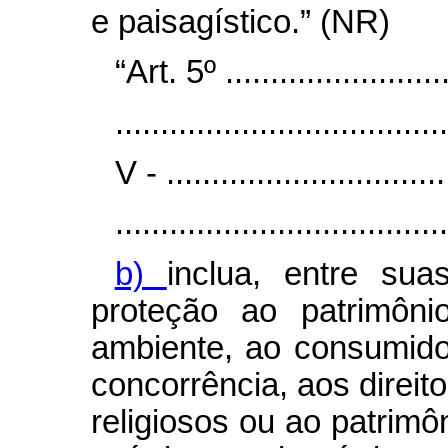
e paisagístico.” (NR)
“Art. 5º ..........................
.....................................
V - ................................
.....................................
b)
inclua, entre suas
proteção ao patrimôni
ambiente, ao consumido
concorrência, aos direito
religiosos ou ao patrimôni