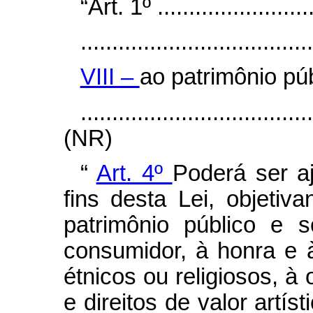
“Art. 1º ..........................
.....................................
VIII –
ao patrimônio púb
....................................
(NR)
“
Art. 4º
Poderá ser a
fins desta Lei, objetiva
patrimônio público e 
consumidor, à honra e à
étnicos ou religiosos, à
e direitos de valor artísti